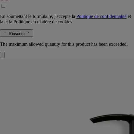
En soumettant le formulaire, j'accepte la
Politique de confidentialité
et
la
et la
Politique en matière de cookies.
S'inscrire
The maximum allowed quantity for this product has been exceeded.
Fleur de Peau
Lait de parfum pour le corps
Musc, Iris, Ambrette, Baies Roses
Un parfum de légende, des muscs nuancés d’accents ambrés et fruités.
Cette émulsion, tout en contraste, fait intensément vibrer les facettes de
Fleur de Peau.
Lire la suite