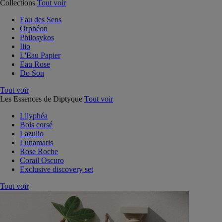
Collections
Tout voir
Eau des Sens
Orphéon
Philosykos
Ilio
L'Eau Papier
Eau Rose
Do Son
Tout voir
Les Essences de Diptyque
Tout voir
Lilyphéa
Bois corsé
Lazulio
Lunamaris
Rose Roche
Corail Oscuro
Exclusive discovery set
Tout voir