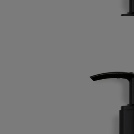
Avec la délicatesse d’un lait, elle enveloppe le corps et les mains en
laissant la peau bien hydratée. Le secret d’un sillage qui perdure.
Lire moins
Fleur de Peau
Lait de parfum pour le corps
Musc, Iris, Ambrette, Baies Roses
Un parfum de légende, des muscs nuancés d’accents ambrés et fruités.
Cette émulsion, tout en contraste, fait intensément vibrer les facettes de
Fleur de Peau.
Lire la suite
Avec la délicatesse d’un lait, elle enveloppe le corps et les mains en
laissant la peau bien hydratée. Le secret d’un sillage qui perdure.
Lire moins
Fleur de Peau
Lait de parfum pour le corps
Musc, Iris, Ambrette, Baies Roses