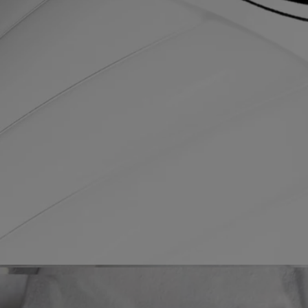
Souhaitez-vous en savoir plus sur nos partenaires et les origines de nos
matières premières ?
Visitez notre plateforme de transparence
Consignes de tri
L'étui en carton est recyclable. Veuillez le jeter dans le bac de tri
approprié. Le tube n'est pas recyclable et doit être jeté avec les ordures
ménagères.