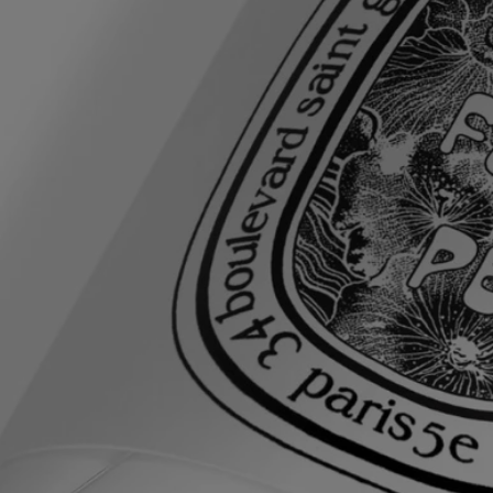
caprylic / capric triglyceride - parfum (fragrance) - glyceryl stearate
citrate - behenyl alcohol - butyrospermum parkii (shea) butter –
propanediol - glyceryl behenate - hydroxypropyl starch phosphate -
sodium citrate - microcrystalline cellulose - citric acid - sodium
benzoate - xanthan gum - cellulose gum - potassium sorbate - sodium
gluconate - citrus aurantium bergamia peel oil - sodium gluconate –
limonene - tetramethyl acetyloctahydronaphthalenes - linalyl acetate –
linalool – hexadecanolactone – pinene - beta-caryophyllene - geranyl
acetate – vanillin - alpha-isomethyl ionone – farnesol - terpineol
Avertissement : les listes d'ingrédients entrant dans la composition des
produits Diptyque sont régulièrement mises à jour. Avant d'utiliser un
produit Diptyque, veuillez lire la liste d'ingrédients située sur son
emballage afin de vous assurer que les ingrédients sont adaptés à votre
utilisation personnelle.
Engagements
Fabriqué en France
Tous nos produits de soin sont fabriqués en France.
En toute transparence