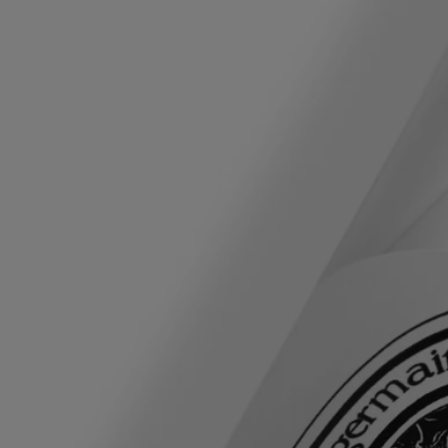
étreinte interdite naquit Hédoné, déesse du plaisir et de la volupté —
une enfant née de l'une des plus grandes histoires jamais contées.
Ode olfactive à ce mythe, Fleur de Peau incarne la fascination des
fondateurs de Diptyque pour les légendes grecques et l'inspiration
infinie qu'ils ont puisée dans ces récits intemporels. Réinterprétation
contemporaine d'une histoire d'amour légendaire transposée en parfum,
Fleur de Peau Eau de Toilette conserve toute la volupté d'un parfum de
peau intime au sillage inoubliable. Tel un souffle de tendresse, c'est un
hommage à la douceur des muscs blancs portés par les notes vibrantes
de baies roses et la fraîcheur pétillante de la mandarine, le tout souligné
par des notes florales lumineuses et délicates qui mêlent l'iris poudré à
la tendresse du magnolia et aux accents fruités et ambrés des graines
d'ambrette. Fleur de Peau Eau de Toilette est une invitation à
embarquer pour un voyage légendaire qui réunit pureté et douceur
pour créer une harmonie parfaite.
Ingrédients
Léger et lacté, le lait de parfum apporte une sensation de peau nourrie
et hydratée, lui offrant souplesse, douceur et confort. Un geste délicat
qui prolonge le sillage du parfum, toute la journée.
aqua / water / eau – glycerin - triethyl citrate - octyldodecyl myristate -