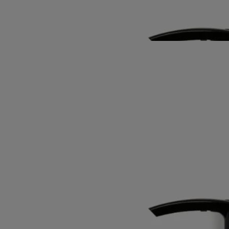
Au contact de l’eau, le gel devient une mousse parfumée pour la
douche, légère et délicate. La peau est nettoyée, comme hydratée et
intensément parfumée de chaque facette de la rose.
Lire moins
Nouveauté
Eau Rose
Gel de parfum lavant pour le
corps
Rose damascena, Rose centifolia, Accord Litchi, Ambroxan
L'ode à la rose de Diptyque se poursuit. Un gel nettoyant parfumé qui
révèle toute la fraîcheur de cette fleur emblématique de la parfumerie.
Lire la suite
Au contact de l’eau, le gel devient une mousse parfumée pour la
douche, légère et délicate. La peau est nettoyée, comme hydratée et
intensément parfumée de chaque facette de la rose.
Lire moins
Nouveauté
Eau Rose
Gel de parfum lavant pour le