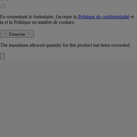
En soumettant le formulaire, j'accepte la
Politique de confidentialité
et
la
et la
Politique en matière de cookies.
S'inscrire
The maximum allowed quantity for this product has been exceeded.
Eau Rose
Gel de parfum lavant pour le
corps
Rose damascena, Rose centifolia, Accord Litchi, Ambroxan
L'ode à la rose de Diptyque se poursuit. Un gel nettoyant parfumé qui
révèle toute la fraîcheur de cette fleur emblématique de la parfumerie.
Lire la suite