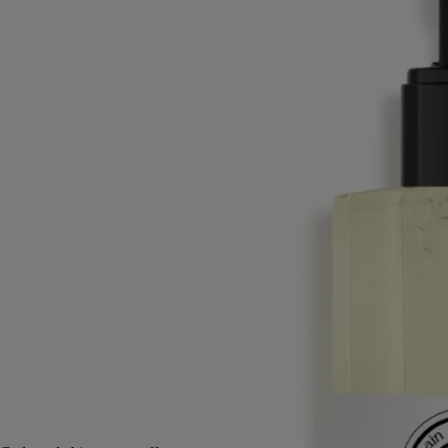
corps
Rose damascena, Rose centifolia, Accord Litchi, Ambroxan
L'ode à la rose de Diptyque se poursuit. Un gel nettoyant parfumé qui
révèle toute la fraîcheur de cette fleur emblématique de la parfumerie.
Lire la suite
Au contact de l’eau, le gel devient une mousse parfumée pour la
douche, légère et délicate. La peau est nettoyée, comme hydratée et
intensément parfumée de chaque facette de la rose.
Lire moins
200 ml
Ajouter au panier
CA $78