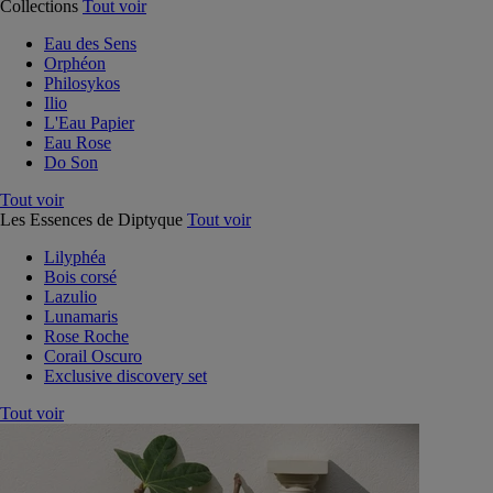
Collections
Tout voir
Eau des Sens
Orphéon
Philosykos
Ilio
L'Eau Papier
Eau Rose
Do Son
Tout voir
Les Essences de Diptyque
Tout voir
Lilyphéa
Bois corsé
Lazulio
Lunamaris
Rose Roche
Corail Oscuro
Exclusive discovery set
Tout voir