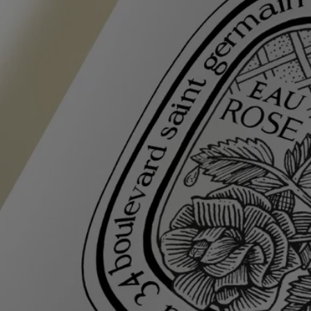
Ingrédients
Au contact de l’eau, le gel de parfum se transforme en une mousse
légère et onctueuse qui nettoie la peau en douceur. Élaboré avec soin, il
laisse la peau souple, délicatement parfumée et lui apporte une
sensation d’hydratation.
aqua/water/eau - lauryl glucoside - sodium cocoyl alaninate -
cocamidopropyl betaine – glycerin - parfum (fragrance) - benzyl
alcohol - citric acid - tetramethyl acetyloctahydronaphthalenes - sodium
gluconate - dehydroacetic acid - linalyl acetate – geraniol - hexyl
cinnamal – hydroxycitronellal - alpha-isomethyl ionone – citronellol –
limonene - citrus aurantium peel oil
Avertissement : les listes d'ingrédients entrant dans la composition des
produits Diptyque sont régulièrement mises à jour. Avant d'utiliser un
produit Diptyque, veuillez lire la liste d'ingrédients située sur son
emballage afin de vous assurer que les ingrédients sont adaptés à votre
utilisation personnelle.