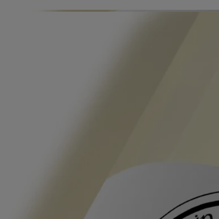
Les Gestes Parfum puisent dans l'histoire du parfum, réinventent les
textures pour offrir un nouvel art de se parfumer. Une façon de rendre
sensible l’invisible, tactile ce qui est impalpable. Que ce soit l’eau de
toilette, l’huile de parfum, la brume de parfum ou le baume de parfum,
chacun dispose d’un concentré spécifique conçu pour offrir le meilleur
rendu olfactif selon sa galénique. Par sa haute concentration, il peut se
suffire à lui-même en s’utilisant seul selon les envies ou les moments.
Prendre les pétales d’une rose. Délicatement, pour ne pas les froisser.
Ajouter ses feuilles vertes, quelques épines, sa tige. Et ne pas oublier
ses boutons. Déposer le tout dans de l’eau claire puis patienter le temps
qu’il faut : le parfum devra être juste. Afin de laisser sur la peau toute la
délicatesse rosée, les accents légèrement fruités et le vert un rien
acidulé... Eau Rose est composée comme une infusion des plus belles
roses de parfumeur, damascena et centifolia. Un hommage à la fleur
toute entière.
Formulation et texture
Une texture gel qui se transforme en une mousse riche et onctueuse,
nettoyant la peau en douceur tout en respectant son équilibre naturel.
Formulée avec soin, elle laisse la peau douce, hydratée et rafraîchie.