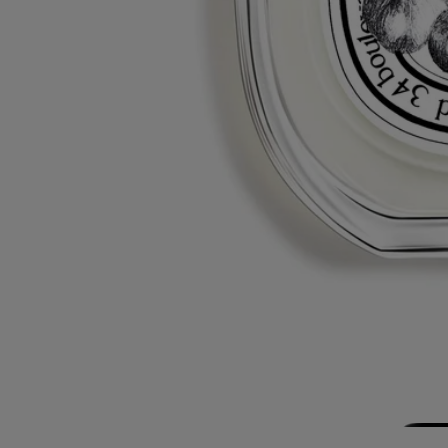
Echantillons offerts
2 échantillons de votre choix pour toute commande
Iconique. Fabriqué en France, en toute transparence. Rechargeable à
l'infini.
Histoire
Engagements
Ingrédients
Histoire
Le souvenir d'un été grec au mont Pélion où, pour rejoindre la mer, il
fallait traverser un bosquet naturel de figuiers sauvages baignés de
soleil. Philosykos est une ode au figuier tout entier : la fraîcheur verte
des feuilles, la saveur lactée des figues, la densité du bois.
« Philosykos » signifie « ami du figuier » en grec. Un arbre dont les