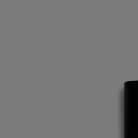
feuilles et quelques branches, rapportées dans une boite à souvenirs,
furent la source d'inspiration...
Ingrédients
alcohol denat. (sd alcohol 40-b) - aqua (water)- parfum (fragrance) –
hydroxycitronellal - linalool - limonene - alpha-isomethyl ionone –
coumarin - benzyl benzoate - geraniol
Avertissement : les listes d'ingrédients entrant dans la composition des
produits Diptyque sont régulièrement mises à jour. Avant d'utiliser un
produit Diptyque, veuillez lire la liste d'ingrédients située sur son
emballage afin de vous assurer que les ingrédients sont adaptés à votre
utilisation personnelle.
Engagements
Fabriqué en France
Tous nos parfums sont fabriqués en France
En toute transparence