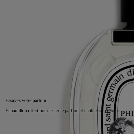
blanc. L’eau de toilette Philosykos est une ode au figuier tout entier.
Lire la suite
Une fragrance aux airs de souvenir. La traversée d’un verger sauvage
sous le soleil brûlant de Grèce. Un été au Mont Pélion raconté en
parfum.
Lire moins
50 ml
100 ml
Ajouter au panier
CA $263
Essayez votre parfum
Échantillon offert pour tester le parfum et faciliter son retour.
Retours offerts
sur toutes les commandes