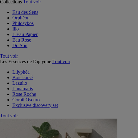
Collections
Tout voir
Eau des Sens
Orphéon
Philosykos
Ilio
L'Eau Papier
Eau Rose
Do Son
Tout voir
Les Essences de Diptyque
Tout voir
Lilyphéa
Bois corsé
Lazulio
Lunamaris
Rose Roche
Corail Oscuro
Exclusive discovery set
Tout voir