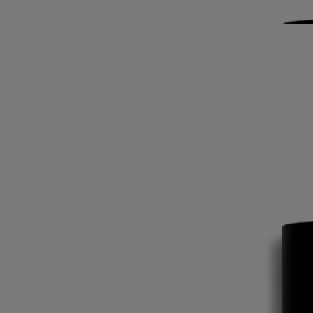
sous le soleil brûlant de Grèce. Un été au Mont Pélion raconté en
parfum.
Lire moins
Philosykos
Eau de toilette
Feuille de figuier, Lait de figuier, Bois de figuier, Poivre noir
La fraîcheur des feuilles, la saveur lactée des fruits, la densité du bois
blanc. L’eau de toilette Philosykos est une ode au figuier tout entier.
Lire la suite
Une fragrance aux airs de souvenir. La traversée d’un verger sauvage
sous le soleil brûlant de Grèce. Un été au Mont Pélion raconté en
parfum.
Lire moins
Philosykos
Eau de toilette
Feuille de figuier, Lait de figuier, Bois de figuier, Poivre noir
La fraîcheur des feuilles, la saveur lactée des fruits, la densité du bois