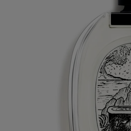
Souhaitez-vous en savoir plus sur nos partenaires et les origines de nos
matières premières ?
Visitez notre plateforme de transparence
Flacon rechargeable
Nos flacons de parfums emblématiques peuvent être rechargés dans
certaines boutiques. Il vous suffit d'apporter votre flacon vide dans une
boutique Diptyque participante pour le recharger.
Liste des boutiques
Consignes de tri
La bouteille en verre et la boite en carton sont recyclables. Veuillez les
déposer dans les bacs de tri appropriés.