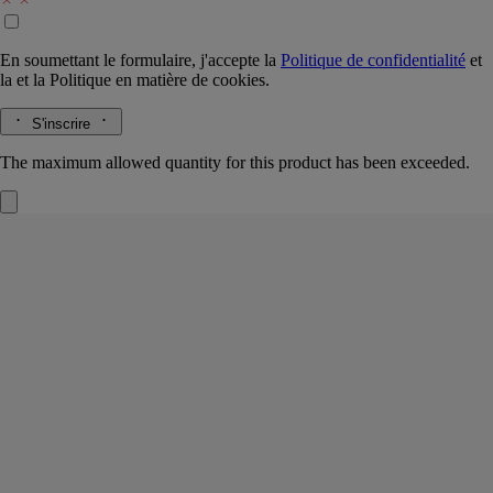
En soumettant le formulaire, j'accepte la
Politique de confidentialité
et
la
et la
Politique en matière de cookies.
S'inscrire
The maximum allowed quantity for this product has been exceeded.
Philosykos
Eau de toilette
Feuille de figuier, Lait de figuier, Bois de figuier, Poivre noir
La fraîcheur des feuilles, la saveur lactée des fruits, la densité du bois
blanc. L’eau de toilette Philosykos est une ode au figuier tout entier.
Lire la suite
Une fragrance aux airs de souvenir. La traversée d’un verger sauvage