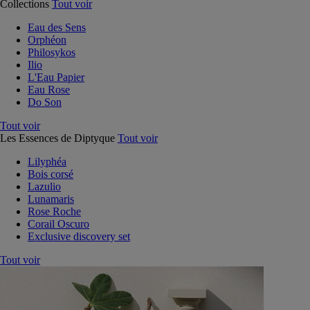
Collections
Tout voir
Eau des Sens
Orphéon
Philosykos
Ilio
L'Eau Papier
Eau Rose
Do Son
Tout voir
Les Essences de Diptyque
Tout voir
Lilyphéa
Bois corsé
Lazulio
Lunamaris
Rose Roche
Corail Oscuro
Exclusive discovery set
Tout voir