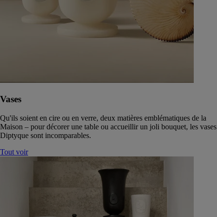
Vases
Qu'ils soient en cire ou en verre, deux matières emblématiques de la
Maison – pour décorer une table ou accueillir un joli bouquet, les vases
Diptyque sont incomparables.
Tout voir