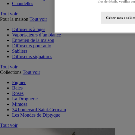
plus de détails, veuillez co
Chandelles
Tout voir
Gérer mes cookie
Pour la maison
Tout voir
Diffuseurs à tiges
Vaporisateurs d’ambiance
Entretien de la maison
Diffuseurs pour auto
Sabliers
Diffuseurs signatures
Tout voir
Collections
Tout voir
Figuier
Baies
Roses
La Droguerie
Mimosa
34 boulevard Saint-Germain
Les Mondes de Diptyque
Tout voir