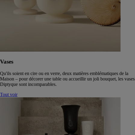
Vases
Qu'ils soient en cire ou en verre, deux matières emblématiques de la
Maison – pour décorer une table ou accueillir un joli bouquet, les vases
Diptyque sont incomparables.
Tout voir