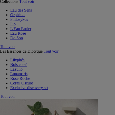
Collections
Tout voir
Eau des Sens
Orphéon
Philosykos
Ilio
L'Eau Papier
Eau Rose
Do Son
Tout voir
Les Essences de Diptyque
Tout voir
Lilyphéa
Bois corsé
Lazulio
Lunamaris
Rose Roche
Corail Oscuro
Exclusive discovery set
Tout voir