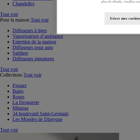
plus de détails, veuillez co
Chandelles
Tout voir
Gérer mes cookie
Pour la maison
Tout voir
Diffuseurs à tiges
Vaporisateurs d’ambiance
Entretien de la maison
Diffuseurs pour auto
Sabliers
Diffuseurs signatures
Tout voir
Collections
Tout voir
Figuier
Baies
Roses
La Droguerie
Mimosa
34 boulevard Saint-Germain
Les Mondes de Diptyque
Tout voir