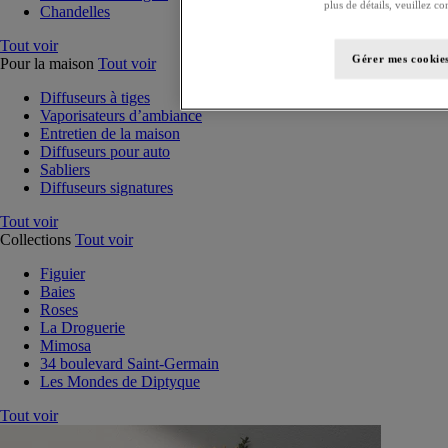
plus de détails, veuillez co
Chandelles
Tout voir
Gérer mes cookie
Pour la maison
Tout voir
Diffuseurs à tiges
Vaporisateurs d’ambiance
Entretien de la maison
Diffuseurs pour auto
Sabliers
Diffuseurs signatures
Tout voir
Collections
Tout voir
Figuier
Baies
Roses
La Droguerie
Mimosa
34 boulevard Saint-Germain
Les Mondes de Diptyque
Tout voir