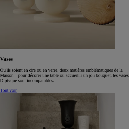
Vases
Qu'ils soient en cire ou en verre, deux matières emblématiques de la
Maison – pour décorer une table ou accueillir un joli bouquet, les vases
Diptyque sont incomparables.
Tout voir