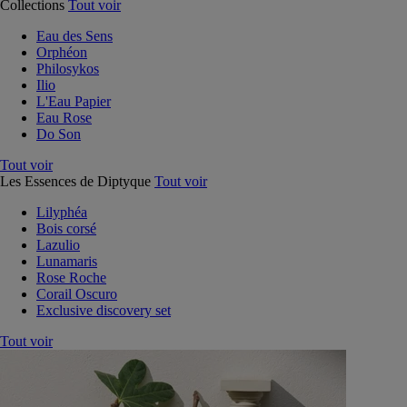
Collections
Tout voir
Eau des Sens
Orphéon
Philosykos
Ilio
L'Eau Papier
Eau Rose
Do Son
Tout voir
Les Essences de Diptyque
Tout voir
Lilyphéa
Bois corsé
Lazulio
Lunamaris
Rose Roche
Corail Oscuro
Exclusive discovery set
Tout voir