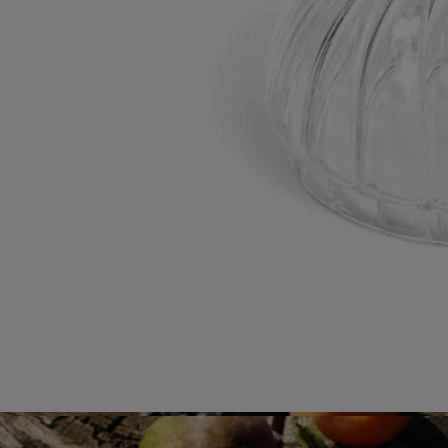
- Matière : Verre borosilicate
- Poids : 50g (1,8 oz)
- Format : H 7,7cm (3,1 inches) ; ø7,6cm (3,1 inches)
- Laver à la main à l'aide d'un détergent doux.
Engagements
Fabriqué en Italie
Cet objet a été fabriqué en Italie.
Savoir-faire
Fabriqué à la main dans un atelier italien.
En toute transparence
Souhaitez-vous en savoir plus sur nos partenaires et les origines de nos
matières premières ?
Visitez notre plateforme de transparence