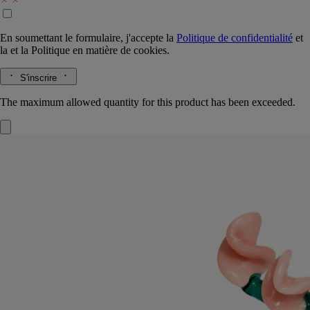
En soumettant le formulaire, j'accepte la
Politique de confidentialité
et
la
et la
Politique en matière de cookies.
S'inscrire
The maximum allowed quantity for this product has been exceeded.
Couvercle Roses
Pour bougie modèle
classique
Verre borosilicate
Soufflé à la bouche en Italie par un maître verrier, ce couvercle habille
élégamment la bougie, préservant ses notes de roses à peine écloses.
Lire la suite