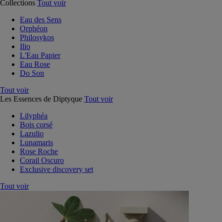
Collections
Tout voir
Eau des Sens
Orphéon
Philosykos
Ilio
L'Eau Papier
Eau Rose
Do Son
Tout voir
Les Essences de Diptyque
Tout voir
Lilyphéa
Bois corsé
Lazulio
Lunamaris
Rose Roche
Corail Oscuro
Exclusive discovery set
Tout voir