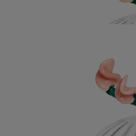
Dessiné par Sam Baron et conçu par Massimo Lunardon, ce couvercle
inspiré de l'Herbier des senteurs de la maison, a été pensé pour couvrir
sa bougie éponyme. Une invitation à offrir un bouquet de fleurs de
mai, autrement.
Lire moins
Couvercle Roses
Pour bougie modèle
classique
Verre borosilicate
Soufflé à la bouche en Italie par un maître verrier, ce couvercle habille
élégamment la bougie, préservant ses notes de roses à peine écloses.
Lire la suite
Dessiné par Sam Baron et conçu par Massimo Lunardon, ce couvercle
inspiré de l'Herbier des senteurs de la maison, a été pensé pour couvrir
sa bougie éponyme. Une invitation à offrir un bouquet de fleurs de
mai, autrement.
Lire moins
Couvercle Roses
Pour bougie modèle