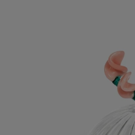
maître verrier, assure à la fois la finesse, la légèreté et la résistance du
verre borosilicate.
Les savoir-faire
Massimo Lunardon est un artisan verrier italien réputé pour sa maîtrise
inégalée du travail du verre. Chaque pièce est soufflée à la bouche et
façonnée de ses mains dans son atelier de San Giorgio di Perlena, en
Italie. Cette technique, qui exige un grand savoir-faire de la part du
verrier, garantit la finesse, la légèreté et la résistance du verre
borosilicaté.
Conseils d'utilisation
Laver à la main avec un détergent doux.
Caractéristiques
- Conçu pour une bougie modèle classique