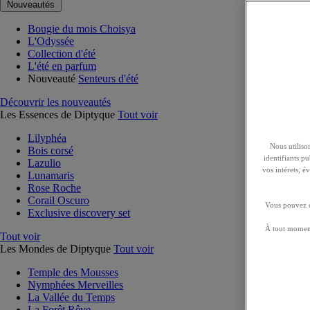
Nouveautés
Bougie du mois Choisya
L'Odyssée
Collection d'été
L'été en parfum
Nouveauté
Senteurs d'été
Découvrir les nouveautés
Les Essences de Diptyque
Tout voir
Lilyphéa
Nous utilison
Bois corsé
identifiants p
Lazulio
vos intérets, 
Lunamaris
Rose Roche
Corail Oscuro
Vous pouvez ch
Exclusive discovery set
À tout moment
Tout voir
Les Mondes de Diptyque
Tout voir
Temple des Mousses
Nymphées Merveilles
La Vallée du Temps
La Forêt Rêve