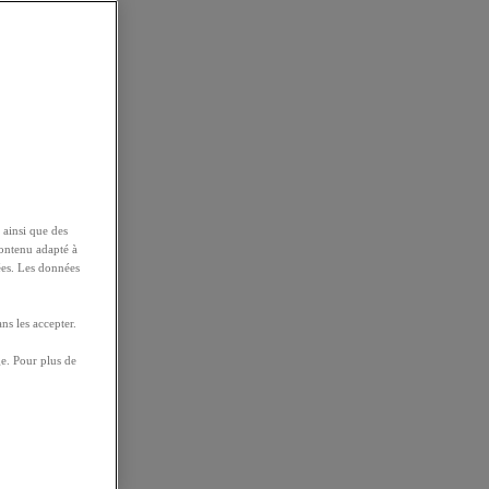
 ainsi que des
contenu adapté à
ées. Les données
ns les accepter.
e. Pour plus de