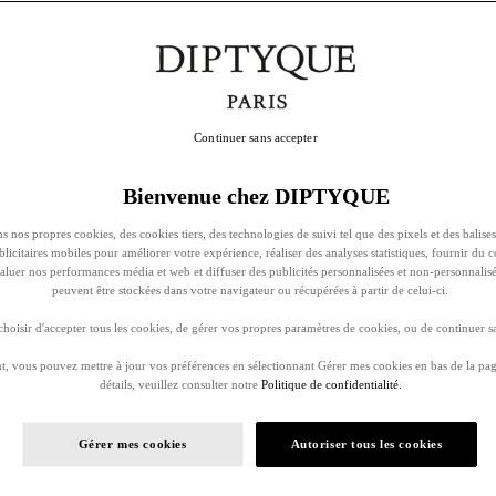
Continuer sans accepter
Bienvenue chez DIPTYQUE
s nos propres cookies, des cookies tiers, des technologies de suivi tel que des pixels et des balises
ublicitaires mobiles pour améliorer votre expérience, réaliser des analyses statistiques, fournir du 
évaluer nos performances média et web et diffuser des publicités personnalisées et non-personnalis
peuvent être stockées dans votre navigateur ou récupérées à partir de celui-ci.
oisir d'accepter tous les cookies, de gérer vos propres paramètres de cookies, ou de continuer sa
, vous pouvez mettre à jour vos préférences en sélectionnant Gérer mes cookies en bas de la pag
détails, veuillez consulter notre
Politique de confidentialité.
Gérer mes cookies
Autoriser tous les cookies