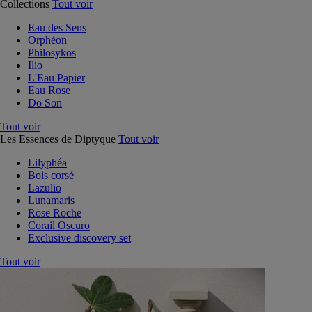
Collections
Tout voir
Eau des Sens
Orphéon
Philosykos
Ilio
L'Eau Papier
Eau Rose
Do Son
Tout voir
Les Essences de Diptyque
Tout voir
Lilyphéa
Bois corsé
Lazulio
Lunamaris
Rose Roche
Corail Oscuro
Exclusive discovery set
Tout voir