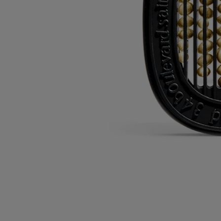
sur toutes les commandes
Echantillons offerts
2 échantillons de votre choix pour toute commande
Polyvalent : peut être utilisé avec plusieurs diffuseurs.
Conseils d'utilisation
Engagements
Caractéristiques
Ingrédients
Conseils d'utilisation
Les cartouches peuvent être utilisées avec les diffuseurs éléctriques
d'intérieur et les diffuseurs pour la voiture.
Veuillez vous référer à la fiche d'information du produit de chaque