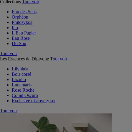
Collections
Tout voir
Eau des Sens
Orphéon
Philosykos
Ilio
L'Eau Papier
Eau Rose
Do Son
Tout voir
Les Essences de Diptyque
Tout voir
Lilyphéa
Bois corsé
Lazulio
Lunamaris
Rose Roche
Corail Oscuro
Exclusive discovery set
Tout voir