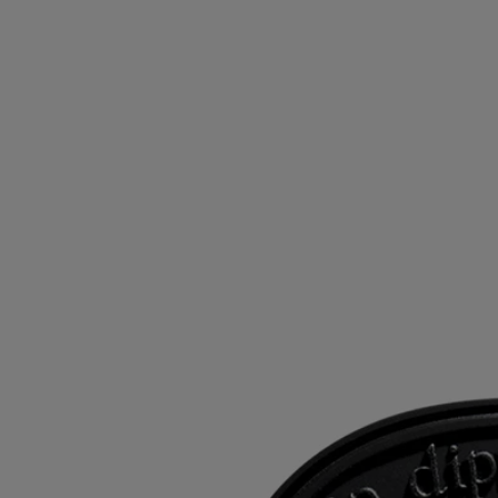
système de diffusion pour les instructions d'utilisation.
Caractéristiques
- Les cartouches se conservent jusqu'à 3 mois après ouverture, à
condition de bien refermer le sachet après utilisation.
- Le Produit se conserve 18 mois dans le sachet hermétique après
ouverture.
- 40 heures de diffusion continue.
- Dimensions : hauteur 6,9 cm ; largeur 5,5 cm
Ingrédients
Pour découvrir les consignes d'étiquetage,
cliquez ici.
À noter : les listes d'ingrédients des produits Diptyque sont
régulièrement mises à jour. Veuillez toujours vérifier les ingrédients
indiqués sur l'emballage du produit avant utilisation afin de vous
assurer qu'ils conviennent à vos besoins personnels.