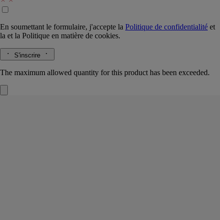
En soumettant le formulaire, j'accepte la
Politique de confidentialité
et
la
et la
Politique en matière de cookies.
S'inscrire
The maximum allowed quantity for this product has been exceeded.
Tubéreuse
Cartouche pour diffuseur
L'herbier des fleurs
À emporter avec soi. Les perles hautement parfumées de cette capsule
ingénieuse restituent la senteur capiteuse, fraîche et verte des
tubéreuses.
Lire la suite