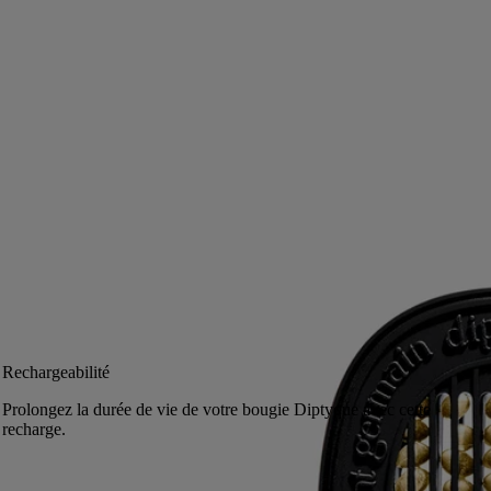
À emporter avec soi. Les perles hautement parfumées de cette capsule
ingénieuse restituent la senteur capiteuse, fraîche et verte des
tubéreuses.
Lire la suite
Un parfum à peine nuancé de notes fruitées et lactées. En intérieur
comme en auto, cette cartouche, à glisser dans les diffuseurs Diptyque,
transforme en un instant l’atmosphère.
Lire moins
Ajouter au panier
CA $105
Rechargeabilité
Prolongez la durée de vie de votre bougie Diptyque avec cette
recharge.
Retours offerts