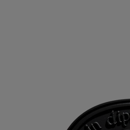
- Les cartouches se conservent jusqu'à 3 mois après ouverture, à
condition de bien refermer le sachet après utilisation.
- Le Produit se conserve 18 mois dans le sachet hermétique après
ouverture.
- 40 heures de diffusion continue.
- Dimensions : hauteur 6,9 cm ; largeur 5,5 cm
Ingrédients
Pour découvrir les consignes d'étiquetage,
cliquez ici
.
À noter : les listes d'ingrédients des produits Diptyque sont
régulièrement mises à jour. Veuillez toujours vérifier les ingrédients
figurant sur l'emballage du produit avant utilisation afin de vous assurer
qu'ils conviennent à vos besoins personnels.
Engagements
Recharger vos produits
Les cartouches peuvent être utilisées avec le diffuseur éléctrique, le