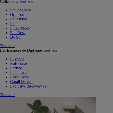
Collections
Tout voir
Eau des Sens
Orphéon
Philosykos
Ilio
L'Eau Papier
Eau Rose
Do Son
Tout voir
Les Essences de Diptyque
Tout voir
Lilyphéa
Bois corsé
Lazulio
Lunamaris
Rose Roche
Corail Oscuro
Exclusive discovery set
Tout voir