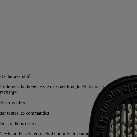
Lire la suite
Une senteur pure, originelle, à libérer avec le diffuseur d’intérieur “Un
Air de Diptyque” ou le diffuseur pour auto.
Lire moins
Ajouter au panier
CA $105
Rechargeabilité
Prolongez la durée de vie de votre bougie Di
recharge.
mmande