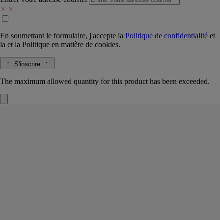
En soumettant le formulaire, j'accepte la
Politique de confidentialité
et
la
et la
Politique en matière de cookies.
S'inscrire
The maximum allowed quantity for this product has been exceeded.
Gingembre
Cartouche pour diffuseur
L'herbier des épices
Fusant, épicé. Les perles hautement parfumées de cette capsule
reproduisent avec justesse les notes du gingembre tout juste coupé.
Lire la suite