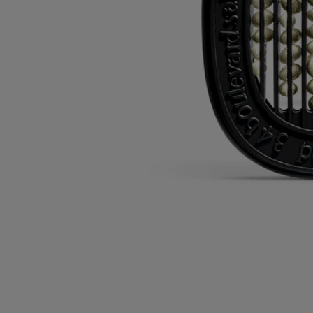
Polyvalent : peut être utilisé avec plusieurs diffuseurs.
Conseils d'utilisation
Engagements
Caractéristiques
Ingrédients
Conseils d'utilisation
Les cartouches peuvent être utilisées avec les diffuseurs éléctriques
d'intérieur et les diffuseurs pour la voiture.
Veuillez vous référer à la fiche d'information du produit de chaque
système de diffusion pour les instructions d'utilisation.
Caractéristiques