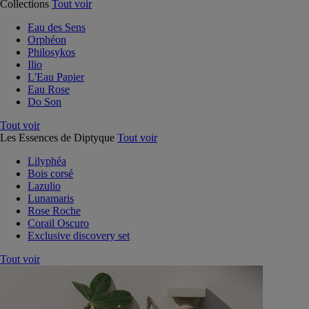
Collections
Tout voir
Eau des Sens
Orphéon
Philosykos
Ilio
L'Eau Papier
Eau Rose
Do Son
Tout voir
Les Essences de Diptyque
Tout voir
Lilyphéa
Bois corsé
Lazulio
Lunamaris
Rose Roche
Corail Oscuro
Exclusive discovery set
Tout voir