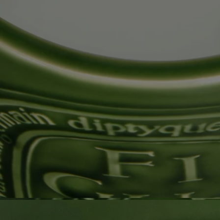
Chaque produit est unique. Des variations de couleurs peuvent
apparaître d'un produit à l'autre.
Ingrédients
Pour découvrir les consignes d'étiquetage,
cliquez ici
.
À noter : les listes d'ingrédients des produits Diptyque sont
régulièrement mises à jour. Veuillez toujours vérifier les ingrédients
figurant sur l'emballage du produit avant utilisation afin de vous assurer
qu'ils conviennent à vos besoins personnels.
Engagements
Fabriqué à la main en France
Nos bougies très grand modèle sont fabriquées dans notre usine du sud
de la France, où la cire est coulée à la main dans un pot en terre cuite
artisanal.