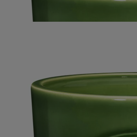
la fraîcheur des feuilles et la saveur lactée du fruit s’expriment. Un
instant précieux, à faire durer. Ses cinq flammes illumineront et
parfumeront de grands espaces intérieurs et extérieurs.
Lire moins
Iconique
Figuier
Bougie très grand modèle
Fabriquée à la main
Un paysage mis en lumière. Cette grande bougie Figuier à cinq mèches
évoque une terre en Méditerranée avec vue imprenable sur un verger.
Lire la suite
Dans son écrin en terre cuite, fabriqué à la main, la chaleur de l’écorce,
la fraîcheur des feuilles et la saveur lactée du fruit s’expriment. Un
instant précieux, à faire durer. Ses cinq flammes illumineront et
parfumeront de grands espaces intérieurs et extérieurs.
Lire moins
Iconique
Figuier
Bougie très grand modèle