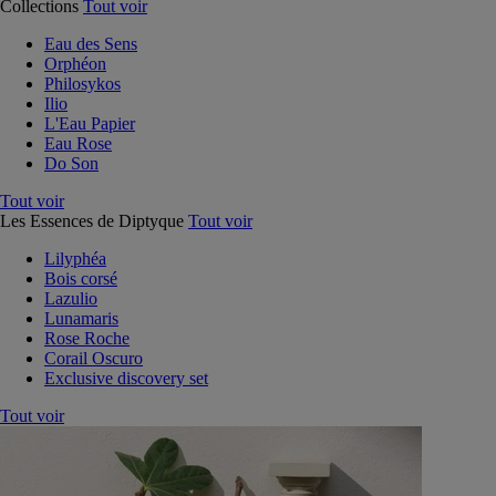
Collections
Tout voir
Eau des Sens
Orphéon
Philosykos
Ilio
L'Eau Papier
Eau Rose
Do Son
Tout voir
Les Essences de Diptyque
Tout voir
Lilyphéa
Bois corsé
Lazulio
Lunamaris
Rose Roche
Corail Oscuro
Exclusive discovery set
Tout voir