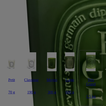
Fabriquée à la main
Un paysage mis en lumière. Cette grande bougie Figuier à cinq mèches
évoque une terre en Méditerranée avec vue imprenable sur un verger.
Lire la suite
Dans son écrin en terre cuite, fabriqué à la main, la chaleur de l’écorce,
la fraîcheur des feuilles et la saveur lactée du fruit s’expriment. Un
instant précieux, à faire durer. Ses cinq flammes illumineront et
parfumeront de grands espaces intérieurs et extérieurs.
Lire moins
Petit
Classique
Moyen
Large
Très
Grand
70 g
190 g
300 g
600 g
1.5 kg