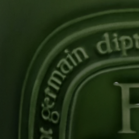
En toute transparence
Souhaitez-vous en savoir plus sur nos partenaires et les origines de nos
matières premières ?
Visitez notre plateforme de transparence
Article réutilisable
Tous nos pots à bougies sont conçus pour durer et peuvent être
réutilisés à l'infini. Utilisez nos accessoires pour leur offrir une seconde
vie.
Consignes de tri
Le pot en céramique n'est pas recyclable. Si vous ne souhaitez pas le
réutiliser, veuillez le jeter avec vos déchets ménagers.