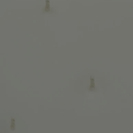
Lors de la première utilisation de la bougie, laissez-la brûler pendant 4
heures, jusqu'à ce que toute la cire soit devenue liquide en surface.
- Coupez régulièrement la mèche (longueur idéale entre 3 et 5 mm).
- Veillez à ce que la mèche soit droite et centrée lorsque vous éteignez
la flamme.
- Nous vous recommandons d'aérer votre intérieur après avoir fait
brûler une bougie.
Pot durable : Le pot emblématique de la bougie Diptyque est durable et
réutilisable. Une fois la cire consumée, vous pouvez lui offrir une
seconde vie comme contenant pratique et décoratif pour apporter du
caractère à votre espace de travail, pour organiser élégamment vos
affaires dans la salle de bain, ou pour sublimer votre salon.
Caractéristiques
- Convient aux grandes pièces et à l'extérieur
- Parfum à diffusion progressive et persistante (optimale après environ
20 minutes).
- Cette bougie peut être utilisée aussi bien en intérieur qu'en extérieur.
- Contenance : 1,5 kg
- Durée de combustion : environ 120 heures
- Dimensions : hauteur 18 cm ; diamètre 16 cm