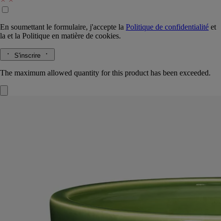
En soumettant le formulaire, j'accepte la
Politique de confidentialité
et
la
et la
Politique en matière de cookies.
S'inscrire
The maximum allowed quantity for this product has been exceeded.
Figuier
Bougie très grand modèle
Fabriquée à la main
Un paysage mis en lumière. Cette grande bougie Figuier à cinq mèches
évoque une terre en Méditerranée avec vue imprenable sur un verger.
Lire la suite
Dans son écrin en terre cuite, fabriqué à la main, la chaleur de l’écorce,