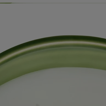
Caractéristiques
Ingrédients
Histoire
Le pot de la bougie parfumée « intérieur et extérieur » a été conçu en
partenariat avec Virebent, célèbre manufacture de porcelaine. La terre
cuite a été choisie pour son caractère rustique et artisanal, qui donne
corps et vie à l'ovale emblématique de la marque. Entièrement
fabriquée à la main, chaque bougie est présentée dans une boite à
chapeau signature, parfaite pour offrir.
Veuillez noter que le niveau de cire dans la bougie peut varier. Cela est
dû à la fabrication à la main des bougies.
Conseils d'utilisation
La bougie peut être utilisée en intérieur comme en extérieur.
Comment utiliser votre bougie ?