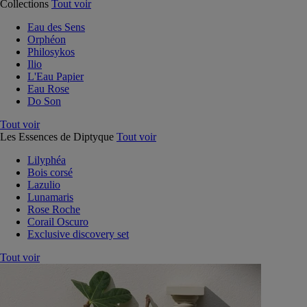
Collections
Tout voir
Eau des Sens
Orphéon
Philosykos
Ilio
L'Eau Papier
Eau Rose
Do Son
Tout voir
Les Essences de Diptyque
Tout voir
Lilyphéa
Bois corsé
Lazulio
Lunamaris
Rose Roche
Corail Oscuro
Exclusive discovery set
Tout voir