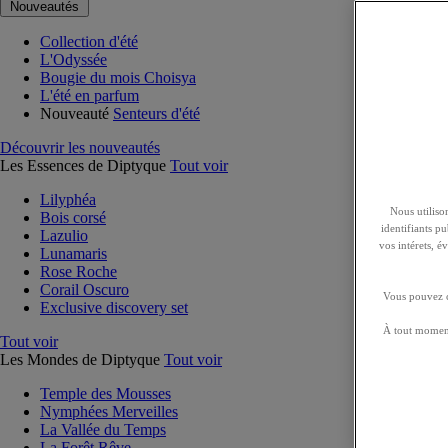
Nouveautés
Collection d'été
L'Odyssée
Bougie du mois Choisya
L'été en parfum
Nouveauté
Senteurs d'été
Découvrir les nouveautés
Les Essences de Diptyque
Tout voir
Lilyphéa
Nous utilison
Bois corsé
identifiants p
Lazulio
vos intérets, 
Lunamaris
Rose Roche
Corail Oscuro
Vous pouvez ch
Exclusive discovery set
À tout moment
Tout voir
Les Mondes de Diptyque
Tout voir
Temple des Mousses
Nymphées Merveilles
La Vallée du Temps
La Forêt Rêve