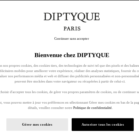
Continuer sans accepter
Bienvenue chez DIPTYQUE
s nos propres cookies, des cookies tiers, des technologies de suivi tel que des pixels et des balises
ublicitaires mobiles pour améliorer votre expérience, réaliser des analyses statistiques, fournir du 
évaluer nos performances média et web et diffuser des publicités personnalisées et non-personnalis
peuvent être stockées dans votre navigateur ou récupérées à partir de celui-ci.
oisir d'accepter tous les cookies, de gérer vos propres paramètres de cookies, ou de continuer sa
, vous pouvez mettre à jour vos préférences en sélectionnant Gérer mes cookies en bas de la pag
détails, veuillez consulter notre
Politique de confidentialité.
Gérer mes cookies
Autoriser tous les cookies