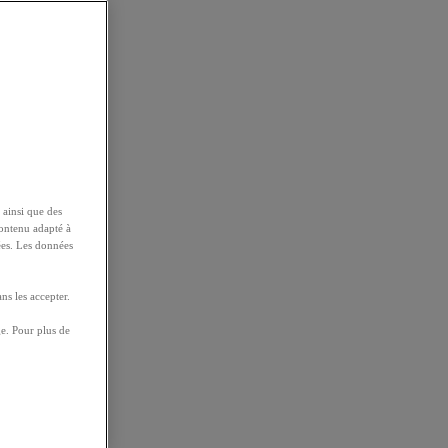
 ainsi que des
contenu adapté à
ées. Les données
ns les accepter.
e. Pour plus de