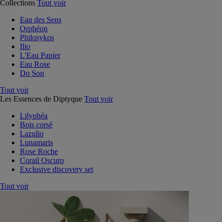
Collections
Tout voir
Eau des Sens
Orphéon
Philosykos
Ilio
L'Eau Papier
Eau Rose
Do Son
Tout voir
Les Essences de Diptyque
Tout voir
Lilyphéa
Bois corsé
Lazulio
Lunamaris
Rose Roche
Corail Oscuro
Exclusive discovery set
Tout voir