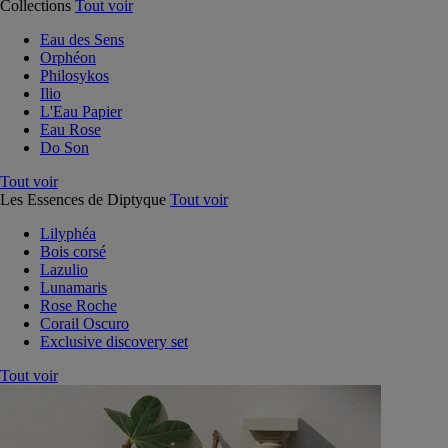
Collections
Tout voir
Eau des Sens
Orphéon
Philosykos
Ilio
L'Eau Papier
Eau Rose
Do Son
Tout voir
Les Essences de Diptyque
Tout voir
Lilyphéa
Bois corsé
Lazulio
Lunamaris
Rose Roche
Corail Oscuro
Exclusive discovery set
Tout voir