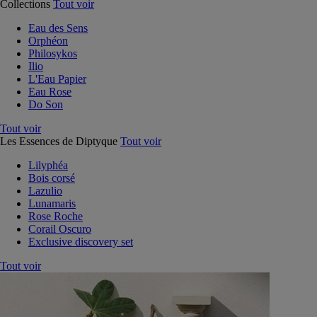
Collections
Tout voir
Eau des Sens
Orphéon
Philosykos
Ilio
L'Eau Papier
Eau Rose
Do Son
Tout voir
Les Essences de Diptyque
Tout voir
Lilyphéa
Bois corsé
Lazulio
Lunamaris
Rose Roche
Corail Oscuro
Exclusive discovery set
Tout voir