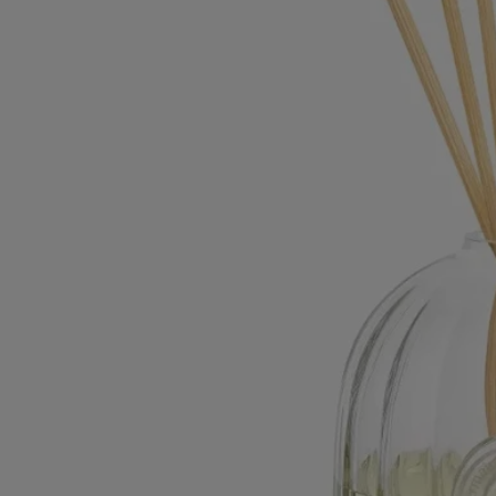
Pour découvrir les consignes d'étiquetage,
cliquez ici
.
À noter : les listes d'ingrédients des produits Diptyque sont
régulièrement mises à jour. Veuillez toujours vérifier les ingrédients
figurant sur l'emballage du produit avant utilisation afin de vous assurer
qu'ils conviennent à vos besoins personnels.
Engagements
Fabriqué en France
Toutes nos recharges pour diffuseur de parfums d'intérieur sont
fabriquées en France.
En toute transparence
Souhaitez-vous en savoir plus sur nos partenaires et les origines de nos
matières premières ?
Visitez notre plateforme de transparence
Consignes de tri
Le contenant en aluminium est recyclable et doit être jeté dans le bac