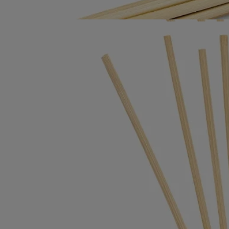
Ingrédients
Conseils d'utilisation
- Une fois le concentré terminé, le diffuseur se recharge à l’envi avec
l’une des senteurs de la gamme.
- Les huit tiges diffusantes en rotin doivent être remplacées à chaque
nouvelle recharge. (Ils sont vendus avec la recharge parfumée).
En savoir plus
Caractéristiques
- Comprend huit bâtonnets diffuseurs en rotin à remplacer à chaque
nouvelle recharge.
- Le contenant en verre est vendu séparément.
Ingrédients