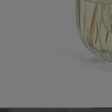
de tri approprié. Les bâtonnets en rotin doivent être jetés à la poubelle.
Nous vous encourageons à les déposer dans des bacs de recyclage
dédiés.