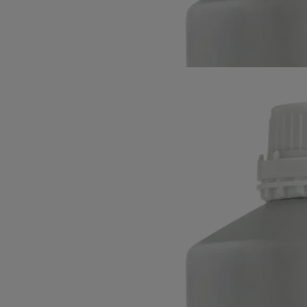
Une fois le flacon rempli, la senteur Ambre se dévoile. Un hommage à
cette résine rare et précieuse, évoquant l'or dans les échanges
commerciaux du monde arabe, l'encens prisé dans l'Égypte antique et
les épices recherchées pour leurs vertus en Chine. À associer au flacon
diffuseur à tiges parfumées 2L.
Lire moins
Ambre
Recharge pour diffuseur à tiges
parfumées
L'herbier des arbres​
Bois précieux, baumes, épices. Le concentré parfumé Ambre dévoile
des accords chauds et enveloppants.
Lire la suite
Une fois le flacon rempli, la senteur Ambre se dévoile. Un hommage à
cette résine rare et précieuse, évoquant l'or dans les échanges
commerciaux du monde arabe, l'encens prisé dans l'Égypte antique et
les épices recherchées pour leurs vertus en Chine. À associer au flacon
diffuseur à tiges parfumées 2L.
Lire moins