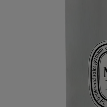
Ambre
Recharge pour diffuseur à tiges
parfumées
L'herbier des arbres​
Bois précieux, baumes, épices. Le concentré parfumé Ambre dévoile
des accords chauds et enveloppants.
Lire la suite
Une fois le flacon rempli, la senteur Ambre se dévoile. Un hommage à
cette résine rare et précieuse, évoquant l'or dans les échanges
commerciaux du monde arabe, l'encens prisé dans l'Égypte antique et
les épices recherchées pour leurs vertus en Chine. À associer au flacon
diffuseur à tiges parfumées 2L.
Lire moins
200 ml
2 L