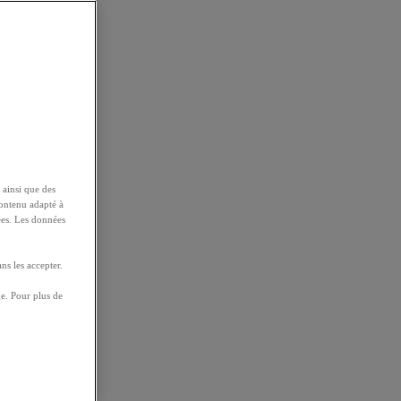
 ainsi que des
contenu adapté à
ées. Les données
ns les accepter.
e. Pour plus de