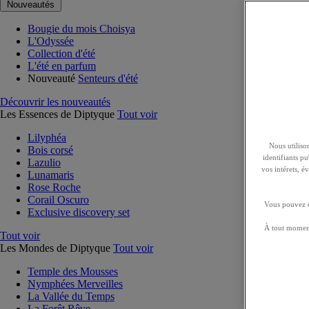
Nouveautés
Bougie du mois Choisya
L'Odyssée
Collection d'été
L'été en parfum
Nouveauté
Senteurs d'été
Découvrir les nouveautés
Les Essences de Diptyque
Tout voir
Lilyphéa
Nous utilison
Bois corsé
identifiants p
Lazulio
vos intérets, 
Lunamaris
Rose Roche
Corail Oscuro
Vous pouvez ch
Exclusive discovery set
À tout moment
Tout voir
Les Mondes de Diptyque
Tout voir
Temple des Mousses
Nymphées Merveilles
La Vallée du Temps
La Forêt Rêve