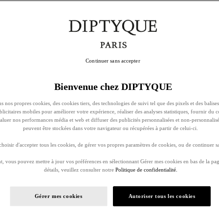
Continuer sans accepter
Bienvenue chez DIPTYQUE
s nos propres cookies, des cookies tiers, des technologies de suivi tel que des pixels et des balises
ublicitaires mobiles pour améliorer votre expérience, réaliser des analyses statistiques, fournir du 
évaluer nos performances média et web et diffuser des publicités personnalisées et non-personnalis
peuvent être stockées dans votre navigateur ou récupérées à partir de celui-ci.
oisir d'accepter tous les cookies, de gérer vos propres paramètres de cookies, ou de continuer sa
, vous pouvez mettre à jour vos préférences en sélectionnant Gérer mes cookies en bas de la pag
détails, veuillez consulter notre
Politique de confidentialité.
Gérer mes cookies
Autoriser tous les cookies