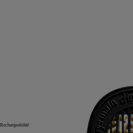
pour diffuseur
L'herbier des arbres
Paris 5e, en capsule. Dans ces fines perles parfumées, c'est toute l’âme
olfactive de la première boutique Diptyque qui s’exprime.
Lire la suite
Des notes de mousses, rehaussées par des épices d’orient, des notes
florales et boisées. L'art de vivre du 34 Boulevard Saint-Germain, à
glisser dans le diffuseur “Un Air de Diptyque” ou le diffuseur pour
auto.
Lire moins
Ajouter au panier
CA $105
Rechargeabilité