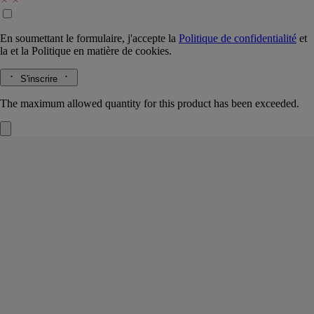
En soumettant le formulaire, j'accepte la
Politique de confidentialité
et
la
et la
Politique en matière de cookies.
S'inscrire
The maximum allowed quantity for this product has been exceeded.
34 boulevard Saint Germain
Cartouche
pour diffuseur
L'herbier des arbres
Paris 5e, en capsule. Dans ces fines perles parfumées, c'est toute l’âme
olfactive de la première boutique Diptyque qui s’exprime.
Lire la suite