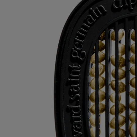
figurant sur l'emballage du produit avant utilisation afin de vous assurer
qu'ils conviennent à vos besoins personnels.
Engagements
Recharger vos produits
Les cartouches peuvent être utilisées avec le diffuseur éléctrique, le
diffuseur mural et le diffuseur pour la voiture.
Consignes de tri
Les cales en plastique et les boites en carton sont recyclables. Veuillez
les jeter dans les bacs de recyclage appropriés.