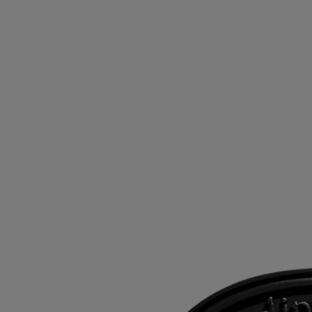
Les cartouches peuvent être utilisées avec les diffuseurs éléctriques
d'intérieur et les diffuseurs pour la voiture.
Veuillez vous référer à la fiche d'information du produit de chaque
système de diffusion pour les instructions d'utilisation.
Caractéristiques
- Les cartouches se conservent jusqu'à 3 mois après ouverture, à
condition de bien refermer le sachet après utilisation.
- Le Produit se conserve 18 mois dans le sachet hermétique après
ouverture.
- 40 heures de diffusion continue.
- Dimensions : hauteur 6,9 cm ; largeur 5,5 cm
Ingrédients
Pour découvrir les consignes d'étiquetage,
cliquez ici
.
À noter : les listes d'ingrédients des produits Diptyque sont
régulièrement mises à jour. Veuillez toujours vérifier les ingrédients