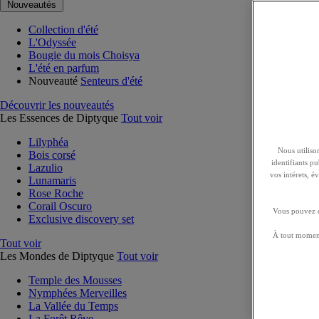
Nouveautés
Collection d'été
L'Odyssée
Bougie du mois Choisya
L'été en parfum
Nouveauté
Senteurs d'été
Découvrir les nouveautés
Les Essences de Diptyque
Tout voir
Lilyphéa
Nous utilison
Bois corsé
identifiants p
Lazulio
vos intérets, 
Lunamaris
Rose Roche
Corail Oscuro
Vous pouvez ch
Exclusive discovery set
À tout moment
Tout voir
Les Mondes de Diptyque
Tout voir
Temple des Mousses
Nymphées Merveilles
La Vallée du Temps
La Forêt Rêve