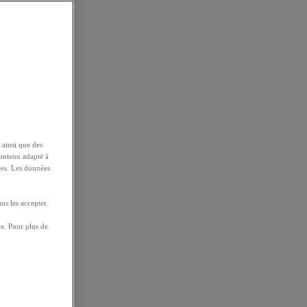
 ainsi que des
contenu adapté à
ées. Les données
ns les accepter.
e. Pour plus de