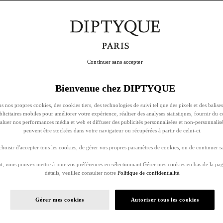
Continuer sans accepter
Bienvenue chez DIPTYQUE
s nos propres cookies, des cookies tiers, des technologies de suivi tel que des pixels et des balises
ublicitaires mobiles pour améliorer votre expérience, réaliser des analyses statistiques, fournir du 
évaluer nos performances média et web et diffuser des publicités personnalisées et non-personnalis
peuvent être stockées dans votre navigateur ou récupérées à partir de celui-ci.
oisir d'accepter tous les cookies, de gérer vos propres paramètres de cookies, ou de continuer sa
, vous pouvez mettre à jour vos préférences en sélectionnant Gérer mes cookies en bas de la pag
détails, veuillez consulter notre
Politique de confidentialité.
Gérer mes cookies
Autoriser tous les cookies