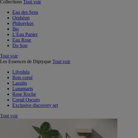
Collections
Tout voir
Eau des Sens
Orphéon
Philosykos
Ilio
L'Eau Papier
Eau Rose
Do Son
Tout voir
Les Essences de Diptyque
Tout voir
Lilyphéa
Bois corsé
Lazulio
Lunamaris
Rose Roche
Corail Oscuro
Exclusive discovery set
Tout voir