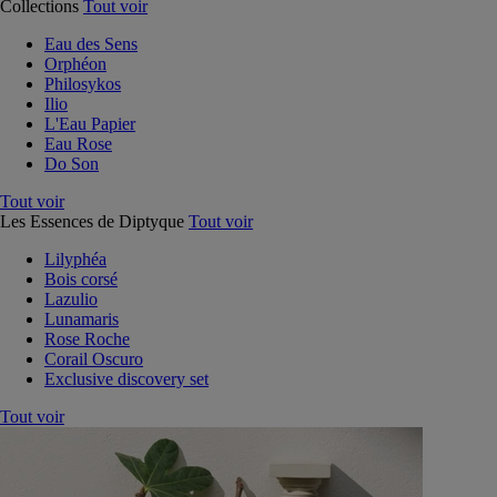
Collections
Tout voir
Eau des Sens
Orphéon
Philosykos
Ilio
L'Eau Papier
Eau Rose
Do Son
Tout voir
Les Essences de Diptyque
Tout voir
Lilyphéa
Bois corsé
Lazulio
Lunamaris
Rose Roche
Corail Oscuro
Exclusive discovery set
Tout voir