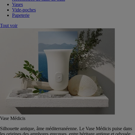
Vases
Vide-poches
Papeterie
Tout voir
Vase Médicis
Silhouette antique, âme méditerranéenne. Le Vase Médicis puise dans
les origines des amphores grecques, entre héritage antique et odyssée