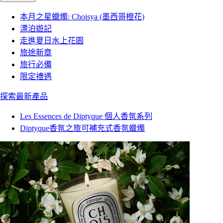
本月之星蠟燭: Choisya (墨西哥橙花)
漂泊遊記
走進夏日水上花園
旅途新章
旅行必備
限定禮遇
探索最新產品
Les Essences de Diptyque 個人香氛系列
Diptyque香氛之旅可補充式香氛蠟燭