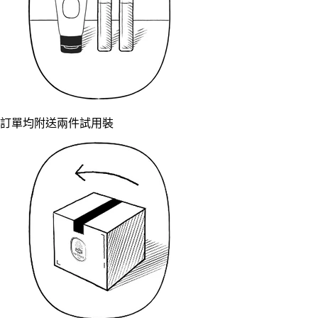
訂單均附送兩件試用裝