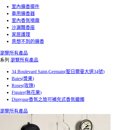
室內擴香擺件
車用擴香器
室內香氛噴霧
沙漏飄香座
家居護理
意想不到的擴香
瀏覽所有產品
系列
瀏覽所有產品
34 Boulevard Saint-Germain(聖日爾曼大道34號)
Baies(漿果)
Roses(玫瑰)
Figuier(無花果)
Diptyque香氛之旅可補充式香氛蠟燭
瀏覽所有產品