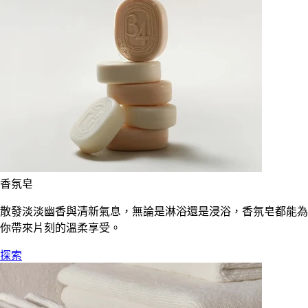
香氛皂
散發淡淡幽香與清新氣息，無論是淋浴還是浸浴，香氛皂都能為
你帶來片刻的溫柔享受。
探索