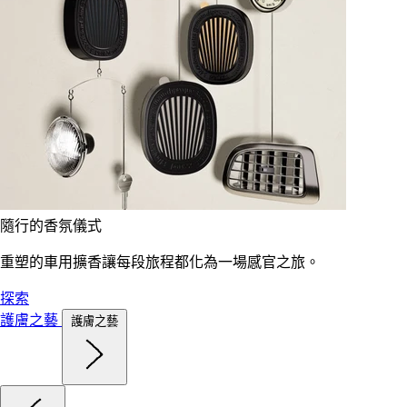
隨行的香氛儀式
重塑的車用擴香讓每段旅程都化為一場感官之旅。
探索
護膚之藝
護膚之藝