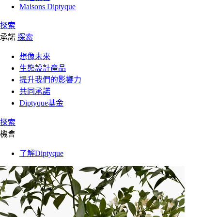
Maisons Diptyque
探索
承諾
探索
想像未來
生態設計產品
提升我們的影響力
共同承諾
Diptyque基金
探索
機會
了解Diptyque