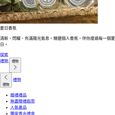
夏日香氛
清新、閃耀、充滿陽光氣息。精選個人香氛，伴你度過每一個夏
日。
探索
禮物
禮物
禮物
禮物
婚禮禮品
無盡贈禮遐思
人氣產品
獨家香水禮盒