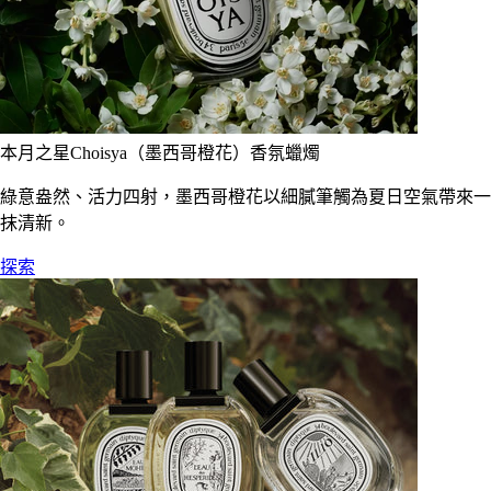
本月之星Choisya（墨西哥橙花）香氛蠟燭
綠意盎然、活力四射，墨西哥橙花以細膩筆觸為夏日空氣帶來一
抹清新。
探索