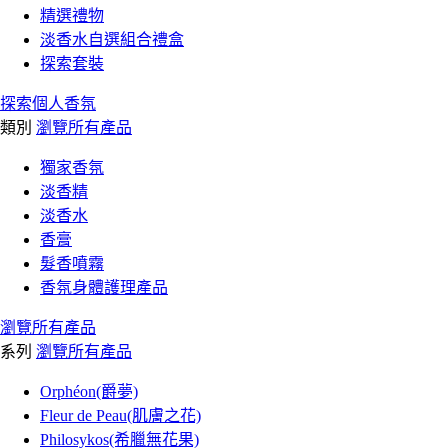
精選禮物
淡香水自選組合禮盒
探索套裝
探索個人香氛
類別
瀏覽所有產品
獨家香氛
淡香精
淡香水
香膏
髮香噴霧
香氛身體護理產品
瀏覽所有產品
系列
瀏覽所有產品
Orphéon(爵夢)
Fleur de Peau(肌膚之花)
Philosykos(希臘無花果)