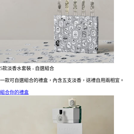
5款淡香水套裝 - 自選組合
一款可自選組合的禮盒，內含五支淡香，送禮自用兩相宜。
組合你的禮盒