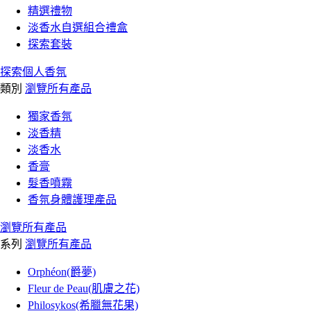
精選禮物
淡香水自選組合禮盒
探索套裝
探索個人香氛
類別
瀏覽所有產品
獨家香氛
淡香精
淡香水
香膏
髮香噴霧
香氛身體護理產品
瀏覽所有產品
系列
瀏覽所有產品
Orphéon(爵夢)
Fleur de Peau(肌膚之花)
Philosykos(希臘無花果)