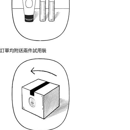
訂單均附送兩件試用裝