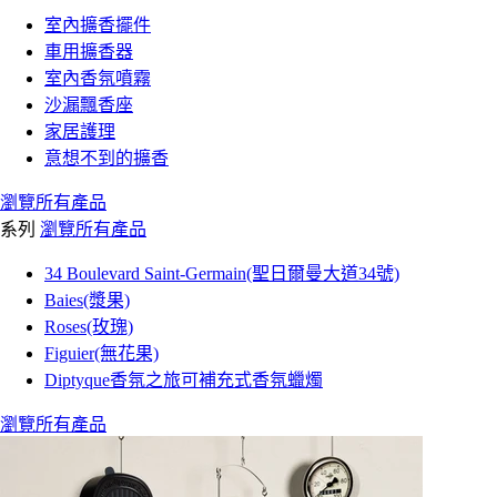
室內擴香擺件
車用擴香器
室內香氛噴霧
沙漏飄香座
家居護理
意想不到的擴香
瀏覽所有產品
系列
瀏覽所有產品
34 Boulevard Saint-Germain(聖日爾曼大道34號)
Baies(漿果)
Roses(玫瑰)
Figuier(無花果)
Diptyque香氛之旅可補充式香氛蠟燭
瀏覽所有產品