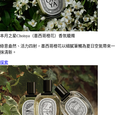
本月之星Choisya（墨西哥橙花）香氛蠟燭
綠意盎然、活力四射，墨西哥橙花以細膩筆觸為夏日空氣帶來一
抹清新。
探索