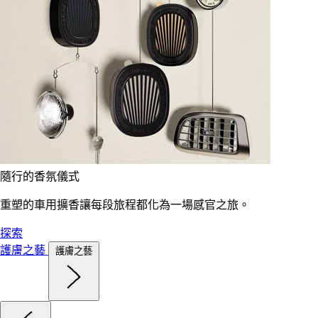
隨行的香氛儀式
重塑的車用擴香讓每段旅程都化為一場感官之旅。
探索
護膚之藝
護膚之藝