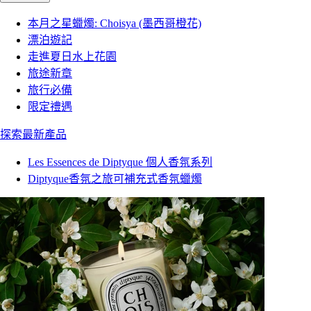
本月之星蠟燭: Choisya (墨西哥橙花)
漂泊遊記
走進夏日水上花園
旅途新章
旅行必備
限定禮遇
探索最新產品
Les Essences de Diptyque 個人香氛系列
Diptyque香氛之旅可補充式香氛蠟燭