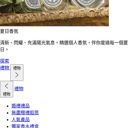
夏日香氛
清新、閃耀、充滿陽光氣息。精選個人香氛，伴你度過每一個夏
日。
探索
禮物
禮物
禮物
禮物
婚禮禮品
無盡贈禮遐思
人氣產品
獨家香水禮盒