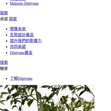
Maisons Diptyque
探索
承諾
探索
想像未來
生態設計產品
提升我們的影響力
共同承諾
Diptyque基金
探索
機會
了解Diptyque