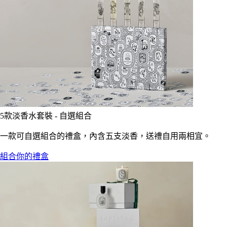
5款淡香水套裝 - 自選組合
一款可自選組合的禮盒，內含五支淡香，送禮自用兩相宜。
組合你的禮盒