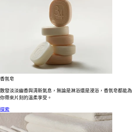
香氛皂
散發淡淡幽香與清新氣息，無論是淋浴還是浸浴，香氛皂都能為
你帶來片刻的溫柔享受。
探索