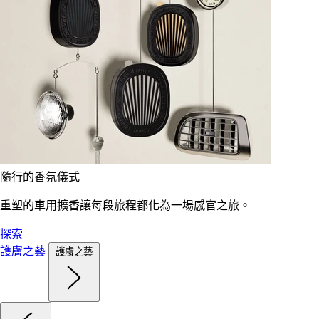
隨行的香氛儀式
重塑的車用擴香讓每段旅程都化為一場感官之旅。
探索
護膚之藝
護膚之藝