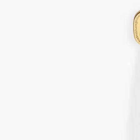
本款專業配件用於定期修剪 Diptyque 蠟燭燈芯，確保其在整個
使用過程中達到最佳燃燒狀態，並預防黑煙產生。
閱讀更多
美觀的擴香程序配件燈芯修剪器，設計靈感來自 Diptyque 標誌
性橢圓，可防止蠟燭冒煙，時刻保持香味品質。
閱讀更少
鍍金燭芯修剪剪刀
適用於香氛蠟燭
For candles
本款專業配件用於定期修剪 Diptyque 蠟燭燈芯，確保其在整個
使用過程中達到最佳燃燒狀態，並預防黑煙產生。
閱讀更多
美觀的擴香程序配件燈芯修剪器，設計靈感來自 Diptyque 標誌
性橢圓，可防止蠟燭冒煙，時刻保持香味品質。
閱讀更少