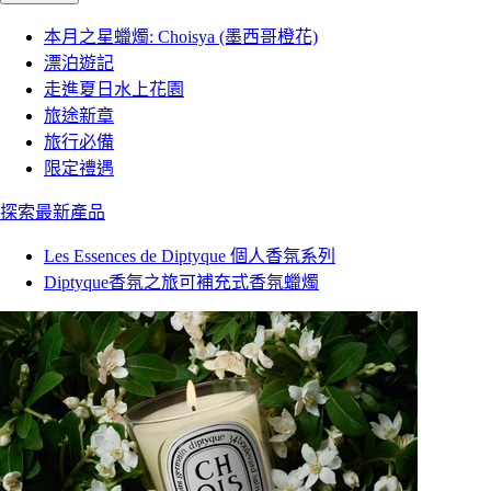
本月之星蠟燭: Choisya (墨西哥橙花)
漂泊遊記
走進夏日水上花園
旅途新章
旅行必備
限定禮遇
探索最新產品
Les Essences de Diptyque 個人香氛系列
Diptyque香氛之旅可補充式香氛蠟燭