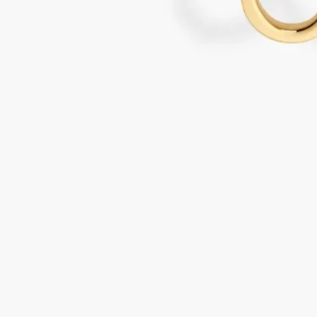
承諾
使用方法
首先熄滅蠟燭火焰。然後使用燈芯修剪器將燈芯重新罝中。蠟燭
冷卻後，將燈芯長度修剪成 3 至 5mm。
承諾
完全透明
你想了解更多關於我們的合作夥伴及原材料來源嗎？
瀏覽我們的透明度平台