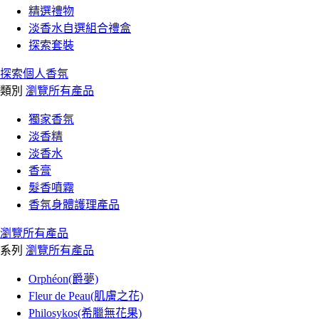
精選禮物
淡香水自選組合禮盒
探索套裝
探索個人香氛
類別
瀏覽所有產品
獨家香氛
淡香精
淡香水
香膏
髮香噴霧
香氛身體護理產品
瀏覽所有產品
系列
瀏覽所有產品
Orphéon(爵夢)
Fleur de Peau(肌膚之花)
Philosykos(希臘無花果)