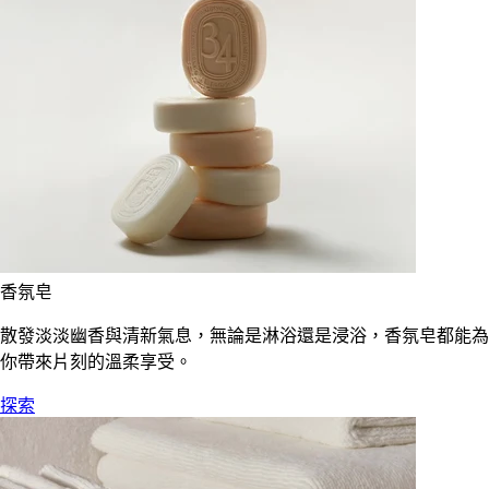
香氛皂
散發淡淡幽香與清新氣息，無論是淋浴還是浸浴，香氛皂都能為
你帶來片刻的溫柔享受。
探索