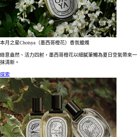
本月之星Choisya（墨西哥橙花）香氛蠟燭
綠意盎然、活力四射，墨西哥橙花以細膩筆觸為夏日空氣帶來一
抹清新。
探索