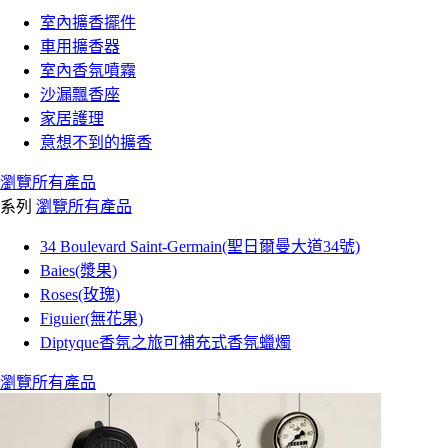
室內擴香擺件
車用擴香器
室內香氛噴霧
沙漏飄香座
家居護理
意想不到的擴香
瀏覽所有產品
系列
瀏覽所有產品
34 Boulevard Saint-Germain(聖日爾曼大道34號)
Baies(漿果)
Roses(玫瑰)
Figuier(無花果)
Diptyque香氛之旅可補充式香氛蠟燭
瀏覽所有產品