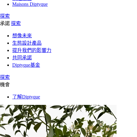
Maisons Diptyque
探索
承諾
探索
想像未來
生態設計產品
提升我們的影響力
共同承諾
Diptyque基金
探索
機會
了解Diptyque