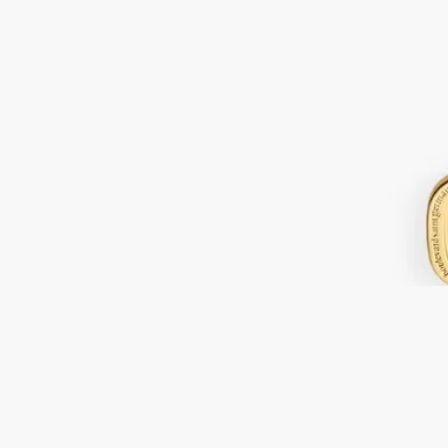
鍍金燭芯修剪剪刀
適用於香氛蠟燭
For candles
本款專業配件用於定期修剪 Diptyque 蠟燭燈芯，確保其在整個
使用過程中達到最佳燃燒狀態，並預防黑煙產生。
閱讀更多
美觀的擴香程序配件燈芯修剪器，設計靈感來自 Diptyque 標誌
性橢圓，可防止蠟燭冒煙，時刻保持香味品質。
閱讀更少
鍍金燭芯修剪剪刀
適用於香氛蠟燭
For candles