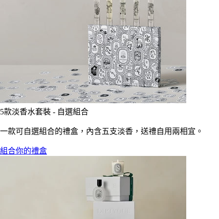
5款淡香水套裝 - 自選組合
一款可自選組合的禮盒，內含五支淡香，送禮自用兩相宜。
組合你的禮盒