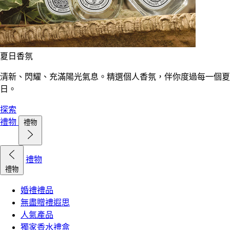
夏日香氛
清新、閃耀、充滿陽光氣息。精選個人香氛，伴你度過每一個夏
日。
探索
禮物
禮物
禮物
禮物
婚禮禮品
無盡贈禮遐思
人氣產品
獨家香水禮盒