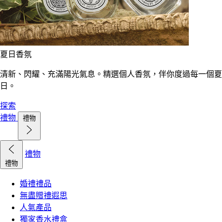
夏日香氛
清新、閃耀、充滿陽光氣息。精選個人香氛，伴你度過每一個夏
日。
探索
禮物
禮物
禮物
禮物
婚禮禮品
無盡贈禮遐思
人氣產品
獨家香水禮盒