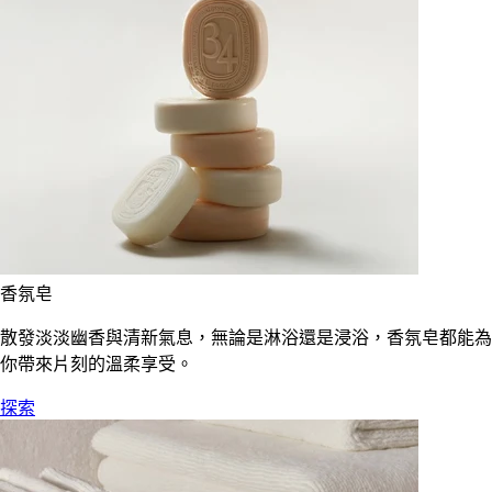
香氛皂
散發淡淡幽香與清新氣息，無論是淋浴還是浸浴，香氛皂都能為
你帶來片刻的溫柔享受。
探索