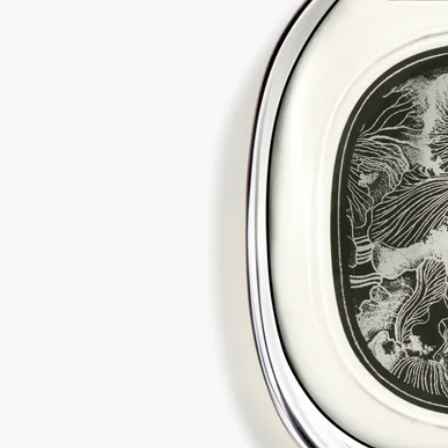
我們的所有個人香氛均為法國製造
完全透明
你想了解更多關於我們的合作夥伴及原材料來源嗎？
瀏覽我們的透明度平台
可補充式瓶子
我們標誌性的個人香氛瓶可於指定專門店重新注滿。只需帶同你
的空瓶前往指定的 Diptyque 專門店，即可補充香氛。
店舖列表
回收指引
玻璃瓶和紙盒均可回收。請將它們放入合適的回收箱內。