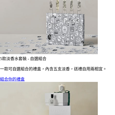
5款淡香水套裝 - 自選組合
一款可自選組合的禮盒，內含五支淡香，送禮自用兩相宜。
組合你的禮盒