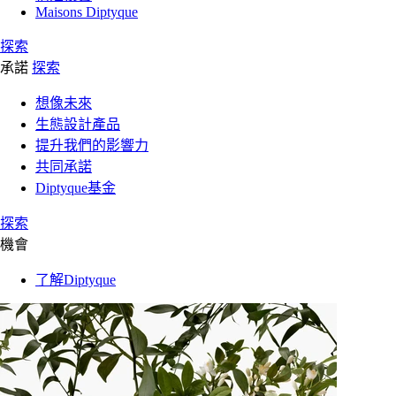
Maisons Diptyque
探索
承諾
探索
想像未來
生態設計產品
提升我們的影響力
共同承諾
Diptyque基金
探索
機會
了解Diptyque