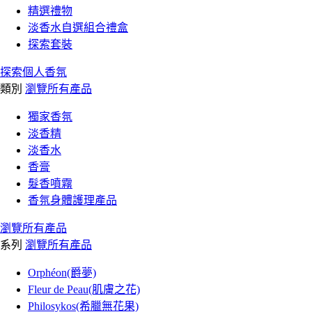
精選禮物
淡香水自選組合禮盒
探索套裝
探索個人香氛
類別
瀏覽所有產品
獨家香氛
淡香精
淡香水
香膏
髮香噴霧
香氛身體護理產品
瀏覽所有產品
系列
瀏覽所有產品
Orphéon(爵夢)
Fleur de Peau(肌膚之花)
Philosykos(希臘無花果)