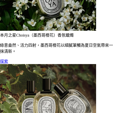
本月之星Choisya（墨西哥橙花）香氛蠟燭
綠意盎然、活力四射，墨西哥橙花以細膩筆觸為夏日空氣帶來一
抹清新。
探索