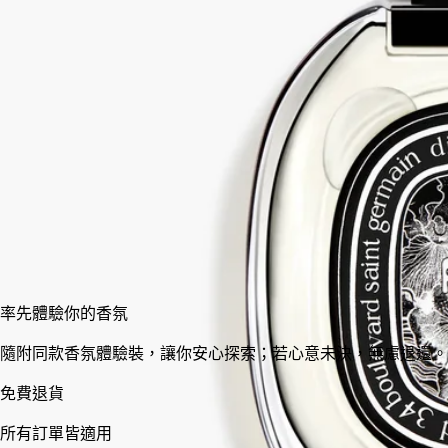
麝香為肌膚披上性感迷人的氣息，並由鳶尾花與黃葵籽昇華。這
自我探索與蛻變的香氣，喚醒了剛柔並濟的微妙平衡。
閱讀更少
75 ml
加入購物車
HK$1,650
率先體驗你的香氛
隨附同款香氛體驗裝，讓你安心探索；若心意未決，無慮退還
免費退貨
所有訂單皆適用