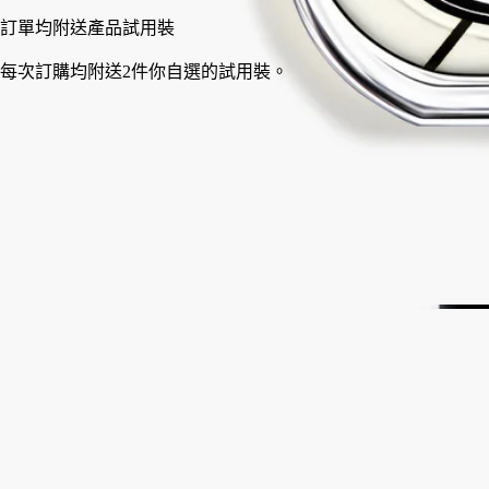
訂單均附送產品試用裝
每次訂購均附送2件你自選的試用裝。
法國製造，完全透明。可無限次替換補充裝。
故事
承諾
成分
故事
向 Psyche 與 Eros 之間的神話愛情致敬，這段愛情孕育了他們的
女兒 Hedone。只有一種香氣能演繹這段傳奇：麝香。在 Fleur de
Peau(肌膚之花) 的核心香調中，麝香展現出如棉花般的柔軟、絨
毛般的輕盈與柔滑。在鳶尾花與黃葵籽的襯托下，完美展現出其