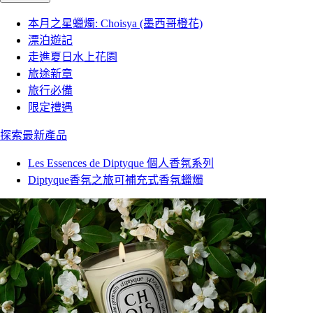
本月之星蠟燭: Choisya (墨西哥橙花)
漂泊遊記
走進夏日水上花園
旅途新章
旅行必備
限定禮遇
探索最新產品
Les Essences de Diptyque 個人香氛系列
Diptyque香氛之旅可補充式香氛蠟燭