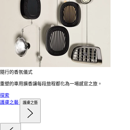
隨行的香氛儀式
重塑的車用擴香讓每段旅程都化為一場感官之旅。
探索
護膚之藝
護膚之藝