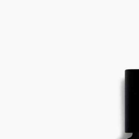
麝香，鳶尾花，秋葵籽，粉紅胡椒
靈感源自Eros和Psyche的愛情神話，Fleur de Peau(肌膚之花)是一
款以香氛演繹的古老神話。
閱讀更多
麝香為肌膚披上性感迷人的氣息，並由鳶尾花與黃葵籽昇華。這
自我探索與蛻變的香氣，喚醒了剛柔並濟的微妙平衡。
閱讀更少
最暢銷產品
Fleur de Peau (肌膚之花)
淡香精
麝香，鳶尾花，秋葵籽，粉紅胡椒
靈感源自Eros和Psyche的愛情神話，Fleur de Peau(肌膚之花)是一
款以香氛演繹的古老神話。
閱讀更多