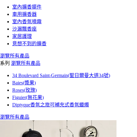
室內擴香擺件
車用擴香器
室內香氛噴霧
沙漏飄香座
家居護理
意想不到的擴香
瀏覽所有產品
系列
瀏覽所有產品
34 Boulevard Saint-Germain(聖日爾曼大道34號)
Baies(漿果)
Roses(玫瑰)
Figuier(無花果)
Diptyque香氛之旅可補充式香氛蠟燭
瀏覽所有產品