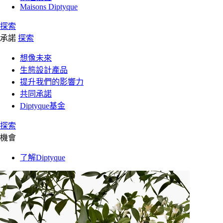
Maisons Diptyque
探索
承諾
探索
想像未來
生態設計產品
提升我們的影響力
共同承諾
Diptyque基金
探索
機會
了解Diptyque