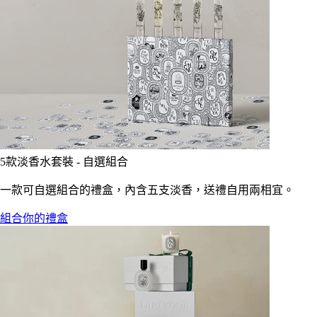
5款淡香水套裝 - 自選組合
一款可自選組合的禮盒，內含五支淡香，送禮自用兩相宜。
組合你的禮盒