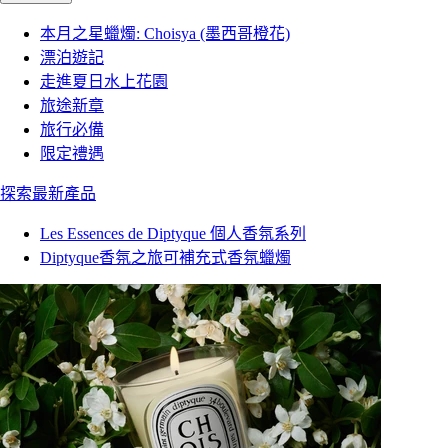
本月之星蠟燭: Choisya (墨西哥橙花)
漂泊遊記
走進夏日水上花園
旅途新章
旅行必備
限定禮遇
探索最新產品
Les Essences de Diptyque 個人香氛系列
Diptyque香氛之旅可補充式香氛蠟燭