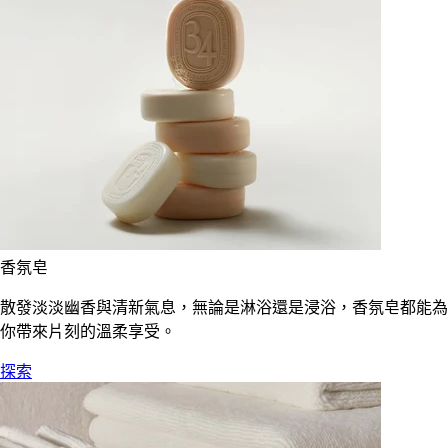
香氛皂
散發淡淡幽香與清新氣息，無論是淋浴還是浸浴，香氛皂都能為
你帶來片刻的溫柔享受。
探索