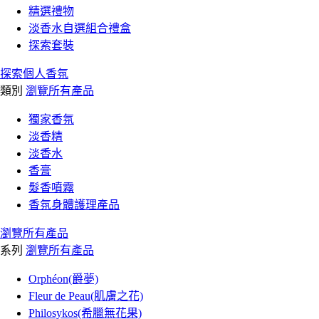
精選禮物
淡香水自選組合禮盒
探索套裝
探索個人香氛
類別
瀏覽所有產品
獨家香氛
淡香精
淡香水
香膏
髮香噴霧
香氛身體護理產品
瀏覽所有產品
系列
瀏覽所有產品
Orphéon(爵夢)
Fleur de Peau(肌膚之花)
Philosykos(希臘無花果)