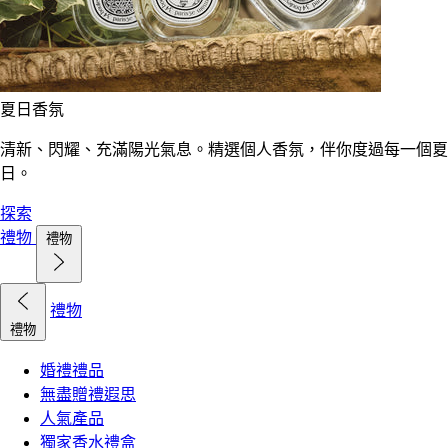
夏日香氛
清新、閃耀、充滿陽光氣息。精選個人香氛，伴你度過每一個夏
日。
探索
禮物
禮物
禮物
禮物
婚禮禮品
無盡贈禮遐思
人氣產品
獨家香水禮盒