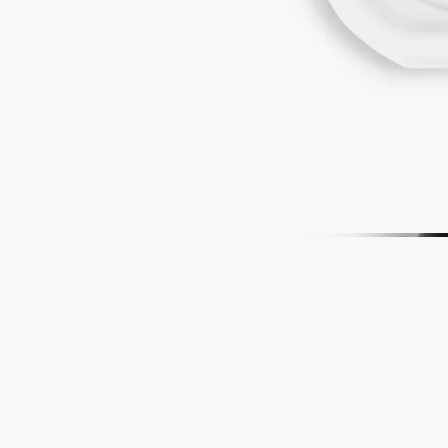
故事
承諾
使用方法
配方與質感
成分
故事
拾起粉紅玫瑰的花瓣， 珍而重之，以免壓壞。 加入綠葉、少許
刺，以及玫瑰花莖， 別忘了花蕾。 將所有材料放進清水中， 然
後耐心等待。 香氛必須恰到好處， 為肌膚帶來細膩的玫瑰香
氣、淡淡的果香，還有帶點酸調的綠香…… Eau Rose的調配就
如香水兩種非凡的玫瑰——突厥薔薇和百葉薔薇， 禮讚整朵玫
瑰。
塗香藝術的靈感源自香水的歷史，以全新的質感呈現，並讓人以