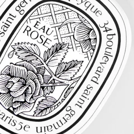
巧妙點綴下，香氣變得充滿活力且清爽醒神。
成分
低調地增添您的魅力
這款頭髮噴霧輕盈細膩，幾乎不留痕跡地為秀髮帶來馥郁香氣。
配方含有滋養及修護秀髮的山茶籽油成分，除了帶來香氣，更可
令髮質更美麗。 頭髮噴霧輕盈，更為Eau Rose配方帶來嶄新演
繹，清新的辛香昇華迷人而有活力的香調。
棕櫚油酸鈉 - 棕櫚仁油酸鈉 - 水 - 香精 - 甘油 - 甜杏仁油 - 香葉醇
- 氯化鈉 - 香茅醇 - 芳樟醇 - 羥基香茅醛 - α異甲基紫羅酮 - 羥乙
磷酸四鈉 - EDTA四鈉 - 三乙醇胺 - 二丁基羥基甲苯 - 維生素E -
ci 77891（二氧化鈦）。
免責聲明：Diptyque 產品的成分列表會定期更新。在使用
Diptyque 產品前，請先查閱產品包裝上的成分列表，以確保有關
成分適合閣下使用。