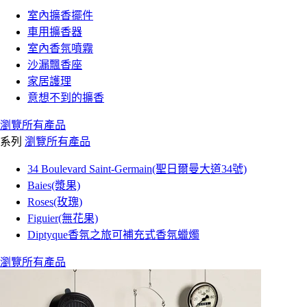
室內擴香擺件
車用擴香器
室內香氛噴霧
沙漏飄香座
家居護理
意想不到的擴香
瀏覽所有產品
系列
瀏覽所有產品
34 Boulevard Saint-Germain(聖日爾曼大道34號)
Baies(漿果)
Roses(玫瑰)
Figuier(無花果)
Diptyque香氛之旅可補充式香氛蠟燭
瀏覽所有產品