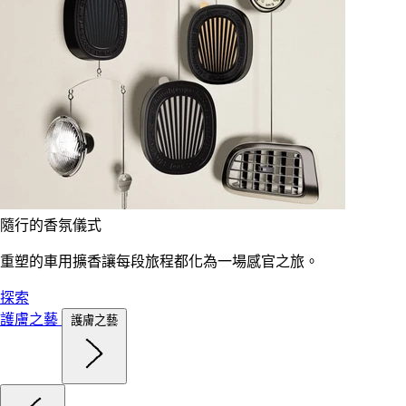
隨行的香氛儀式
重塑的車用擴香讓每段旅程都化為一場感官之旅。
探索
護膚之藝
護膚之藝