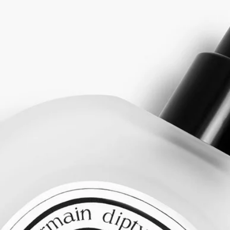
不同的方式展現個人香氣。 這種方式讓無形之物綻放誘人魅
力，亦讓靈動之物變得有形。 塗香方式包括淡香水、香油、身
體噴霧、身體乳霜，每一種均採用了按照配方而特別設計的精
華，以呈現最理想的香調。 每款產品可因應不同時刻及心情單
獨或配合使用。 物質成為香氣，香氣又成為物質……
使用方法
在洗頭之後以凍水沖洗頭髮，以增強微血管纖維。 這有助頭髮
吸收頭髮噴霧。
配方與質感
這款髮香噴霧輕盈細緻，能在秀髮上留下一層隱形卻香氣濃郁的
個人香氛薄紗。蘊含具滋養及保護功效的油性山茶花成分，這款
產品兼具賦香與美化秀髮的功效。憑藉其輕盈質感，它亦為 Eau
Rose(玫瑰) 的香調組合譜寫出最新作品的樂章，在清新辛香調的