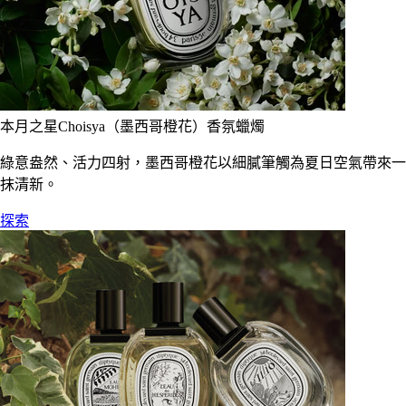
本月之星Choisya（墨西哥橙花）香氛蠟燭
綠意盎然、活力四射，墨西哥橙花以細膩筆觸為夏日空氣帶來一
抹清新。
探索