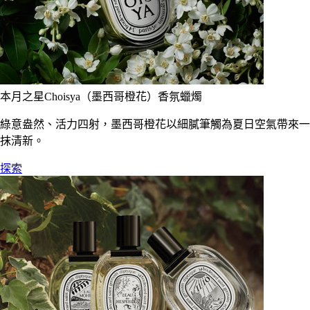
本月之星Choisya（墨西哥橙花）香氛蠟燭
綠意盎然、活力四射，墨西哥橙花以細膩筆觸為夏日空氣帶來一
抹清新。
探索