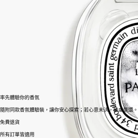
L'Eau Papier (紙墨之水)淡香水慶祝創意邂逅，一個懸浮時刻，
手、墨水和白紙合二為一。就像溫柔、朦朧的繭 - 是創作的邀
請。
閱讀更少
50 ml
100 ml
加入購物車
HK$1,420
率先體驗你的香氛
隨附同款香氛體驗裝，讓你安心探索；若心意未決，無慮退還