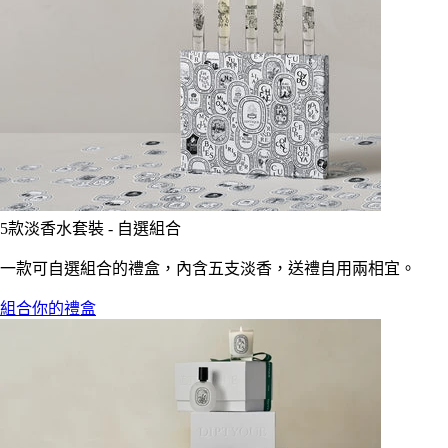
5款淡香水套裝 - 自選組合
一款可自選組合的禮盒，內含五支淡香，送禮自用兩相宜。
組合你的禮盒