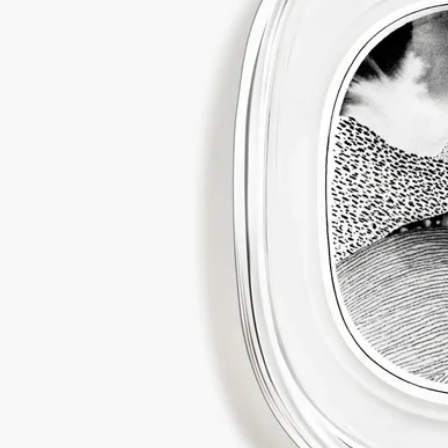
免責聲明：Diptyque 產品的成分列表會定期更新。在使用
Diptyque 產品前，請先查閱產品包裝上的成分列表，以確保有關
成分適合閣下使用。
承諾
完全透明
你想了解更多關於我們的合作夥伴及原材料來源嗎？
瀏覽我們的透明度平台
法國製造
我們的所有個人香氛均為法國製造
可補充式瓶子
我們標誌性的個人香氛瓶可於指定專門店重新注滿。只需帶同你
的空瓶前往指定的 Diptyque 專門店，即可補充香氛。
店舖列表