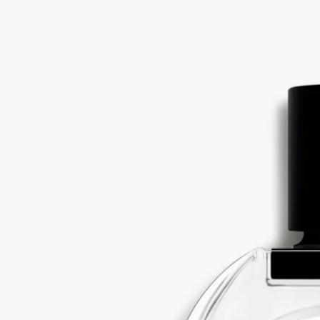
麝香浮動，於所有肌膚類型之上散發動人芬芳，恰似紙面悠然浸
開的墨蹟，令夢想與畫面飛揚。
精妙米香與麝香相映成趣，淋漓盡致呈現紙面顆粒質感，再輔以
明媚怡人的含羞草香氣與深植其間的流金木香，L'Eau Papier 可
謂獨具風韻。
調香師在這淡香水作品中採用的是源自1865年的格拉斯(Grasse)
含羞草品種。
每年二月，這柔美可人的黃色花朵便會在格拉斯市區四週山丘上
盛放開來，營造出充滿馥郁花香與甜蜜陽光氣息的愉悅景象。
成分
alcohol denat. (sd alcohol 40-b) - parfum (fragrance)- aqua (water) -
hydroxycitronellal - ethylhexyl methoxycinnamate - limonene -
ethylhexyl salicylate - butyl methoxydibenzoylmethane - linalool -
citronellol - geraniol - citral - bht. vol. 79%