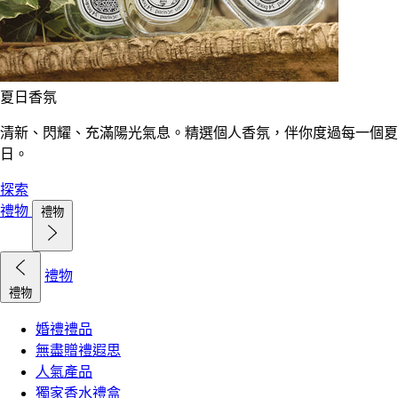
夏日香氛
清新、閃耀、充滿陽光氣息。精選個人香氛，伴你度過每一個夏
日。
探索
禮物
禮物
禮物
禮物
婚禮禮品
無盡贈禮遐思
人氣產品
獨家香水禮盒