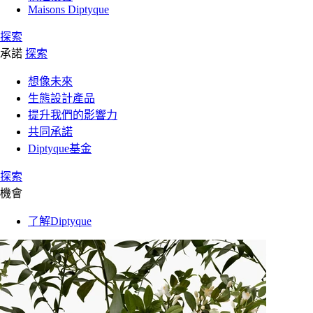
Maisons Diptyque
探索
承諾
探索
想像未來
生態設計產品
提升我們的影響力
共同承諾
Diptyque基金
探索
機會
了解Diptyque