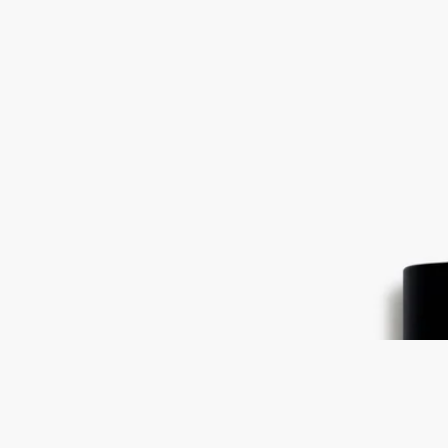
L'Eau Papier (紙墨之水)
淡香水
白麝香，含羞草，金黃木質香調，蒸稻米香調
浸沉在白麝香方方面面。眩目的含羞草，加上金黃木質及蒸稻米
香調。
閱讀更多
L'Eau Papier (紙墨之水)淡香水慶祝創意邂逅，一個懸浮時刻，
手、墨水和白紙合二為一。就像溫柔、朦朧的繭 - 是創作的邀
請。
閱讀更少
最暢銷產品
L'Eau Papier (紙墨之水)
淡香水