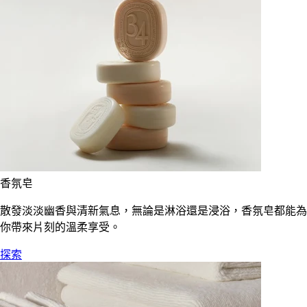
香氛皂
散發淡淡幽香與清新氣息，無論是淋浴還是浸浴，香氛皂都能為
你帶來片刻的溫柔享受。
探索