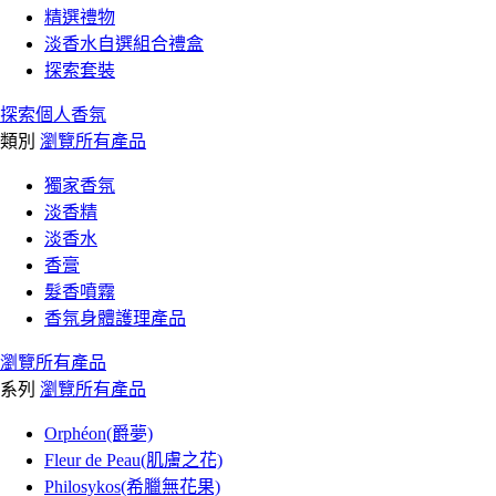
精選禮物
淡香水自選組合禮盒
探索套裝
探索個人香氛
類別
瀏覽所有產品
獨家香氛
淡香精
淡香水
香膏
髮香噴霧
香氛身體護理產品
瀏覽所有產品
系列
瀏覽所有產品
Orphéon(爵夢)
Fleur de Peau(肌膚之花)
Philosykos(希臘無花果)