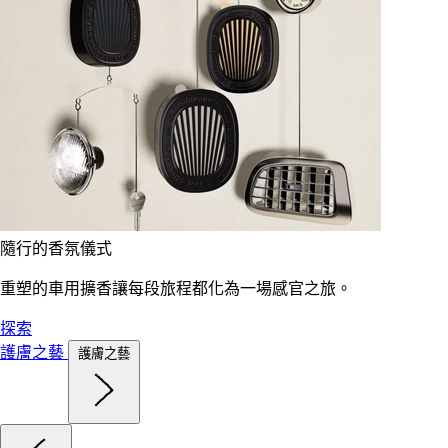
隨行的香氛儀式
重塑的車用擴香讓每段旅程都化為一場感官之旅。
探索
護膚之藝
護膚之藝