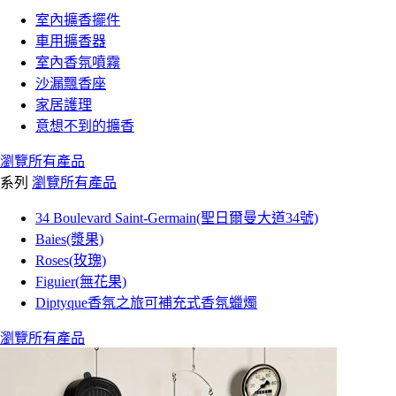
室內擴香擺件
車用擴香器
室內香氛噴霧
沙漏飄香座
家居護理
意想不到的擴香
瀏覽所有產品
系列
瀏覽所有產品
34 Boulevard Saint-Germain(聖日爾曼大道34號)
Baies(漿果)
Roses(玫瑰)
Figuier(無花果)
Diptyque香氛之旅可補充式香氛蠟燭
瀏覽所有產品