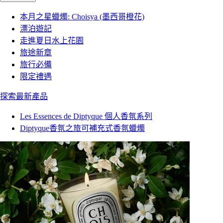
本月之星蠟燭: Choisya (墨西哥橙花)
漂泊遊記
走進夏日水上花園
旅途新章
旅行必備
限定禮遇
探索最新產品
Les Essences de Diptyque 個人香氛系列
Diptyque香氛之旅可補充式香氛蠟燭