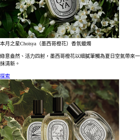
本月之星Choisya（墨西哥橙花）香氛蠟燭
綠意盎然、活力四射，墨西哥橙花以細膩筆觸為夏日空氣帶來一
抹清新。
探索