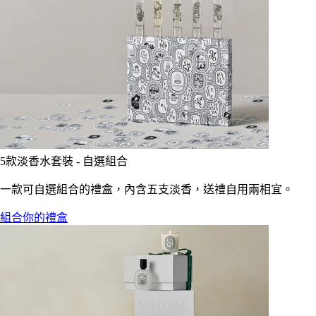
5款淡香水套裝 - 自選組合
一款可自選組合的禮盒，內含五支淡香，送禮自用兩相宜。
組合你的禮盒