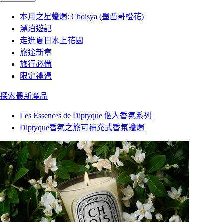
本月之星蠟燭: Choisya (墨西哥橙花)
漂泊遊記
走進夏日水上花園
旅途新章
旅行必備
限定禮遇
探索最新產品
Les Essences de Diptyque 個人香氛系列
Diptyque香氛之旅可補充式香氛蠟燭