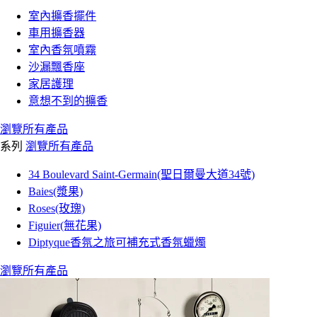
室內擴香擺件
車用擴香器
室內香氛噴霧
沙漏飄香座
家居護理
意想不到的擴香
瀏覽所有產品
系列
瀏覽所有產品
34 Boulevard Saint-Germain(聖日爾曼大道34號)
Baies(漿果)
Roses(玫瑰)
Figuier(無花果)
Diptyque香氛之旅可補充式香氛蠟燭
瀏覽所有產品