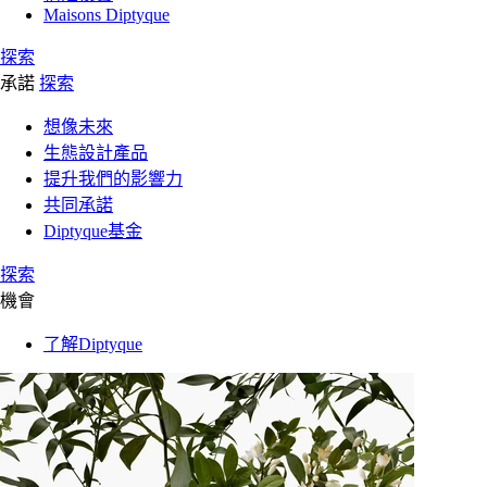
Maisons Diptyque
探索
承諾
探索
想像未來
生態設計產品
提升我們的影響力
共同承諾
Diptyque基金
探索
機會
了解Diptyque