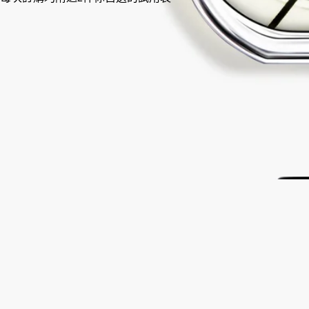
法國製造，完全透明。可無限次替換補充裝。
故事
承諾
成分
故事
在淡香精中，無花果樹以另一種方式展現自己。果實的味道退居
其次，而白雪松則突顯了無花果樹的木質力量和樹皮在日光照射
下的溫暖。
這是源於希臘皮立翁山的夏日回憶。在那裡要走到海邊，必須穿
過一片沐浴於陽光之下的野生無花果樹林。Philosykos禮讚整棵
無花果樹—— 葉片的清新綠香、無花果的奶香，還有白木的濃
厚木香。