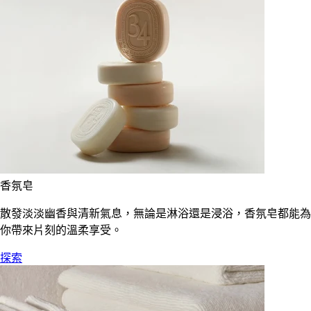
香氛皂
散發淡淡幽香與清新氣息，無論是淋浴還是浸浴，香氛皂都能為
你帶來片刻的溫柔享受。
探索