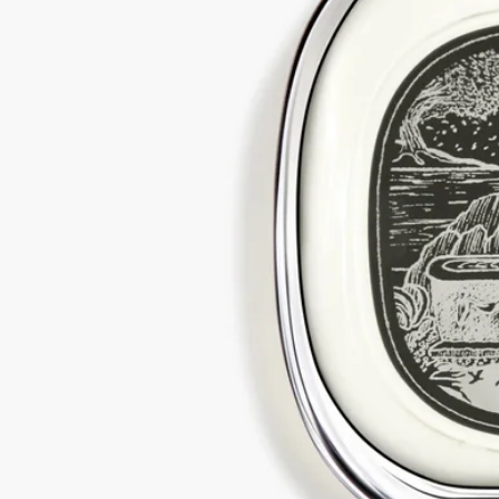
我們的所有個人香氛均為法國製造
完全透明
你想了解更多關於我們的合作夥伴及原材料來源嗎？
瀏覽我們的透明度平台
可補充式瓶子
我們標誌性的個人香氛瓶可於指定專門店重新注滿。只需帶同你
的空瓶前往指定的 Diptyque 專門店，即可補充香氛。
店舖列表
回收指引
玻璃瓶和紙盒均可回收。請將它們放入合適的回收箱內。