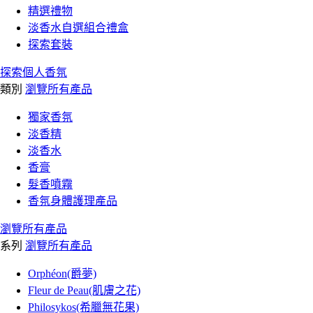
精選禮物
淡香水自選組合禮盒
探索套裝
探索個人香氛
類別
瀏覽所有產品
獨家香氛
淡香精
淡香水
香膏
髮香噴霧
香氛身體護理產品
瀏覽所有產品
系列
瀏覽所有產品
Orphéon(爵夢)
Fleur de Peau(肌膚之花)
Philosykos(希臘無花果)