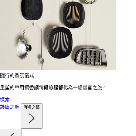
隨行的香氛儀式
重塑的車用擴香讓每段旅程都化為一場感官之旅。
探索
護膚之藝
護膚之藝