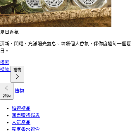
夏日香氛
清新、閃耀、充滿陽光氣息。精選個人香氛，伴你度過每一個夏
日。
探索
禮物
禮物
禮物
禮物
婚禮禮品
無盡贈禮遐思
人氣產品
獨家香水禮盒