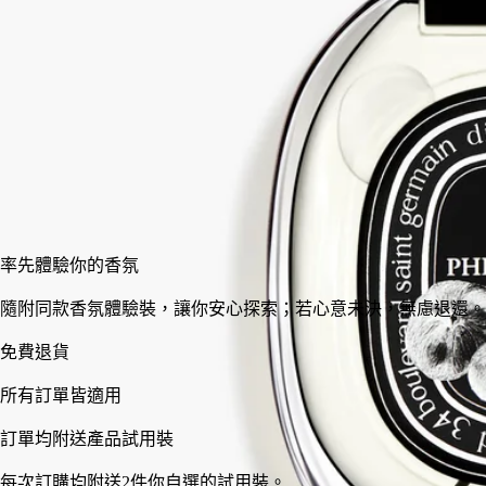
75 ml
加入購物車
HK$1,650
率先體驗你的香氛
隨附同款香氛體驗裝，讓你安心探索；若心意未決，無慮退還
免費退貨
所有訂單皆適用
訂單均附送產品試用裝
每次訂購均附送2件你自選的試用裝。