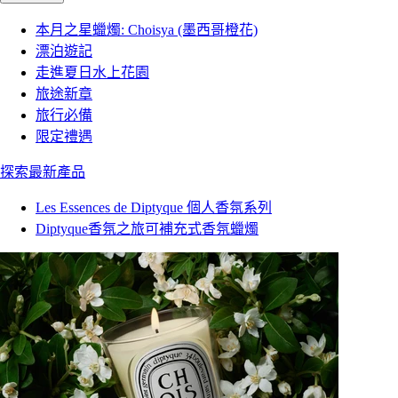
本月之星蠟燭: Choisya (墨西哥橙花)
漂泊遊記
走進夏日水上花園
旅途新章
旅行必備
限定禮遇
探索最新產品
Les Essences de Diptyque 個人香氛系列
Diptyque香氛之旅可補充式香氛蠟燭