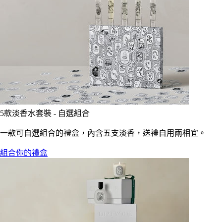
5款淡香水套裝 - 自選組合
一款可自選組合的禮盒，內含五支淡香，送禮自用兩相宜。
組合你的禮盒