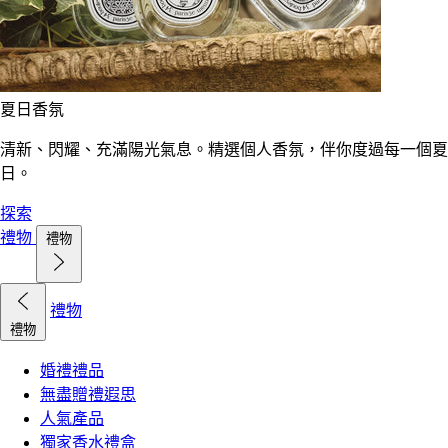
夏日香氛
清新、閃耀、充滿陽光氣息。精選個人香氛，伴你度過每一個夏
日。
探索
禮物
禮物
禮物
禮物
婚禮禮品
無盡贈禮遐思
人氣產品
獨家香水禮盒