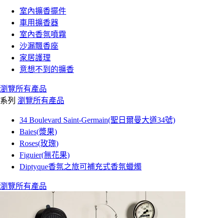
室內擴香擺件
車用擴香器
室內香氛噴霧
沙漏飄香座
家居護理
意想不到的擴香
瀏覽所有產品
系列
瀏覽所有產品
34 Boulevard Saint-Germain(聖日爾曼大道34號)
Baies(漿果)
Roses(玫瑰)
Figuier(無花果)
Diptyque香氛之旅可補充式香氛蠟燭
瀏覽所有產品