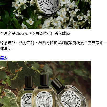
本月之星Choisya（墨西哥橙花）香氛蠟燭
綠意盎然、活力四射，墨西哥橙花以細膩筆觸為夏日空氣帶來一
抹清新。
探索