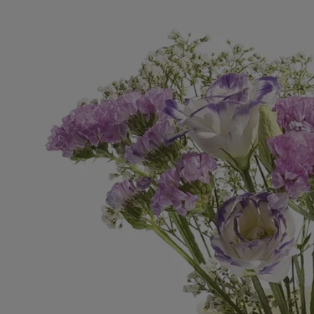
Know-how
Da oltre 50 anni, questa azienda familiare portoghese, incastonata alla
periferia di Fatima, produce alcuni degli oggetti in cera più raffinati al
mondo. Tutto ebbe inizio quando il fondatore dell'azienda iniziò a
produrre candele religiose per la chiesa del suo quartiere. La cera
doveva essere di altissima qualità per garantire che le candele durassero
fino alla fine delle processioni religiose e mantenessero la loro forma
mentre venivano spostate da un luogo all'altro. Oggi, anche se i tempi
sono cambiati, la qualità della cera Manulena resta immutata. Impiegata
per le creazioni più semplici così come per quelle più sofisticate, la cera
Manulena è l'ingrediente perfetto per i vasi diptyque, moderne repliche
di epoca medicea, impreziositi da un cammeo in biscuit bianco. La cera
Manulena è al contempo solida e malleabile, perfetta per accogliere
acqua e fiori, e col passare del tempo rivela una magnifica patina.
Istruzioni per l'uso
- Per pulire questo articolo, utilizzare un panno morbido e leggermente
inumidito
- Non appoggiare oggetti in cera direttamente su superfici delicate