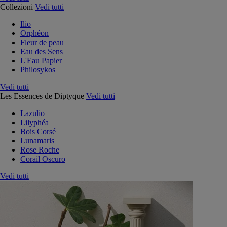
Collezioni
Vedi tutti
Ilio
Orphéon
Fleur de peau
Eau des Sens
L'Eau Papier
Philosykos
Vedi tutti
Les Essences de Diptyque
Vedi tutti
Lazulio
Lilyphéa
Bois Corsé
Lunamaris
Rose Roche
Corail Oscuro
Vedi tutti