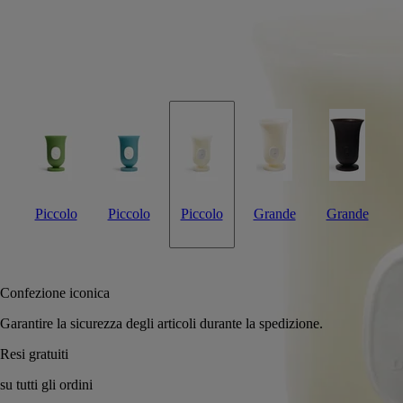
passare del tempo, acquista una patina naturale.
Leggi di più
Realizzato in cera bianca e decorato con un medaglione in porcellana
biscuit tono su tono, questo oggetto, concepito per contenere acqua, si
ispira ai vasi medicei. Un elemento decorativo unico.
Leggi meno
Piccolo
Piccolo
Piccolo
Grande
Grande
Aggiungi al carrello
115 €
Confezione iconica
Garantire la sicurezza degli articol