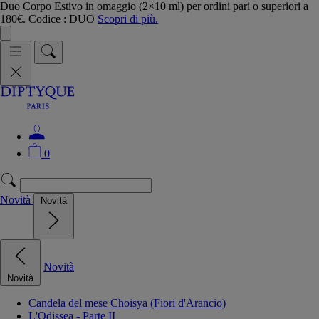
Duo Corpo Estivo in omaggio (2×10 ml) per ordini pari o superiori a
180€. Codice : DUO
Scopri di più.
0
Novità
Novità
Novità
Novità
Candela del mese Choisya (Fiori d'Arancio)
L'Odissea - Parte II