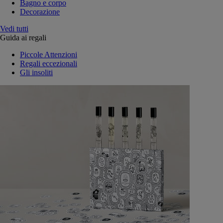
Bagno e corpo
Decorazione
Vedi tutti
Guida ai regali
Piccole Attenzioni
Regali eccezionali
Gli insoliti