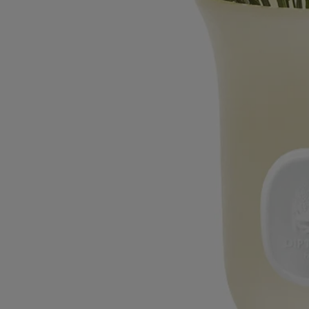
come il legno per evitare segni e macchie
- Tenere questo articolo lontano da fonti di calore eccessivo (es.
caminetti, termosifoni, luce solare diretta).
Caratteristiche
- Materiali: Vaso in cera e cammeo in porcellana
- Peso: 340g
- Formato: ⌀ 10cm; h15cm
- Pulire con un panno morbido leggermente inumidito
- Non posizionare l’oggetto in cera direttamente su una superficie
fragile come il legno per evitare che lasci segni -Tenere l’oggetto
lontano da significative fonti di calore (caminetto, calorifero,
esposizione diretta del sole...).
Impegni
Artigianalità