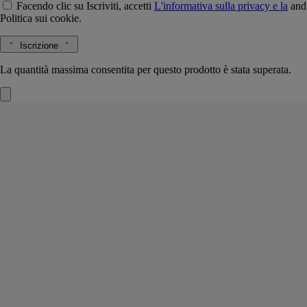
Facendo clic su Iscriviti, accetti
L'informativa sulla privacy e la
and
Politica sui cookie.
Iscrizione
La quantità massima consentita per questo prodotto è stata superata.
Vaso Medicis bianco
Modello piccolo
Cera
Disegnato per la Maison dallo studio Jean-Marc Gady, questo originale
vaso in versione piccola impreziosisce l'ambiente con eleganza e, con il
passare del tempo, acquista una patina naturale.
Leggi di più
Realizzato in cera bianca e decorato con un medaglione in porcellana
biscuit tono su tono, questo oggetto, concepito per contenere acqua, si
ispira ai vasi medicei. Un elemento decorativo unico.
Leggi meno
Iconico