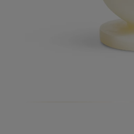
Questo oggetto è stato realizzato in Portogallo.
Con totale trasparenza
Vorresti saperne di più sui nostri partner e sulle origini delle nostre
materie prime?
Visita la nostra piattaforma di trasparenza
Prodotto in Portogallo
Questo oggetto è stato realizzato in Portogallo.
Arredo senza tempo
Nero inchiostro e avorio cera. Due tonalità senza tempo, emblematiche
di Diptyque, impreziosiscono gli elementi d'arredo e trasformano
l'atmosfera della casa.