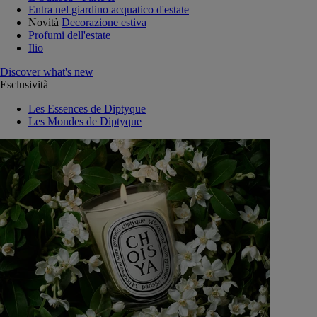
Entra nel giardino acquatico d'estate
Novità
Decorazione estiva
Profumi dell'estate
Ilio
Discover what's new
Esclusività
Les Essences de Diptyque
Les Mondes de Diptyque