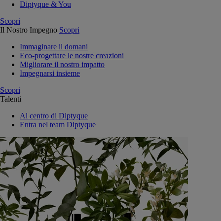
Diptyque & You
Scopri
Il Nostro Impegno
Scopri
Immaginare il domani
Eco-progettare le nostre creazioni
Migliorare il nostro impatto
Impegnarsi insieme
Scopri
Talenti
Al centro di Diptyque
Entra nel team Diptyque