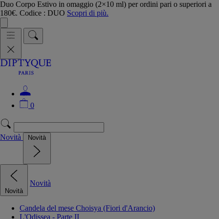
Duo Corpo Estivo in omaggio (2×10 ml) per ordini pari o superiori a
180€. Codice : DUO
Scopri di più.
0
Novità
Novità
Novità
Novità
Candela del mese Choisya (Fiori d'Arancio)
L'Odissea - Parte II