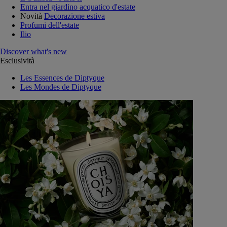
Entra nel giardino acquatico d'estate
Novità
Decorazione estiva
Profumi dell'estate
Ilio
Discover what's new
Esclusività
Les Essences de Diptyque
Les Mondes de Diptyque