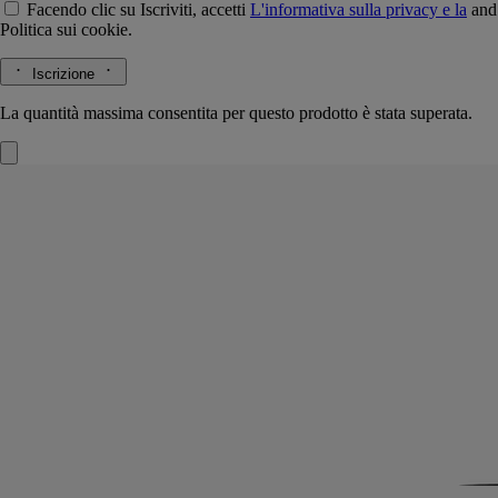
Facendo clic su Iscriviti, accetti
L'informativa sulla privacy e la
and
Politica sui cookie.
Iscrizione
La quantità massima consentita per questo prodotto è stata superata.
Rose
Vaporizzatore per interni
L’erbario dei fiori
Con un gesto, la sua bruma ci cattura. Nella sua impronta olfattiva, un
bouquet di rose tenere e cangianti che evoca il più emblematico dei
fiori.
Leggi di più
Con qualche erogazione, il vaporizzatore per ambienti riempie l'aria di
note fresche e fiorite. Come un'ode alla primavera.
Leggi meno