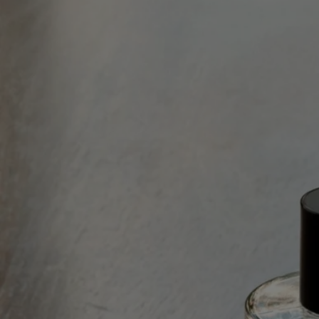
- Capacità: 150ml
- Dimensioni: altezza 15.3cm; diametro 5cm
Ingredienti
Per scoprire le linee guida sull'etichettatura,
clicca qui
.
Nota bene: le liste degli ingredienti dei prodotti Diptyque vengono
aggiornate regolarmente. Prima dell'uso, ti invitiamo a verificare
sempre gli ingredienti riportati sulla confezione del prodotto per
assicurarti che siano adatti alle tue esigenze personali.
Impegni
Prodotto in Francia
Tutti i nostri vaporizzatori di profumo sono made in France.
Istruzioni per il riciclo
La bottiglia in vetro e la scatola di cartone sono riciclabili. Si prega di
smaltirle negli appositi contenitori per la raccolta differenziata.