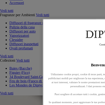
Accessori
Vedi tutti
Fragranze per Ambienti
Vedi tutti
Diffusori di fragranze per la casa
Pulizia della casa
Diffusori per auto
Vaporizzatori
Clessidre
Diffusori inaspettati
Conti
Ovali profumati
Vedi tutti
Collezioni
Vedi tutti
Benven
Baies (Bacche)
Figuier (Fico)
Utilizziamo cookie propri, cookie di terze parti, t
34 Boulevard Saint-Germain
pubblicitari mobili per migliorare la tua esperienza, e
Feu de bois (Fuoco di legna)
ai tuoi interessi, valutare le nostre prestazioni 
Les Mondes de Diptyque
personalizzati. I dati possono e
Vedi tutti
Puoi scegliere di accettare tutti i cookie, gesti
In qualsiasi momento, puoi aggiornare le tue prefere