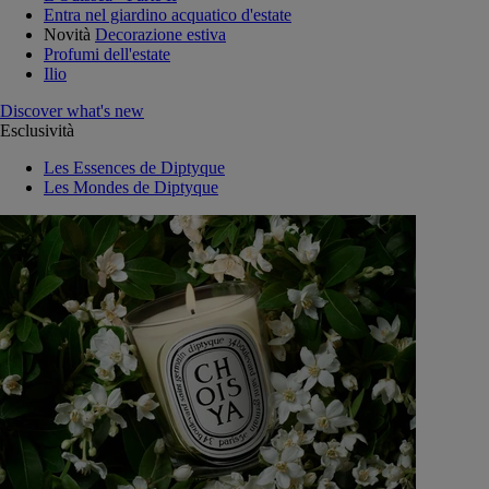
Entra nel giardino acquatico d'estate
Novità
Decorazione estiva
Profumi dell'estate
Ilio
Discover what's new
Esclusività
Les Essences de Diptyque
Les Mondes de Diptyque