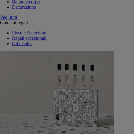
Bagno e corpo
Decorazione
Vedi tutti
Guida ai regali
Piccole Attenzioni
Regali eccezionali
Gli insoliti