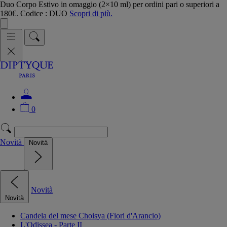
Duo Corpo Estivo in omaggio (2×10 ml) per ordini pari o superiori a
180€. Codice : DUO
Scopri di più.
0
Novità
Novità
Novità
Novità
Candela del mese Choisya (Fiori d'Arancio)
L'Odissea - Parte II