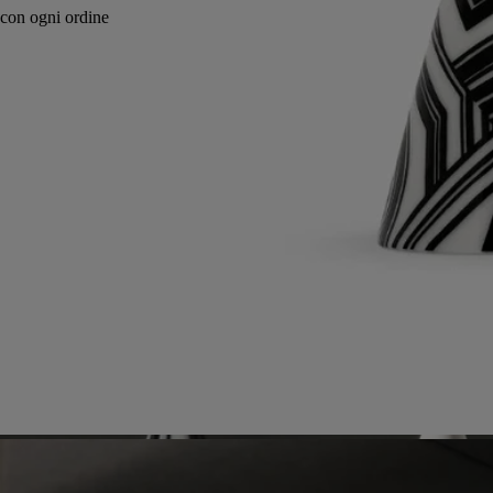
Realizzato a mano in Portogallo, in totale trasparenza.
Know-How
Impegni
Istruzioni per l'uso
Caratteristiche
Know-How
Basile è un motivo emblematico di diptyque creato da Christiane
Gautrot e Desmond Knox-Leet nel 1963.
Istruzioni per l'uso
Pulire con acqua tiepida e sapone.