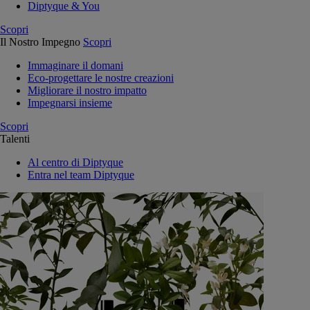
Diptyque & You
Scopri
Il Nostro Impegno
Scopri
Immaginare il domani
Eco-progettare le nostre creazioni
Migliorare il nostro impatto
Impegnarsi insieme
Scopri
Talenti
Al centro di Diptyque
Entra nel team Diptyque