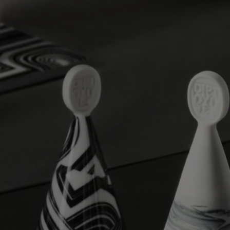
Caratteristiche
Adatto a tutte le candele
Materiali: Ceramica
Peso: 60g
Formato: h10cm; ⌀ 5cm
Pulire con acqua tiepida e sapone.
Impegni
Artigianalità
Realizzato artigianalmente da un'azienda francese con lo status di
"patrimonio vivente" nazionale
Con totale trasparenza