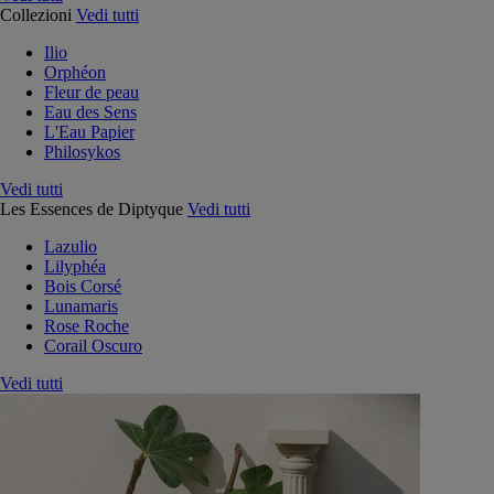
Collezioni
Vedi tutti
Ilio
Orphéon
Fleur de peau
Eau des Sens
L'Eau Papier
Philosykos
Vedi tutti
Les Essences de Diptyque
Vedi tutti
Lazulio
Lilyphéa
Bois Corsé
Lunamaris
Rose Roche
Corail Oscuro
Vedi tutti