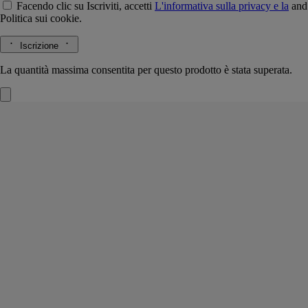
Facendo clic su Iscriviti, accetti
L'informativa sulla privacy e la
and
Politica sui cookie.
Iscrizione
La quantità massima consentita per questo prodotto è stata superata.
Spegnicandela Basile
Per tutte le candele
Ceramica
Realizzato artigianalmente da maestri ceramisti portoghesi, questo
accessorio dalle forme geometriche è concepito per spegnere la fiamma
di ogni candela.
Leggi di più
Disegnato nel 1963 da Christiane Gautrot, uno dei membri fondatori di
Diptyque, l'atemporale motivo Basile viene ripreso oggi per questo
spegnicandele e per la base della medesima collezione.
Leggi meno