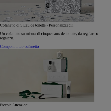
Cofanetto di 5 Eau de toilette - Personalizzabili
Un cofanetto su misura di cinque eaux de toilette, da regalare o
regalarsi.
Componi il tuo cofanetto
Piccole Attenzioni