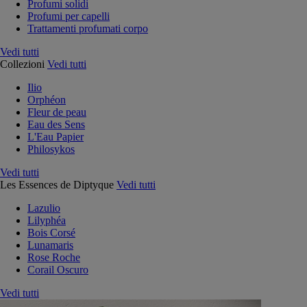
Profumi solidi
Profumi per capelli
Trattamenti profumati corpo
Vedi tutti
Collezioni
Vedi tutti
Ilio
Orphéon
Fleur de peau
Eau des Sens
L'Eau Papier
Philosykos
Vedi tutti
Les Essences de Diptyque
Vedi tutti
Lazulio
Lilyphéa
Bois Corsé
Lunamaris
Rose Roche
Corail Oscuro
Vedi tutti