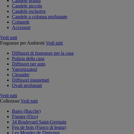
Candele grandi
Candele piccole
Candele esclusive
Candele a colonna profumate
Cofanetti
Accessori
Vedi tutti
Fragranze per Ambienti
Vedi tutti
Diffusori di fragranze per la casa
Pulizia della casa
Diffusori per auto
Vaporizzatori
Clessidre
Diffusori inaspettati
Ovali profumati
Vedi tutti
Collezioni
Vedi tutti
Baies (Bacche)
Figuier (Fico)
34 Boulevard Saint-Germain
Feu de bois (Fuoco di legna)
Les Mondes de Diptyque