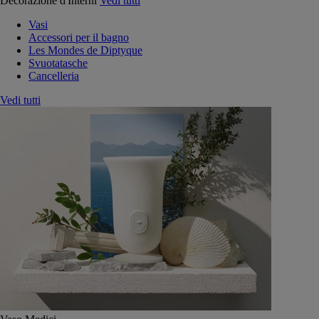
Decorazione d'Interni
Vedi tutti
Vasi
Accessori per il bagno
Les Mondes de Diptyque
Svuotatasche
Cancelleria
Vedi tutti