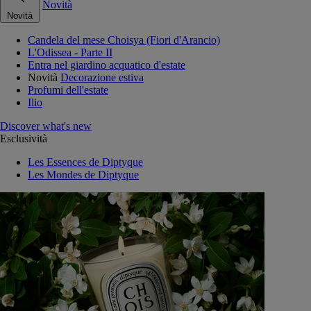
Novità
Novità
Candela del mese Choisya (Fiori d'Arancio)
L'Odissea - Parte II
Entra nel giardino acquatico d'estate
Novità
Decorazione estiva
Profumi dell'estate
Ilio
Discover what's new
Esclusività
Les Essences de Diptyque
Les Mondes de Diptyque