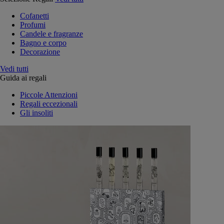
Cofanetti
Profumi
Candele e fragranze
Bagno e corpo
Decorazione
Vedi tutti
Guida ai regali
Piccole Attenzioni
Regali eccezionali
Gli insoliti