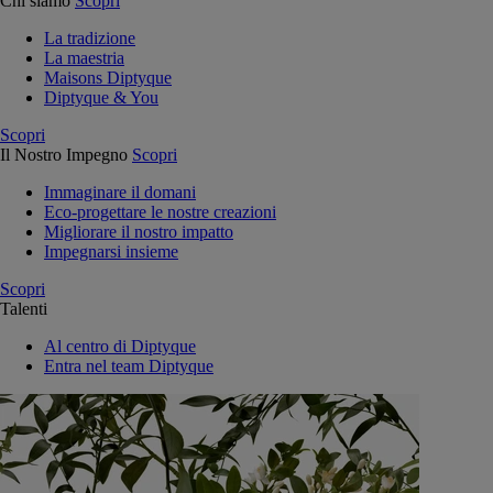
Chi siamo
Scopri
La tradizione
La maestria
Maisons Diptyque
Diptyque & You
Scopri
Il Nostro Impegno
Scopri
Immaginare il domani
Eco-progettare le nostre creazioni
Migliorare il nostro impatto
Impegnarsi insieme
Scopri
Talenti
Al centro di Diptyque
Entra nel team Diptyque