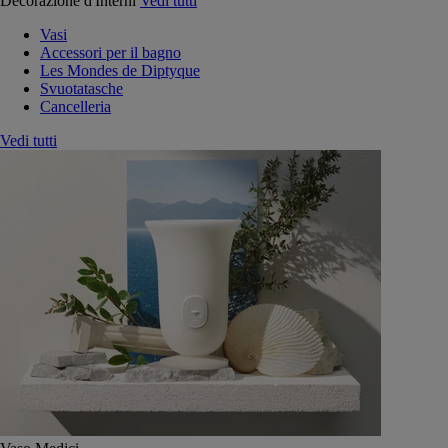
Decorazione d'Interni
Vedi tutti
Vasi
Accessori per il bagno
Les Mondes de Diptyque
Svuotatasche
Cancelleria
Vedi tutti