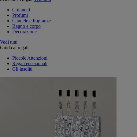
Cofanetti
Profumi
Candele e fragranze
Bagno e corpo
Decorazione
Vedi tutti
Guida ai regali
Piccole Attenzioni
Regali eccezionali
Gli insoliti