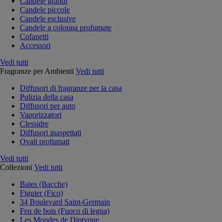
Candele grandi
Candele piccole
Candele esclusive
Candele a colonna profumate
Cofanetti
Accessori
Vedi tutti
Fragranze per Ambienti
Vedi tutti
Diffusori di fragranze per la casa
Pulizia della casa
Diffusori per auto
Vaporizzatori
Clessidre
Diffusori inaspettati
Ovali profumati
Vedi tutti
Collezioni
Vedi tutti
Baies (Bacche)
Figuier (Fico)
34 Boulevard Saint-Germain
Feu de bois (Fuoco di legna)
Les Mondes de Diptyque