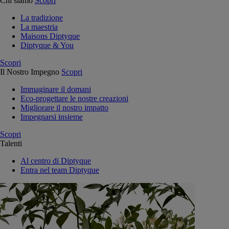
Chi siamo
Scopri
La tradizione
La maestria
Maisons Diptyque
Diptyque & You
Scopri
Il Nostro Impegno
Scopri
Immaginare il domani
Eco-progettare le nostre creazioni
Migliorare il nostro impatto
Impegnarsi insieme
Scopri
Talenti
Al centro di Diptyque
Entra nel team Diptyque