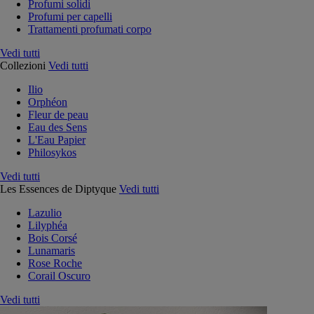
Profumi solidi
Profumi per capelli
Trattamenti profumati corpo
Vedi tutti
Collezioni
Vedi tutti
Ilio
Orphéon
Fleur de peau
Eau des Sens
L'Eau Papier
Philosykos
Vedi tutti
Les Essences de Diptyque
Vedi tutti
Lazulio
Lilyphéa
Bois Corsé
Lunamaris
Rose Roche
Corail Oscuro
Vedi tutti