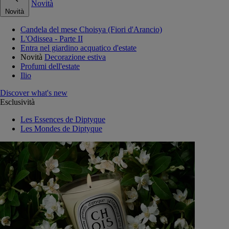
Novità
Novità
Candela del mese Choisya (Fiori d'Arancio)
L'Odissea - Parte II
Entra nel giardino acquatico d'estate
Novità
Decorazione estiva
Profumi dell'estate
Ilio
Discover what's new
Esclusività
Les Essences de Diptyque
Les Mondes de Diptyque