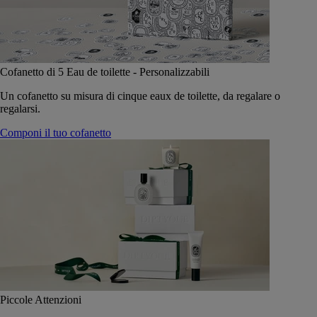
Cofanetto di 5 Eau de toilette - Personalizzabili
Un cofanetto su misura di cinque eaux de toilette, da regalare o
regalarsi.
Componi il tuo cofanetto
Piccole Attenzioni