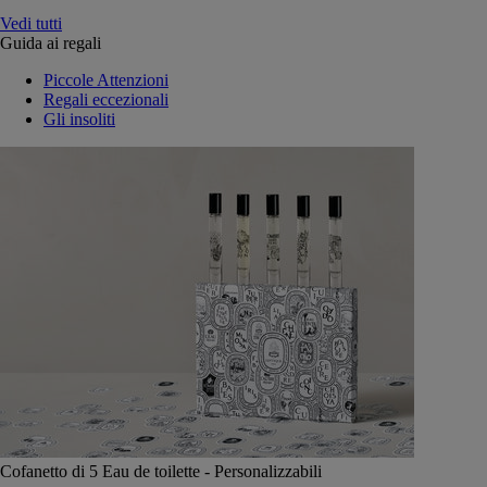
Vedi tutti
Guida ai regali
Piccole Attenzioni
Regali eccezionali
Gli insoliti
Cofanetto di 5 Eau de toilette - Personalizzabili