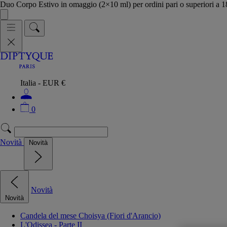
Duo Corpo Estivo in omaggio (2×10 ml) per ordini pari o superiori a
Italia - EUR €
0
Novità
Novità
Novità
Novità
Candela del mese Choisya (Fiori d'Arancio)
L'Odissea - Parte II