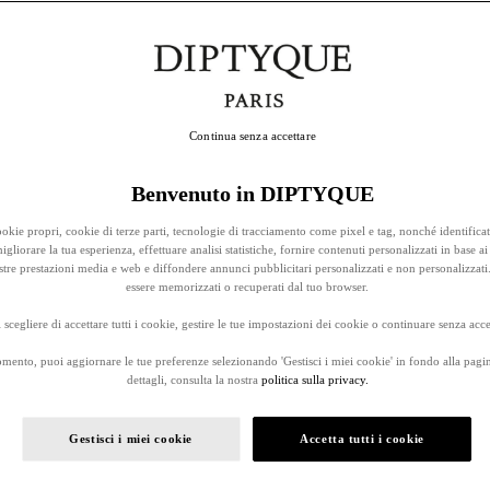
Continua senza accettare
Benvenuto in DIPTYQUE
okie propri, cookie di terze parti, tecnologie di tracciamento come pixel e tag, nonché identificat
gliorare la tua esperienza, effettuare analisi statistiche, fornire contenuti personalizzati in base ai 
stre prestazioni media e web e diffondere annunci pubblicitari personalizzati e non personalizzati
essere memorizzati o recuperati dal tuo browser.
 scegliere di accettare tutti i cookie, gestire le tue impostazioni dei cookie o continuare senza accet
omento, puoi aggiornare le tue preferenze selezionando 'Gestisci i miei cookie' in fondo alla pagi
dettagli, consulta la nostra
politica sulla privacy.
Gestisci i miei cookie
Accetta tutti i cookie