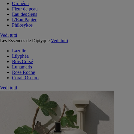
Orphéon
Fleur de peau
Eau des Sens
L'Eau Papier
Philosykos
Vedi tutti
Les Essences de Diptyque
Vedi tutti
Lazulio
Lilyphéa
Bois Corsé
Lunamaris
Rose Roche
Corail Oscuro
Vedi tutti