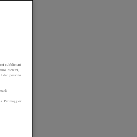
ori pubblicitari
tuoi interessi,
. I dati possono
tarli.
na. Per maggiori