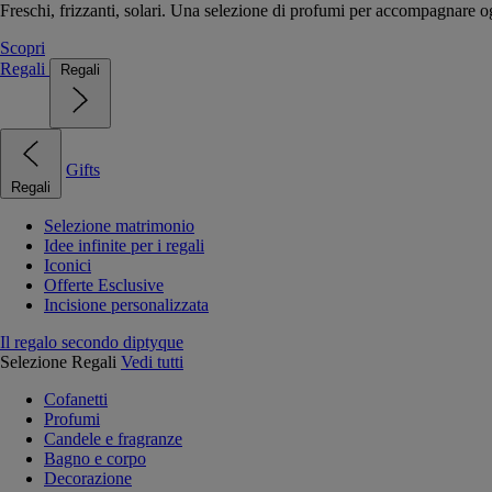
Freschi, frizzanti, solari. Una selezione di profumi per accompagnare og
Scopri
Regali
Regali
Gifts
Regali
Selezione matrimonio
Idee infinite per i regali
Iconici
Offerte Esclusive
Incisione personalizzata
Il regalo secondo diptyque
Selezione Regali
Vedi tutti
Cofanetti
Profumi
Candele e fragranze
Bagno e corpo
Decorazione