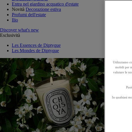
Entra nel giardino acquatico d'estate
Novità
Decorazione estiva
Profumi dell'estate
Ilio
Discover what's new
Esclusività
Les Essences de Diptyque
Les Mondes de Diptyque
Utilizziamo co
mobili per mi
valutare le no
Puoi
In qualsiasi m