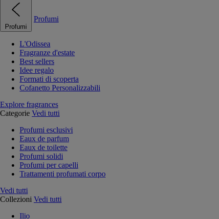
Profumi
Profumi
L'Odissea
Fragranze d'estate
Best sellers
Idee regalo
Formati di scoperta
Cofanetto Personalizzabili
Explore fragrances
Categorie
Vedi tutti
Profumi esclusivi
Eaux de parfum
Eaux de toilette
Profumi solidi
Profumi per capelli
Trattamenti profumati corpo
Vedi tutti
Collezioni
Vedi tutti
Ilio