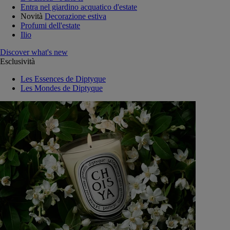
Entra nel giardino acquatico d'estate
Novità
Decorazione estiva
Profumi dell'estate
Ilio
Discover what's new
Esclusività
Les Essences de Diptyque
Les Mondes de Diptyque