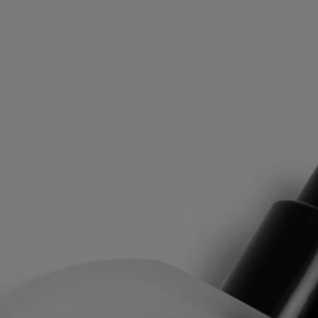
Quando l’inchiostro si diffonde su un foglio di carta bianca, nascono le
ombre. Mondi si inventano. L’Eau Papier celebra il potere
dell’immaginazione, l’istante sospeso in cui mano, inchiostro e carta si
fondono.
Un incontro che si trasforma in fragranza, un’immersione nel cuore del
muschio e delle sue molteplici sfaccettature. Il muschio evolve, muta, si
esprime diversamente nel tempo e in base alla pelle di chi lo utilizza,
come l’inchiostro che impregna la carta, si accorda alla texture per fare
apparire sogni e immagini. Delicatamente, il muschio presenta le
sfaccettature di un accordo di vapore di riso, evocando la grana della
carta. Ad esso si aggiungono le note luminose della mimosa mentre,
sullo sfondo, le tonalità di legni biondi legano L’Eau Papier alla
materia.
La linea Gestes Parfum ha origine dal profumo e ne reinventa le
texture per offrire un nuovo modo di profumarsi. Un modo per rendere
palpabile l’invisibile e tattile una sensazione eterea. Dalle eau de
toilette agli oli, dalle nebbie ai balsami profumati, tutti i prodotti
diptyque contengono una formula concentrata specificamente studiata
per offrire il miglior risultato olfattivo in base alle proprietà galeniche
del prodotto. Grazie alla una formula altamente concentrata, possono
essere utilizzati da soli in base alle esigenze e alle occasioni. La materia
diventa profumo, il profumo diventa materia...