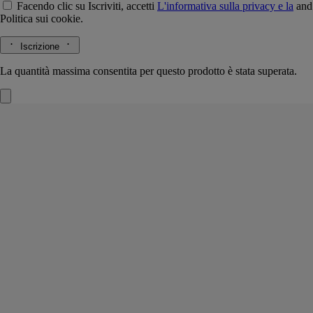
Facendo clic su Iscriviti, accetti
L'informativa sulla privacy e la
and
Politica sui cookie.
Iscrizione
La quantità massima consentita per questo prodotto è stata superata.
L'Eau Papier
Profumo per capelli
Muschi bianchi, Mimosa, Accordo di legni biondi, Accordo vapore di
riso
Un velo profumato. Questa bruma lascia sui capelli un profumo
leggero e delicato dalle note di muschi bianchi e di mimosa, sfumate da
accenti di legni biondi e vapore di riso.
Leggi di più
Con un gesto, la bruma esalta in trasparenza profumando intensamente
la capigliatura con le note di L’Eau Papier. Un'interpretazione olfattiva