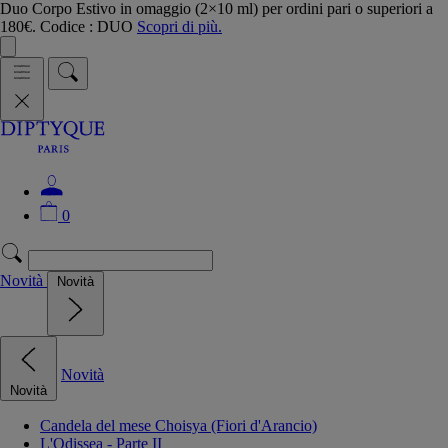
Duo Corpo Estivo in omaggio (2×10 ml) per ordini pari o superiori a
180€. Codice : DUO
Scopri di più.
0
Novità
Novità
Novità
Novità
Candela del mese Choisya (Fiori d'Arancio)
L'Odissea - Parte II