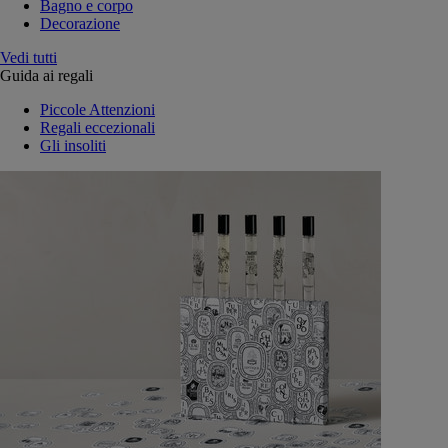
Bagno e corpo
Decorazione
Vedi tutti
Guida ai regali
Piccole Attenzioni
Regali eccezionali
Gli insoliti