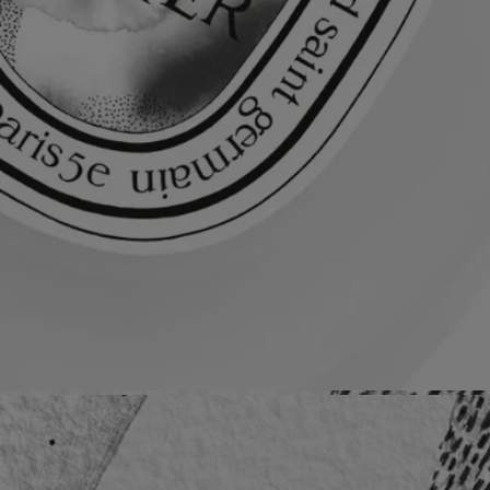
alcohol denat. (sd alcohol 40-b) - aqua (water) - parfum (fragrance) -
peg-40 hydrogenated castor oil - coco-caprylate/caprate - ethylhexyl
methoxycinnamate - hydroxycitronellal - camellia oleifera seed oil -
ethylhexyl salicylate - butyl methoxydibenzoylmethane - limonene -
linalool - citronellol - bht - tocopherol
Avvertenza: L'elenco degli ingredienti dei prodotti Diptyque è soggetto
ad aggiornamenti. Prima di utilizzare un prodotto Diptyque, si prega di
leggere l'elenco degli ingredienti sulla confezione per assicurarsi che
siano adatti al proprio uso personale.
Impegni
Prodotto in Francia
Tutti i nostri gesti profumati sono made in France
Istruzioni per il riciclo
La bottiglia in vetro e la scatola di cartone sono riciclabili. Si prega di
smaltirle negli appositi contenitori per la raccolta differenziata.