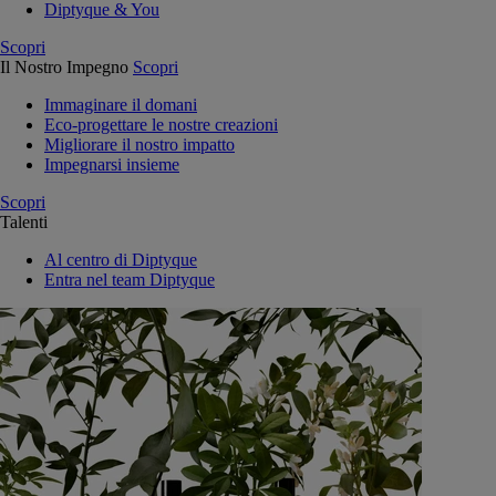
Diptyque & You
Scopri
Il Nostro Impegno
Scopri
Immaginare il domani
Eco-progettare le nostre creazioni
Migliorare il nostro impatto
Impegnarsi insieme
Scopri
Talenti
Al centro di Diptyque
Entra nel team Diptyque