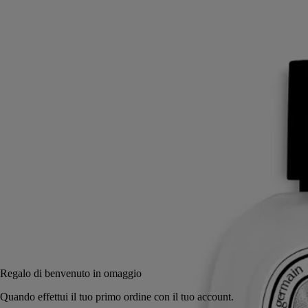
Un velo profumato. Questa bruma lascia sui capelli un profumo
leggero e delicato dalle note di muschi bianchi e di mimosa, sfumate da
accenti di legni biondi e vapore di riso.
Leggi di più
Con un gesto, la bruma esalta in trasparenza profumando intensamente
la capigliatura con le note di L’Eau Papier. Un'interpretazione olfattiva
dell'inchiostro che impregna la carta, firmata Diptyque.
Leggi meno
30 ml
Aggiungi al carrello
62 €
Regalo di benvenuto in omaggio
Quando effettui il tuo primo ordine con il tuo account.