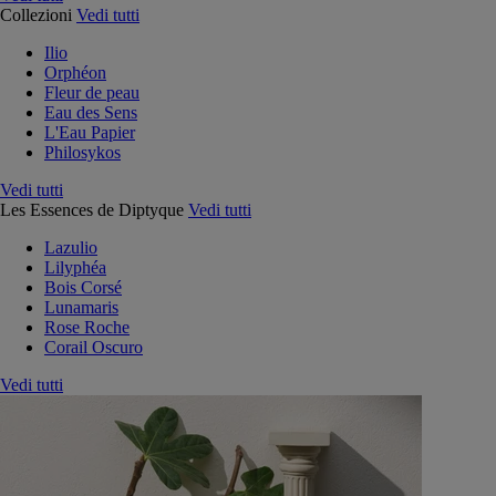
Collezioni
Vedi tutti
Ilio
Orphéon
Fleur de peau
Eau des Sens
L'Eau Papier
Philosykos
Vedi tutti
Les Essences de Diptyque
Vedi tutti
Lazulio
Lilyphéa
Bois Corsé
Lunamaris
Rose Roche
Corail Oscuro
Vedi tutti