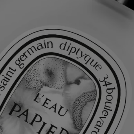
Istruzioni per l'uso
Concludere lo shampoo con un getto d’acqua fresca: ciò aiuterà a
rinforzare la fibra capillare e in questo modo i capelli tratterranno
ancora meglio il profumo.
Formulazione e texture
Questo profumo per capelli, leggero e delicato, lascia sulla chioma un
velo di profumo impercettibile ma dall'aroma intenso. Nella sua scia,
rivela note di muschi bianchi e mimosa, a cui si fondono accordi di
legni biondi e vapore di riso. Un nuovo capitolo per L’Eau Papier.
Ingredienti
Leggero e delicato, questo profumo per i capelli lascia un velo
impalpabile ma intensamente profumato sulla capigliatura. Una bruma
che rivela nella sua impronta olfattiva note di muschi bianchi e di
mimosa, associate ad accordi di legni biondi e di vapore di riso. Un
nuovo capitolo per L’Eau Papier.