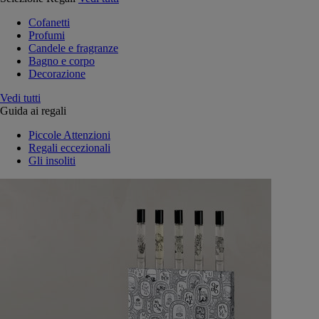
Cofanetti
Profumi
Candele e fragranze
Bagno e corpo
Decorazione
Vedi tutti
Guida ai regali
Piccole Attenzioni
Regali eccezionali
Gli insoliti