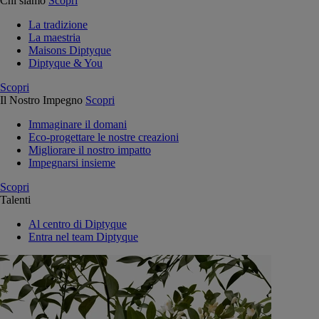
Chi siamo
Scopri
La tradizione
La maestria
Maisons Diptyque
Diptyque & You
Scopri
Il Nostro Impegno
Scopri
Immaginare il domani
Eco-progettare le nostre creazioni
Migliorare il nostro impatto
Impegnarsi insieme
Scopri
Talenti
Al centro di Diptyque
Entra nel team Diptyque