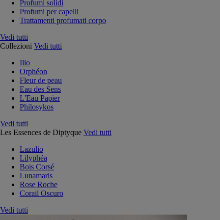
Profumi solidi
Profumi per capelli
Trattamenti profumati corpo
Vedi tutti
Collezioni
Vedi tutti
Ilio
Orphéon
Fleur de peau
Eau des Sens
L'Eau Papier
Philosykos
Vedi tutti
Les Essences de Diptyque
Vedi tutti
Lazulio
Lilyphéa
Bois Corsé
Lunamaris
Rose Roche
Corail Oscuro
Vedi tutti