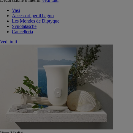
Decorazione d'Interni
Vedi tutti
Vasi
Accessori per il bagno
Les Mondes de Diptyque
Svuotatasche
Cancelleria
Vedi tutti