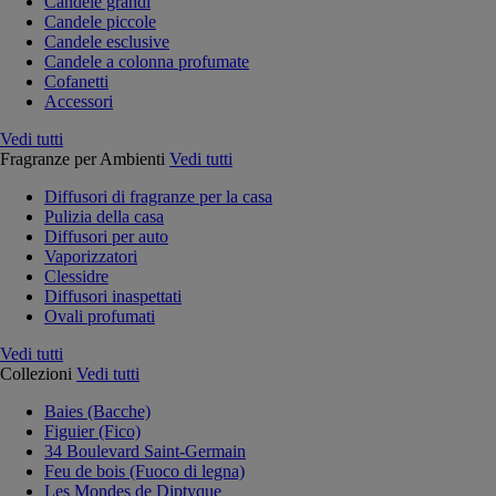
Candele grandi
Candele piccole
Candele esclusive
Candele a colonna profumate
Cofanetti
Accessori
Vedi tutti
Fragranze per Ambienti
Vedi tutti
Diffusori di fragranze per la casa
Pulizia della casa
Diffusori per auto
Vaporizzatori
Clessidre
Diffusori inaspettati
Ovali profumati
Vedi tutti
Collezioni
Vedi tutti
Baies (Bacche)
Figuier (Fico)
34 Boulevard Saint-Germain
Feu de bois (Fuoco di legna)
Les Mondes de Diptyque