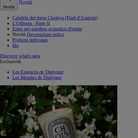
Novità
Novità
Candela del mese Choisya (Fiori d'Arancio)
L'Odissea - Parte II
Entra nel giardino acquatico d'estate
Novità
Decorazione estiva
Profumi dell'estate
Ilio
Discover what's new
Esclusività
Les Essences de Diptyque
Les Mondes de Diptyque