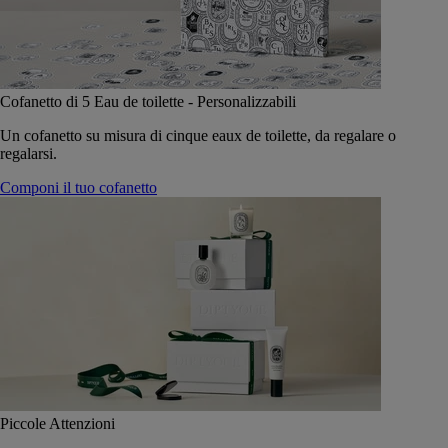
Cofanetto di 5 Eau de toilette - Personalizzabili
Un cofanetto su misura di cinque eaux de toilette, da regalare o
regalarsi.
Componi il tuo cofanetto
Piccole Attenzioni