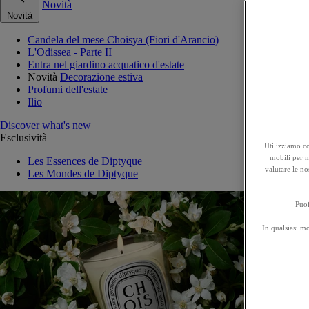
Novità
Novità
Candela del mese Choisya (Fiori d'Arancio)
L'Odissea - Parte II
Entra nel giardino acquatico d'estate
Novità
Decorazione estiva
Profumi dell'estate
Ilio
Discover what's new
Esclusività
Utilizziamo co
mobili per mi
Les Essences de Diptyque
valutare le no
Les Mondes de Diptyque
Puoi
In qualsiasi m