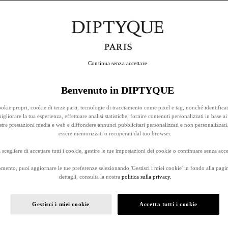
Continua senza accettare
Benvenuto in DIPTYQUE
okie propri, cookie di terze parti, tecnologie di tracciamento come pixel e tag, nonché identificat
gliorare la tua esperienza, effettuare analisi statistiche, fornire contenuti personalizzati in base ai 
stre prestazioni media e web e diffondere annunci pubblicitari personalizzati e non personalizzati
essere memorizzati o recuperati dal tuo browser.
 scegliere di accettare tutti i cookie, gestire le tue impostazioni dei cookie o continuare senza accet
omento, puoi aggiornare le tue preferenze selezionando 'Gestisci i miei cookie' in fondo alla pagi
dettagli, consulta la nostra
politica sulla privacy.
Gestisci i miei cookie
Accetta tutti i cookie