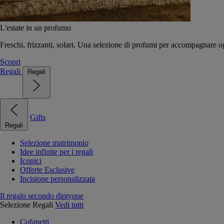
L'estate in un profumo
Freschi, frizzanti, solari. Una selezione di profumi per accompagnare og
Scopri
Regali
Regali
Gifts
Regali
Selezione matrimonio
Idee infinite per i regali
Iconici
Offerte Esclusive
Incisione personalizzata
Il regalo secondo diptyque
Selezione Regali
Vedi tutti
Cofanetti