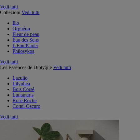
Vedi tutti
Collezioni
Vedi tutti
Ilio
Orphéon
Fleur de peau
Eau des Sens
L'Eau Papier
Philosykos
Vedi tutti
Les Essences de Diptyque
Vedi tutti
Lazulio
Lilyphéa
Bois Corsé
Lunamaris
Rose Roche
Corail Oscuro
Vedi tutti