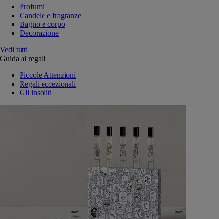
Profumi
Candele e fragranze
Bagno e corpo
Decorazione
Vedi tutti
Guida ai regali
Piccole Attenzioni
Regali eccezionali
Gli insoliti