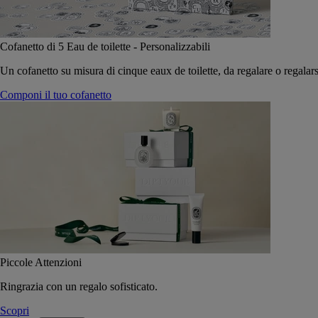
Cofanetto di 5 Eau de toilette - Personalizzabili
Un cofanetto su misura di cinque eaux de toilette, da regalare o regalars
Componi il tuo cofanetto
Piccole Attenzioni
Ringrazia con un regalo sofisticato.
Scopri