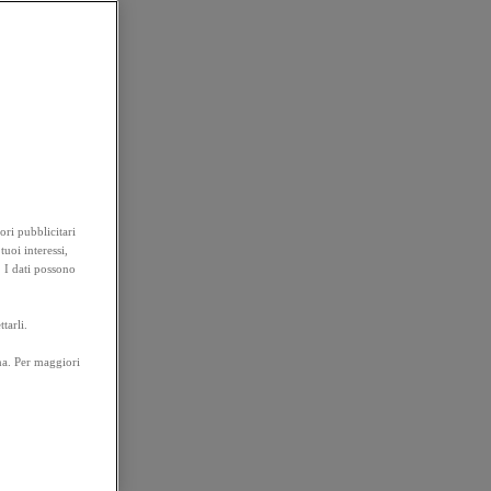
ori pubblicitari
tuoi interessi,
. I dati possono
tarli.
na. Per maggiori