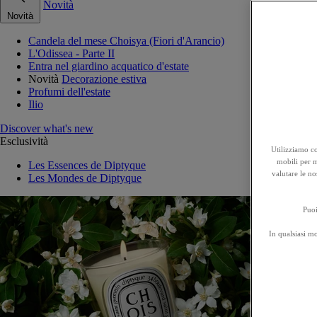
Novità
Novità
Candela del mese Choisya (Fiori d'Arancio)
L'Odissea - Parte II
Entra nel giardino acquatico d'estate
Novità
Decorazione estiva
Profumi dell'estate
Ilio
Discover what's new
Esclusività
Utilizziamo co
mobili per mi
Les Essences de Diptyque
valutare le no
Les Mondes de Diptyque
Puoi
In qualsiasi m