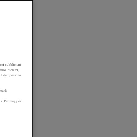
ori pubblicitari
tuoi interessi,
. I dati possono
tarli.
na. Per maggiori