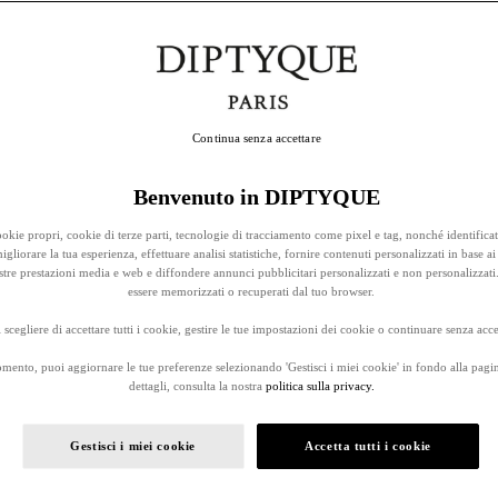
Continua senza accettare
Benvenuto in DIPTYQUE
okie propri, cookie di terze parti, tecnologie di tracciamento come pixel e tag, nonché identificat
gliorare la tua esperienza, effettuare analisi statistiche, fornire contenuti personalizzati in base ai 
stre prestazioni media e web e diffondere annunci pubblicitari personalizzati e non personalizzati
essere memorizzati o recuperati dal tuo browser.
 scegliere di accettare tutti i cookie, gestire le tue impostazioni dei cookie o continuare senza accet
omento, puoi aggiornare le tue preferenze selezionando 'Gestisci i miei cookie' in fondo alla pagi
dettagli, consulta la nostra
politica sulla privacy.
Gestisci i miei cookie
Accetta tutti i cookie