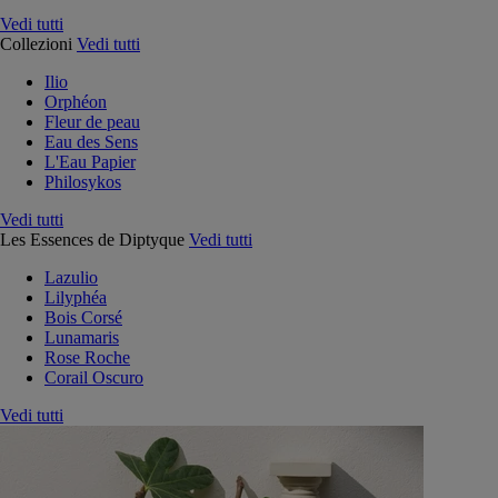
Vedi tutti
Collezioni
Vedi tutti
Ilio
Orphéon
Fleur de peau
Eau des Sens
L'Eau Papier
Philosykos
Vedi tutti
Les Essences de Diptyque
Vedi tutti
Lazulio
Lilyphéa
Bois Corsé
Lunamaris
Rose Roche
Corail Oscuro
Vedi tutti