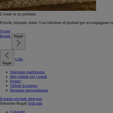
L'estate in un profumo
Freschi, frizzanti, solari. Una selezione di profumi per accompagnare og
Scopri
Regali
Regali
Gifts
Regali
Selezione matrimonio
Idee infinite per i regali
Iconici
Offerte Esclusive
Incisione personalizzata
Il regalo secondo diptyque
Selezione Regali
Vedi tutti
Cofanetti