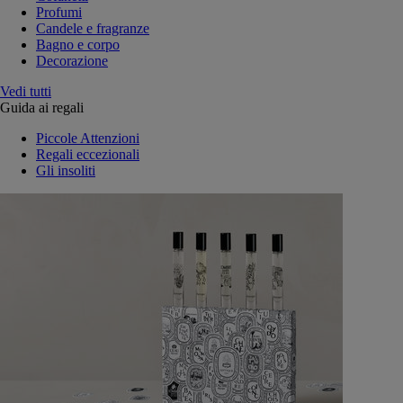
Profumi
Candele e fragranze
Bagno e corpo
Decorazione
Vedi tutti
Guida ai regali
Piccole Attenzioni
Regali eccezionali
Gli insoliti