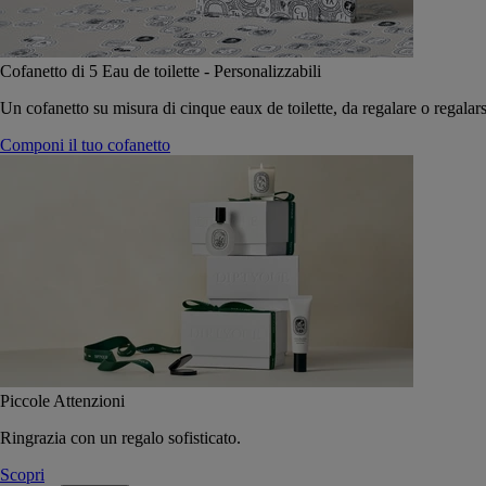
Cofanetto di 5 Eau de toilette - Personalizzabili
Un cofanetto su misura di cinque eaux de toilette, da regalare o regalars
Componi il tuo cofanetto
Piccole Attenzioni
Ringrazia con un regalo sofisticato.
Scopri