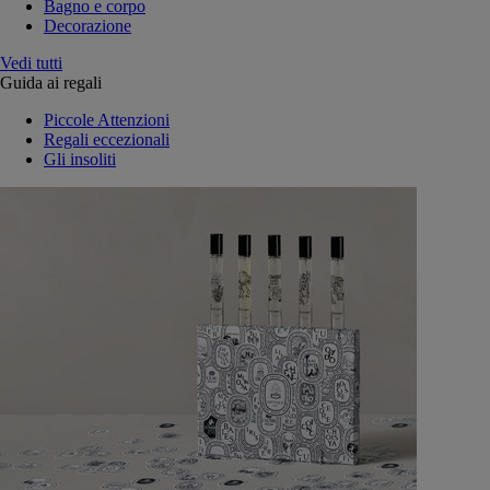
Bagno e corpo
Decorazione
Vedi tutti
Guida ai regali
Piccole Attenzioni
Regali eccezionali
Gli insoliti