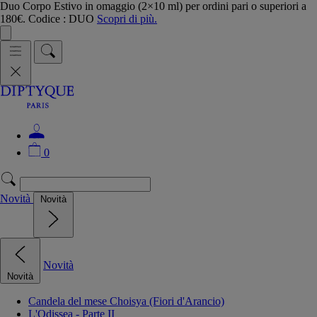
Duo Corpo Estivo in omaggio (2×10 ml) per ordini pari o superiori a
180€. Codice : DUO
Scopri di più.
0
Novità
Novità
Novità
Novità
Candela del mese Choisya (Fiori d'Arancio)
L'Odissea - Parte II