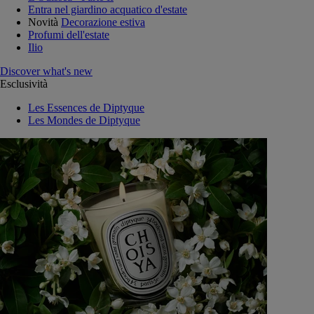
Entra nel giardino acquatico d'estate
Novità
Decorazione estiva
Profumi dell'estate
Ilio
Discover what's new
Esclusività
Les Essences de Diptyque
Les Mondes de Diptyque