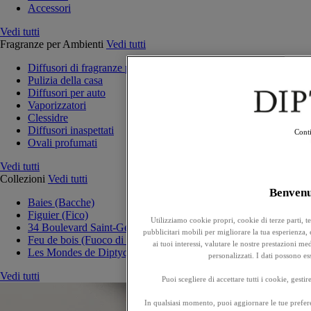
Accessori
Vedi tutti
Fragranze per Ambienti
Vedi tutti
Diffusori di fragranze per la casa
Pulizia della casa
Diffusori per auto
Vaporizzatori
Clessidre
Diffusori inaspettati
Conti
Ovali profumati
Vedi tutti
Collezioni
Vedi tutti
Benven
Baies (Bacche)
Figuier (Fico)
Utilizziamo cookie propri, cookie di terze parti, t
34 Boulevard Saint-Germain
pubblicitari mobili per migliorare la tua esperienza, e
Feu de bois (Fuoco di legna)
ai tuoi interessi, valutare le nostre prestazioni 
Les Mondes de Diptyque
personalizzati. I dati possono e
Vedi tutti
Puoi scegliere di accettare tutti i cookie, gesti
In qualsiasi momento, puoi aggiornare le tue prefere