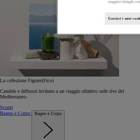
maggiori dettagli, con
Gestisci i miei coo
La collezione Figuier(Fico)
Candele e diffusori invitano a un viaggio olfattivo sulle rive del
Mediterraneo.
Scopri
Bagno e Corpo
Bagno e Corpo