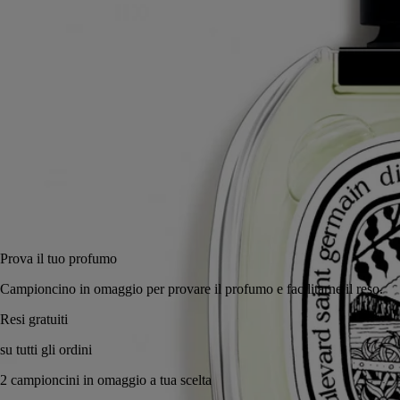
Racchiuso nel cuore di una vegetazione lussureggiante sull'isola di
Moheli, nell'arcipelago delle Comore, il piccolo fiore solare dai petali
gialli si esprime qui senza languore né opulenza.
Leggi meno
100 ml
Aggiungi al carrello
155 €
Prova il tuo profumo
Campioncino in omaggio per provare il profumo e facilitarne il