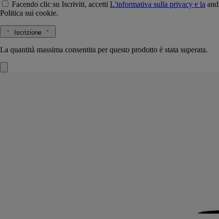
Facendo clic su Iscriviti, accetti
L'informativa sulla privacy e la
and
Politica sui cookie.
Iscrizione
La quantità massima consentita per questo prodotto è stata superata.
Eau Mohéli
Eau de toilette
Ylang-ylang, Bacca rosa, Zenzero, Vetiver
Note verdi, speziate, appena legnose. Nell’eau de toilette Eau Moheli,
l’ylang-ylang si rivela come mai prima.
Leggi di più
Racchiuso nel cuore di una vegetazione lussureggiante sull'isola di
Moheli, nell'arcipelago delle Comore, il piccolo fiore solare dai petali
gialli si esprime qui senza languore né opulenza.
Leggi meno