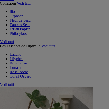
Collezioni
Vedi tutti
Ilio
Orphéon
Fleur de peau
Eau des Sens
L'Eau Papier
Philosykos
Vedi tutti
Les Essences de Diptyque
Vedi tutti
Lazulio
Lilyphéa
Bois Corsé
Lunamaris
Rose Roche
Corail Oscuro
Vedi tutti