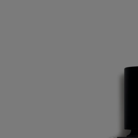
Ingredienti
ethylhexyl methoxycinnamate - alcohol denat. (sd alcohol 40-b) - aqua
(water) - parfum (fragrance) - benzyl salicylate – limonene - ethylhexyl
salicylate - butyl methoxydibenzoylmethane – linalool - benzyl
benzoate – coumarin – bht – isoeugenol – citral – farnesol – geraniol -
benzyl alcohol
Avvertenza: L'elenco degli ingredienti dei prodotti Diptyque è soggetto
ad aggiornamenti. Prima di utilizzare un prodotto Diptyque, si prega di
leggere l'elenco degli ingredienti sulla confezione per assicurarsi che
siano adatti al proprio uso personale.
Impegni
Prodotto in Francia
Tutti i nostri profumi sono made in France
Con totale trasparenza
Vorresti saperne di più sui nostri partner e sulle origini delle nostre