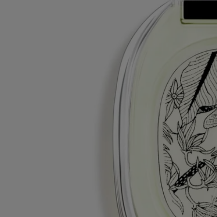
materie prime?
Visita la nostra piattaforma di trasparenza
Istruzioni per il riciclo
La bottiglia in vetro e la scatola di cartone sono riciclabili. Si prega di
smaltirle negli appositi contenitori per la raccolta differenziata.
Tabs
Diptyque