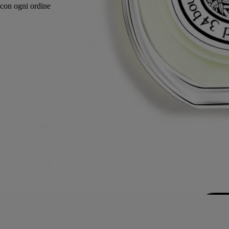
Made in France, in totale trasparenza.
Storia
Impegni
Ingredienti
Storia
La pianta di ylang-ylang si mostra qui a “grandezza naturale”, proprio
come vive e prospera sull’isola di Moheli, nell’arcipelago delle
Comore: solare, con i suoi petali gialli, nascosta nel mezzo di una
vegetazione lussureggiante. Non l’abbiamo mai sentita così: verde,
speziata, leggermente legnosa, senza languore né opulenza.
Dal 2013, al fianco della fondazione Givaudan, Diptyque sostiene un
progetto per la coltivazione di ylang-ylang e la produzione di legname
per il riscaldamento.