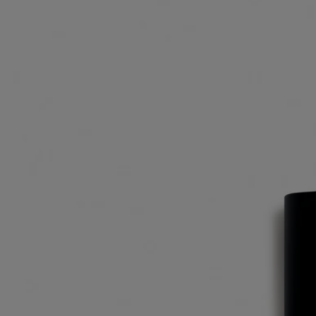
Eau Mohéli
Eau de toilette
Ylang-ylang, Bacca rosa, Zenzero, Vetiver
Note verdi, speziate, appena legnose. Nell’eau de toilette Eau Moheli,
l’ylang-ylang si rivela come mai prima.
Leggi di più
Racchiuso nel cuore di una vegetazione lussureggiante sull'isola di
Moheli, nell'arcipelago delle Comore, il piccolo fiore solare dai petali
gialli si esprime qui senza languore né opulenza.
Leggi meno
Eau Mohéli
Eau de toilette
Ylang-ylang, Bacca rosa, Zenzero, Vetiver
Note verdi, speziate, appena legnose. Nell’eau de toilette Eau Moheli,
l’ylang-ylang si rivela come mai prima.
Leggi di più