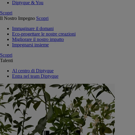
Diptyque & You
Scopri
Il Nostro Impegno
Scopri
Immaginare il domani
Eco-progettare le nostre creazioni
Migliorare il nostro impatto
Impegnarsi insieme
Scopri
Talenti
Al centro di Diptyque
Entra nel team Diptyque