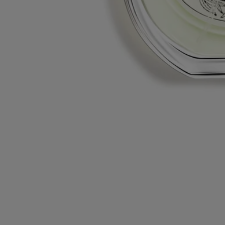
Eau mohéli - eau de toilette
Tutti i nostri servizi