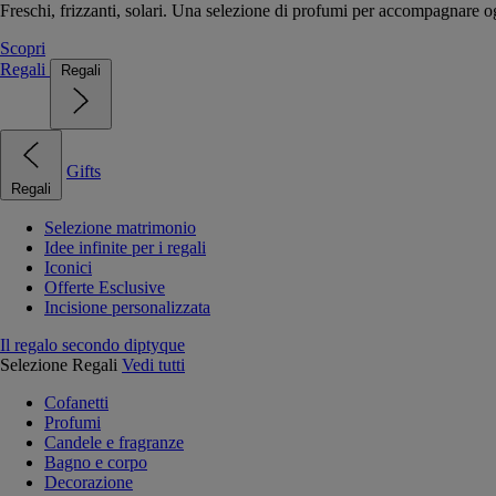
Freschi, frizzanti, solari. Una selezione di profumi per accompagnare og
Scopri
Regali
Regali
Gifts
Regali
Selezione matrimonio
Idee infinite per i regali
Iconici
Offerte Esclusive
Incisione personalizzata
Il regalo secondo diptyque
Selezione Regali
Vedi tutti
Cofanetti
Profumi
Candele e fragranze
Bagno e corpo
Decorazione