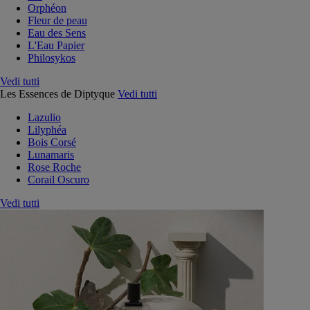
Orphéon
Fleur de peau
Eau des Sens
L'Eau Papier
Philosykos
Vedi tutti
Les Essences de Diptyque
Vedi tutti
Lazulio
Lilyphéa
Bois Corsé
Lunamaris
Rose Roche
Corail Oscuro
Vedi tutti