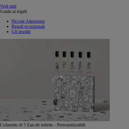
Vedi tutti
Guida ai regali
Piccole Attenzioni
Regali eccezionali
Gli insoliti
Cofanetto di 5 Eau de toilette - Personalizzabili