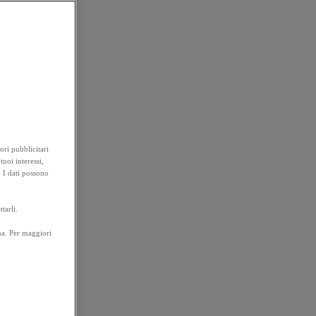
ori pubblicitari
tuoi interessi,
. I dati possono
tarli.
na. Per maggiori