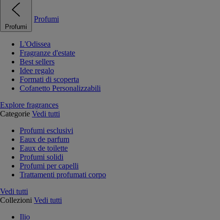
Profumi
Profumi
L'Odissea
Fragranze d'estate
Best sellers
Idee regalo
Formati di scoperta
Cofanetto Personalizzabili
Explore fragrances
Categorie
Vedi tutti
Profumi esclusivi
Eaux de parfum
Eaux de toilette
Profumi solidi
Profumi per capelli
Trattamenti profumati corpo
Vedi tutti
Collezioni
Vedi tutti
Ilio