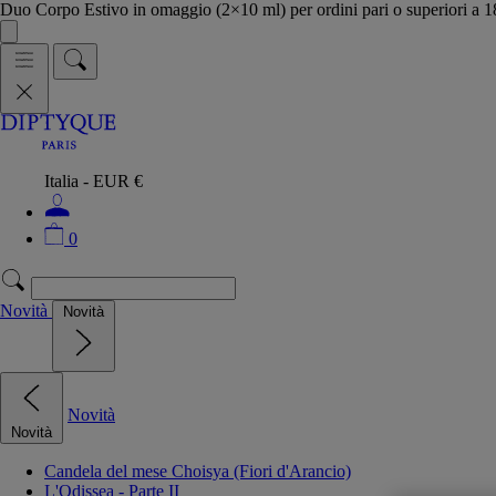
Duo Corpo Estivo in omaggio (2×10 ml) per ordini pari o superiori a
Italia - EUR €
0
Novità
Novità
Novità
Novità
Candela del mese Choisya (Fiori d'Arancio)
L'Odissea - Parte II