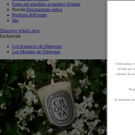
Entra nel giardino acquatico d'estate
Novità
Decorazione estiva
Profumi dell'estate
Ilio
Discover what's new
Esclusività
Les Essences de Diptyque
Les Mondes de Diptyque
Utilizziamo co
mobili per mi
valutare le no
Puoi
In qualsiasi m