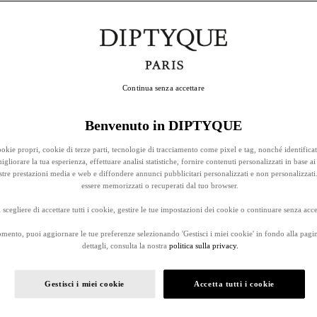
Continua senza accettare
Benvenuto in DIPTYQUE
okie propri, cookie di terze parti, tecnologie di tracciamento come pixel e tag, nonché identificat
gliorare la tua esperienza, effettuare analisi statistiche, fornire contenuti personalizzati in base ai 
stre prestazioni media e web e diffondere annunci pubblicitari personalizzati e non personalizzati
essere memorizzati o recuperati dal tuo browser.
 scegliere di accettare tutti i cookie, gestire le tue impostazioni dei cookie o continuare senza accet
omento, puoi aggiornare le tue preferenze selezionando 'Gestisci i miei cookie' in fondo alla pagi
dettagli, consulta la nostra
politica sulla privacy.
Gestisci i miei cookie
Accetta tutti i cookie