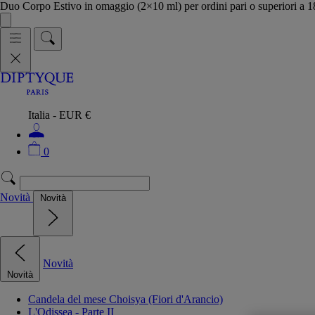
Duo Corpo Estivo in omaggio (2×10 ml) per ordini pari o superiori a
Italia - EUR €
0
Novità
Novità
Novità
Novità
Candela del mese Choisya (Fiori d'Arancio)
L'Odissea - Parte II