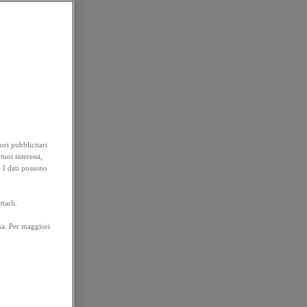
ori pubblicitari
tuoi interessi,
. I dati possono
tarli.
na. Per maggiori