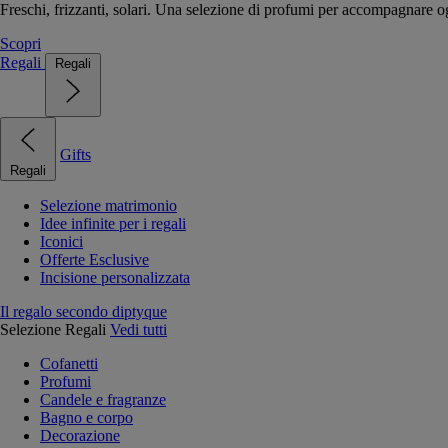
Freschi, frizzanti, solari. Una selezione di profumi per accompagnare og
Scopri
Regali
Regali
Gifts
Regali
Selezione matrimonio
Idee infinite per i regali
Iconici
Offerte Esclusive
Incisione personalizzata
Il regalo secondo diptyque
Selezione Regali
Vedi tutti
Cofanetti
Profumi
Candele e fragranze
Bagno e corpo
Decorazione