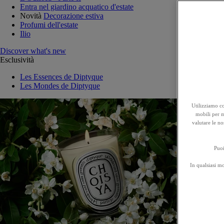
Entra nel giardino acquatico d'estate
Novità
Decorazione estiva
Profumi dell'estate
Ilio
Discover what's new
Esclusività
Les Essences de Diptyque
Les Mondes de Diptyque
Utilizziamo co
mobili per mi
valutare le no
Puoi
In qualsiasi m