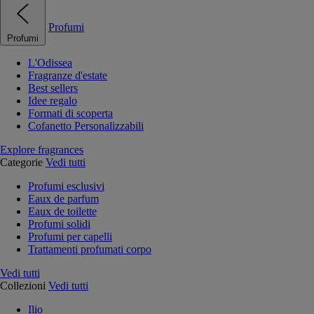
Profumi
Profumi
L'Odissea
Fragranze d'estate
Best sellers
Idee regalo
Formati di scoperta
Cofanetto Personalizzabili
Explore fragrances
Categorie
Vedi tutti
Profumi esclusivi
Eaux de parfum
Eaux de toilette
Profumi solidi
Profumi per capelli
Trattamenti profumati corpo
Vedi tutti
Collezioni
Vedi tutti
Ilio