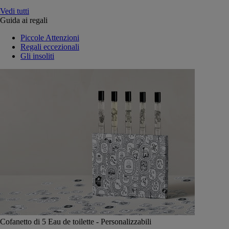
Vedi tutti
Guida ai regali
Piccole Attenzioni
Regali eccezionali
Gli insoliti
Cofanetto di 5 Eau de toilette - Personalizzabili