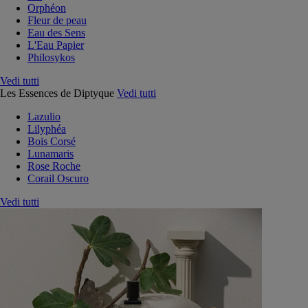
Orphéon
Fleur de peau
Eau des Sens
L'Eau Papier
Philosykos
Vedi tutti
Les Essences de Diptyque
Vedi tutti
Lazulio
Lilyphéa
Bois Corsé
Lunamaris
Rose Roche
Corail Oscuro
Vedi tutti