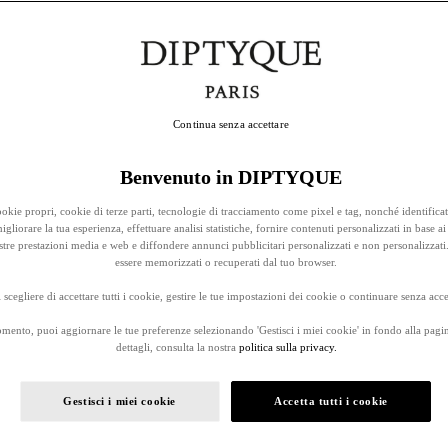
Continua senza accettare
Benvenuto in DIPTYQUE
okie propri, cookie di terze parti, tecnologie di tracciamento come pixel e tag, nonché identificat
gliorare la tua esperienza, effettuare analisi statistiche, fornire contenuti personalizzati in base ai 
stre prestazioni media e web e diffondere annunci pubblicitari personalizzati e non personalizzati
essere memorizzati o recuperati dal tuo browser.
 scegliere di accettare tutti i cookie, gestire le tue impostazioni dei cookie o continuare senza accet
omento, puoi aggiornare le tue preferenze selezionando 'Gestisci i miei cookie' in fondo alla pagi
dettagli, consulta la nostra
politica sulla privacy.
Gestisci i miei cookie
Accetta tutti i cookie