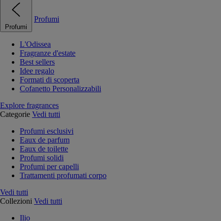
Profumi
Profumi
L'Odissea
Fragranze d'estate
Best sellers
Idee regalo
Formati di scoperta
Cofanetto Personalizzabili
Explore fragrances
Categorie
Vedi tutti
Profumi esclusivi
Eaux de parfum
Eaux de toilette
Profumi solidi
Profumi per capelli
Trattamenti profumati corpo
Vedi tutti
Collezioni
Vedi tutti
Ilio