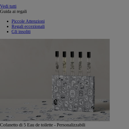
Vedi tutti
Guida ai regali
Piccole Attenzioni
Regali eccezionali
Gli insoliti
Cofanetto di 5 Eau de toilette - Personalizzabili