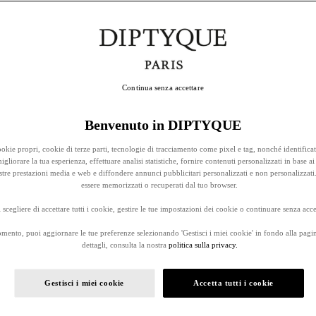
Continua senza accettare
Benvenuto in DIPTYQUE
okie propri, cookie di terze parti, tecnologie di tracciamento come pixel e tag, nonché identificat
gliorare la tua esperienza, effettuare analisi statistiche, fornire contenuti personalizzati in base ai 
stre prestazioni media e web e diffondere annunci pubblicitari personalizzati e non personalizzati
essere memorizzati o recuperati dal tuo browser.
 scegliere di accettare tutti i cookie, gestire le tue impostazioni dei cookie o continuare senza accet
omento, puoi aggiornare le tue preferenze selezionando 'Gestisci i miei cookie' in fondo alla pagi
dettagli, consulta la nostra
politica sulla privacy.
Gestisci i miei cookie
Accetta tutti i cookie