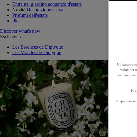
Entra nel giardino acquatico d'estate
Novità
Decorazione estiva
Profumi dell'estate
Ilio
Discover what's new
Esclusività
Les Essences de Diptyque
Les Mondes de Diptyque
Utilizziamo co
mobili per mi
valutare le no
Puoi
In qualsiasi m