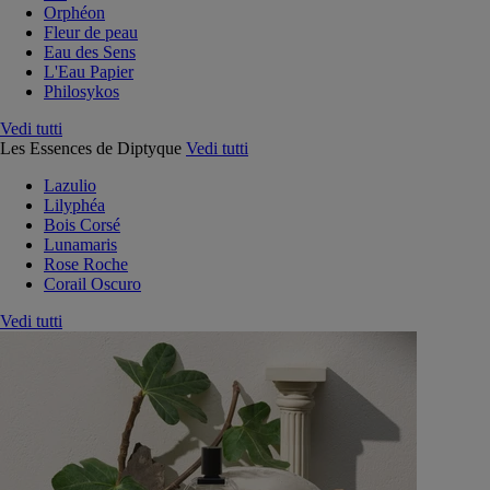
Orphéon
Fleur de peau
Eau des Sens
L'Eau Papier
Philosykos
Vedi tutti
Les Essences de Diptyque
Vedi tutti
Lazulio
Lilyphéa
Bois Corsé
Lunamaris
Rose Roche
Corail Oscuro
Vedi tutti