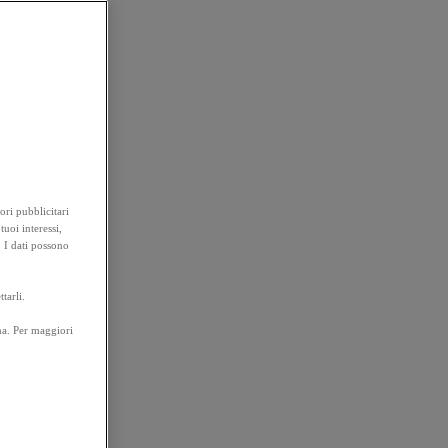
ori pubblicitari
tuoi interessi,
. I dati possono
tarli.
na. Per maggiori