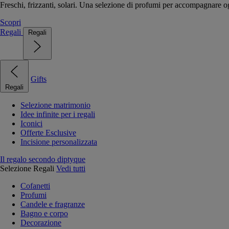
Freschi, frizzanti, solari. Una selezione di profumi per accompagnare og
Scopri
Regali
Regali
Gifts
Regali
Selezione matrimonio
Idee infinite per i regali
Iconici
Offerte Esclusive
Incisione personalizzata
Il regalo secondo diptyque
Selezione Regali
Vedi tutti
Cofanetti
Profumi
Candele e fragranze
Bagno e corpo
Decorazione