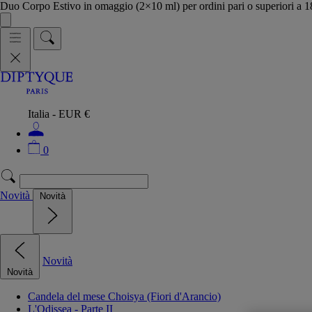
Duo Corpo Estivo in omaggio (2×10 ml) per ordini pari o superiori a
Italia - EUR €
0
Novità
Novità
Novità
Novità
Candela del mese Choisya (Fiori d'Arancio)
L'Odissea - Parte II