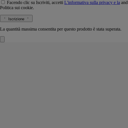
Facendo clic su Iscriviti, accetti
L'informativa sulla privacy e la
and
Politica sui cookie.
Iscrizione
La quantità massima consentita per questo prodotto è stata superata.
Ambre (Ambra)
Cartuccia per diffusore
L'erbario degli alberi
Uno scrigno di perle profumate di Ambre (Ambra). Questa cartuccia
sprigiona il sentore inebriante dei balsami e delle spezie, quello dei
legni pregiati ed avvolgenti.
Leggi di più
Incapsulato nel diffusore “Un Air de Diptyque”, profuma gli ambienti
della casa con eleganza e si inserisce nel diffusore per auto per
prolungare la narrazione olfattiva.
Leggi meno