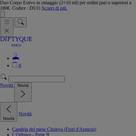
Duo Corpo Estivo in omaggio (2×10 ml) per ordini pari o superiori a
180€. Codice : DUO
Scopri di più.
0
Novità
Novità
Novità
Novità
Candela del mese Choisya (Fiori d'Arancio)
L'Odissea - Parte II