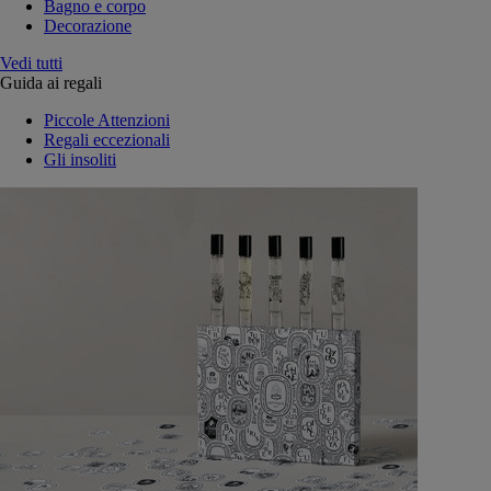
Bagno e corpo
Decorazione
Vedi tutti
Guida ai regali
Piccole Attenzioni
Regali eccezionali
Gli insoliti