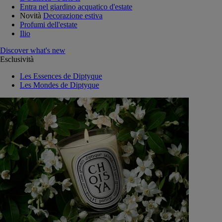
Entra nel giardino acquatico d'estate
Novità
Decorazione estiva
Profumi dell'estate
Ilio
Discover what's new
Esclusività
Les Essences de Diptyque
Les Mondes de Diptyque