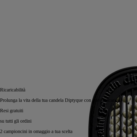
legni pregiati ed avvolgenti.
Leggi di più
Incapsulato nel diffusore “Un Air de Diptyque”, profuma gli ambienti
della casa con eleganza e si inserisce nel diffusore per auto per
prolungare la narrazione olfattiva.
Leggi meno
Aggiungi al carrello
48 €
Ricaricabilità
Prolunga la vita della tua candela Diptyque con questa ricarica.