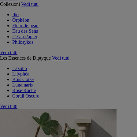
Collezioni
Vedi tutti
Ilio
Orphéon
Fleur de peau
Eau des Sens
L'Eau Papier
Philosykos
Vedi tutti
Les Essences de Diptyque
Vedi tutti
Lazulio
Lilyphéa
Bois Corsé
Lunamaris
Rose Roche
Corail Oscuro
Vedi tutti