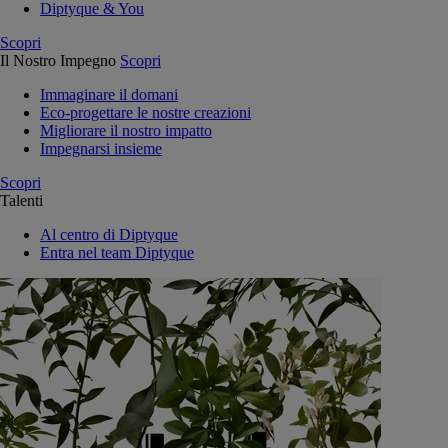
Diptyque & You
Scopri
Il Nostro Impegno
Scopri
Immaginare il domani
Eco-progettare le nostre creazioni
Migliorare il nostro impatto
Impegnarsi insieme
Scopri
Talenti
Al centro di Diptyque
Entra nel team Diptyque