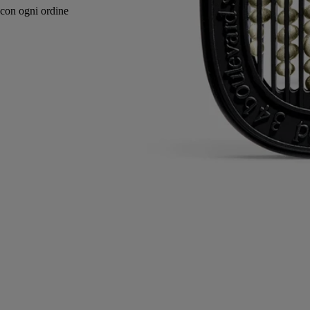
Versatile: utilizzabile con diversi diffusori.
Istruzioni per l'uso
Impegni
Caratteristiche
Ingredienti
Istruzioni per l'uso
Le cartucce possono essere usate con i diffusori elettrici per la casa
nonché con i diffusori per auto.
'
Per gli appositi consigli d’uso, consultare la scheda prodotto del
sistema di diffusione scelto.