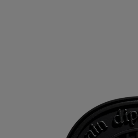
Caratteristiche
- Le cartucce possono essere conservate fino a 3 mesi dopo l'apertura,
a condizione che il sacchetto venga accuratamente sigillato dopo l'uso.
- Il Prodotto si conserva per 18 mesi nel sacchetto ermetico dopo
l'apertura.
- 40 ore di durata continua.
- Dimensioni: altezza 6.9cm; larghezza 5.5cm
Ingredienti
Per scoprire le linee guida sull'etichettatura,
clicca qui
.
Nota bene: le liste degli ingredienti dei prodotti Diptyque vengono
aggiornate regolarmente. Prima dell'uso, ti invitiamo a verificare
sempre gli ingredienti riportati sulla confezione del prodotto per
assicurarti che siano adatti alle tue esigenze personali.
Impegni