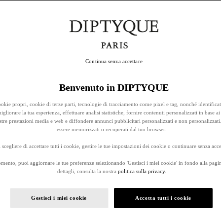
Continua senza accettare
Benvenuto in DIPTYQUE
okie propri, cookie di terze parti, tecnologie di tracciamento come pixel e tag, nonché identificat
gliorare la tua esperienza, effettuare analisi statistiche, fornire contenuti personalizzati in base ai 
stre prestazioni media e web e diffondere annunci pubblicitari personalizzati e non personalizzati
essere memorizzati o recuperati dal tuo browser.
 scegliere di accettare tutti i cookie, gestire le tue impostazioni dei cookie o continuare senza accet
omento, puoi aggiornare le tue preferenze selezionando 'Gestisci i miei cookie' in fondo alla pagi
dettagli, consulta la nostra
politica sulla privacy.
Gestisci i miei cookie
Accetta tutti i cookie