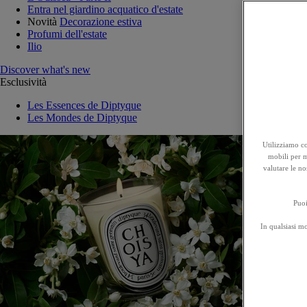
Entra nel giardino acquatico d'estate
Novità
Decorazione estiva
Profumi dell'estate
Ilio
Discover what's new
Esclusività
Les Essences de Diptyque
Les Mondes de Diptyque
Utilizziamo co
mobili per mi
valutare le no
Puoi
In qualsiasi m