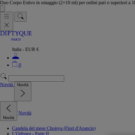
Duo Corpo Estivo in omaggio (2×10 ml) per ordini pari o superiori a
Italia - EUR €
0
Novità
Novità
Novità
Novità
Candela del mese Choisya (Fiori d'Arancio)
L'Odissea - Parte II