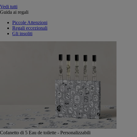
Vedi tutti
Guida ai regali
Piccole Attenzioni
Regali eccezionali
Gli insoliti
Cofanetto di 5 Eau de toilette - Personalizzabili