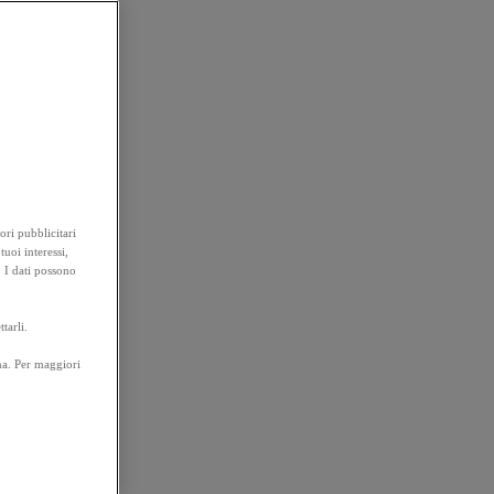
ori pubblicitari
tuoi interessi,
. I dati possono
tarli.
na. Per maggiori