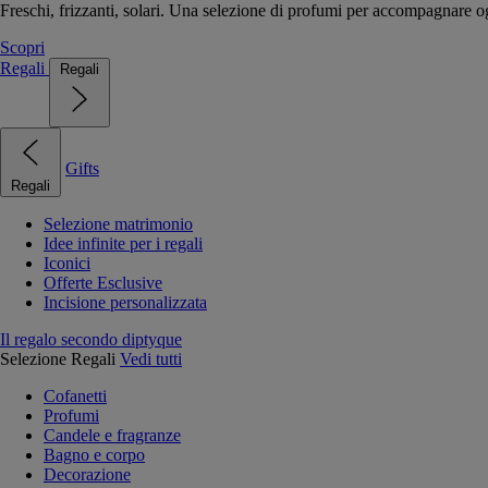
Freschi, frizzanti, solari. Una selezione di profumi per accompagnare og
Scopri
Regali
Regali
Gifts
Regali
Selezione matrimonio
Idee infinite per i regali
Iconici
Offerte Esclusive
Incisione personalizzata
Il regalo secondo diptyque
Selezione Regali
Vedi tutti
Cofanetti
Profumi
Candele e fragranze
Bagno e corpo
Decorazione