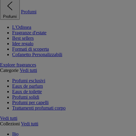
Profumi
Profumi
L'Odissea
Fragranze d'estate
Best sellers
Idee regalo
Formati di scoperta
Cofanetto Personalizzabili
Explore fragrances
Categorie
Vedi tutti
Profumi esclusivi
Eaux de parfum
Eaux de toilette
Profumi solidi
Profumi per capelli
Trattamenti profumati corpo
Vedi tutti
Collezioni
Vedi tutti
Ilio