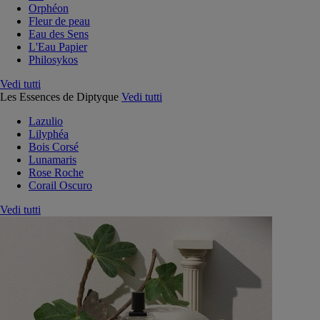
Orphéon
Fleur de peau
Eau des Sens
L'Eau Papier
Philosykos
Vedi tutti
Les Essences de Diptyque
Vedi tutti
Lazulio
Lilyphéa
Bois Corsé
Lunamaris
Rose Roche
Corail Oscuro
Vedi tutti