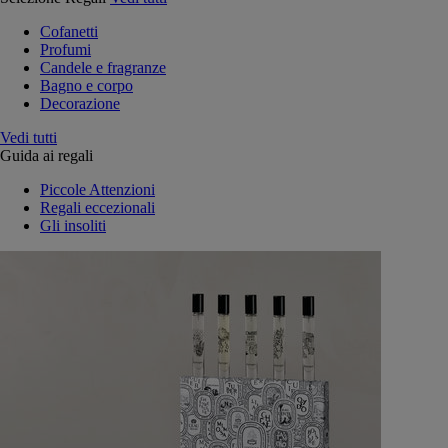
Cofanetti
Profumi
Candele e fragranze
Bagno e corpo
Decorazione
Vedi tutti
Guida ai regali
Piccole Attenzioni
Regali eccezionali
Gli insoliti