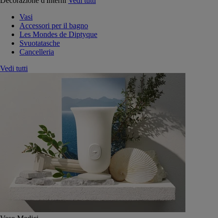
Decorazione d'Interni
Vedi tutti
Vasi
Accessori per il bagno
Les Mondes de Diptyque
Svuotatasche
Cancelleria
Vedi tutti