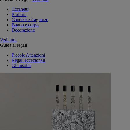
Cofanetti
Profumi
Candele e fragranze
Bagno e corpo
Decorazione
Vedi tutti
Guida ai regali
Piccole Attenzioni
Regali eccezionali
Gli insoliti