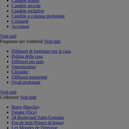
Candele grandi
Candele piccole
Candele esclusive
Candele a colonna profumate
Cofanetti
Accessori
Vedi tutti
Fragranze per Ambienti
Vedi tutti
Diffusori di fragranze per la casa
Pulizia della casa
Diffusori per auto
Vaporizzatori
Clessidre
Diffusori inaspettati
Ovali profumati
Vedi tutti
Collezioni
Vedi tutti
Baies (Bacche)
Figuier (Fico)
34 Boulevard Saint-Germain
Feu de bois (Fuoco di legna)
Les Mondes de Diptyque