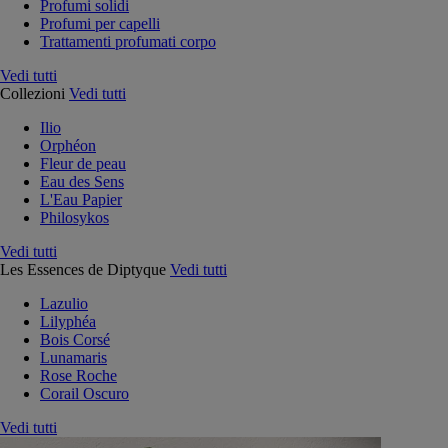
Profumi solidi
Profumi per capelli
Trattamenti profumati corpo
Vedi tutti
Collezioni
Vedi tutti
Ilio
Orphéon
Fleur de peau
Eau des Sens
L'Eau Papier
Philosykos
Vedi tutti
Les Essences de Diptyque
Vedi tutti
Lazulio
Lilyphéa
Bois Corsé
Lunamaris
Rose Roche
Corail Oscuro
Vedi tutti