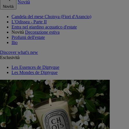
Novità
Novità
Candela del mese Choisya (Fiori d'Arancio)
L'Odissea - Parte II
Entra nel giardino acquatico d'estate
Novità
Decorazione estiva
Profumi dell'estate
Ilio
Discover what's new
Esclusività
Les Essences de Diptyque
Les Mondes de Diptyque