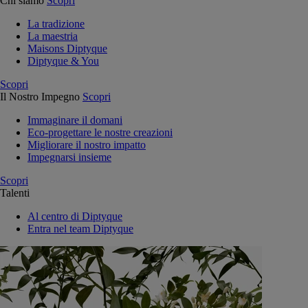
Chi siamo
Scopri
La tradizione
La maestria
Maisons Diptyque
Diptyque & You
Scopri
Il Nostro Impegno
Scopri
Immaginare il domani
Eco-progettare le nostre creazioni
Migliorare il nostro impatto
Impegnarsi insieme
Scopri
Talenti
Al centro di Diptyque
Entra nel team Diptyque