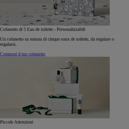
Cofanetto di 5 Eau de toilette - Personalizzabili
Un cofanetto su misura di cinque eaux de toilette, da regalare o
regalarsi.
Componi il tuo cofanetto
Piccole Attenzioni